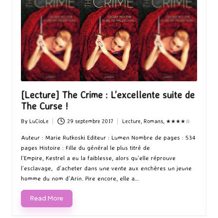
[Lecture] The Crime : L’excellente suite de
The Curse !
By
LuCioLe
29 septembre 2017
Lecture
,
Romans
,
★★★★☆
Posted
Posted
by
in
Auteur : Marie Rutkoski Editeur : Lumen Nombre de pages : 534
pages Histoire : Fille du général le plus titré de
l’Empire, Kestrel a eu la faiblesse, alors qu’elle réprouve
l’esclavage, d’acheter dans une vente aux enchères un jeune
homme du nom d’Arin. Pire encore, elle a…
Read More