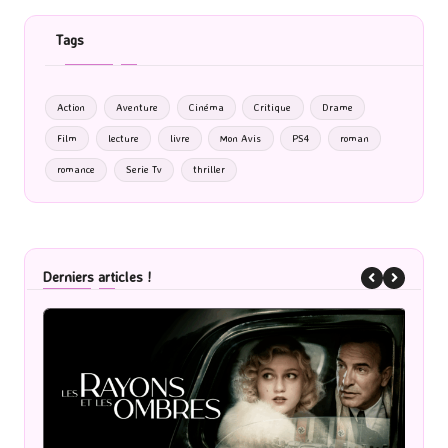
Tags
Action
Aventure
Cinéma
Critique
Drame
Film
lecture
livre
Mon Avis
PS4
roman
romance
Serie Tv
thriller
Derniers articles !