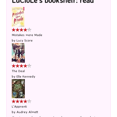
LuCioLe's bookshelf: read
Mistakes were Made
by
Lucy Score
The Deal
by
Elle Kennedy
L'Apprenti
by
Audrey Alwett