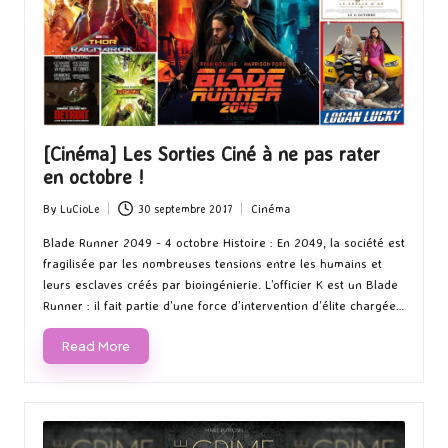
[Cinéma] Les Sorties Ciné à ne pas rater
en octobre !
By
LuCioLe
30 septembre 2017
Cinéma
Posted
Posted
by
in
Blade Runner 2049 - 4 octobre Histoire : En 2049, la société est
fragilisée par les nombreuses tensions entre les humains et
leurs esclaves créés par bioingénierie. L’officier K est un Blade
Runner : il fait partie d’une force d’intervention d’élite chargée…
Read More