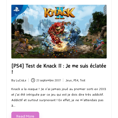
[PS4] Test de Knack II : Je me suis éclatée
!
By
LuCioLe
21 septembre 2017
Jeux
,
PS4
,
Test
Posted
Posted
by
in
Knack a la niaque ! Je n'ai jamais joué au premier sorti en 2013
et j'ai été intriguée par ce jeu qui est je dois dire très addictif.
Addictif et surtout surprenant ! En effet, je ne m'attendais pas
à…
Read More