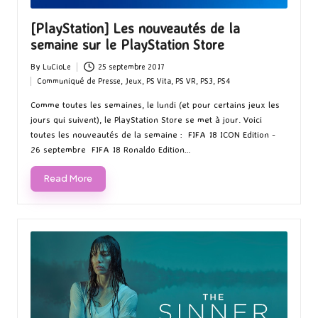
[PlayStation] Les nouveautés de la
semaine sur le PlayStation Store
By
LuCioLe
25 septembre 2017
Posted
Communiqué de Presse
,
Jeux
,
PS Vita
,
PS VR
,
PS3
,
PS4
by
Posted
in
Comme toutes les semaines, le lundi (et pour certains jeux les
jours qui suivent), le PlayStation Store se met à jour. Voici
toutes les nouveautés de la semaine : FIFA 18 ICON Edition -
26 septembre FIFA 18 Ronaldo Edition…
Read More