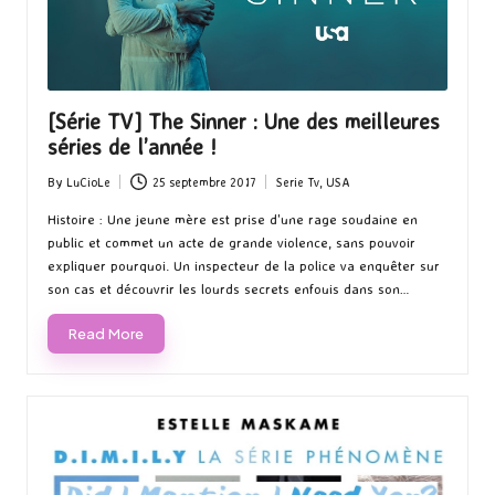
[Série TV] The Sinner : Une des meilleures
séries de l’année !
By
LuCioLe
25 septembre 2017
Serie Tv
,
USA
Posted
Posted
by
in
Histoire : Une jeune mère est prise d'une rage soudaine en
public et commet un acte de grande violence, sans pouvoir
expliquer pourquoi. Un inspecteur de la police va enquêter sur
son cas et découvrir les lourds secrets enfouis dans son…
Read More