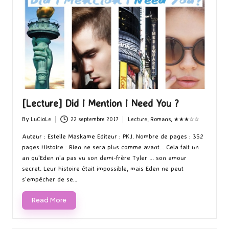
[Lecture] Did I Mention I Need You ?
By
LuCioLe
22 septembre 2017
Lecture
,
Romans
,
★★★☆☆
Posted
Posted
by
in
Auteur : Estelle Maskame Editeur : PKJ. Nombre de pages : 352
pages Histoire : Rien ne sera plus comme avant... Cela fait un
an qu'Eden n'a pas vu son demi-frère Tyler ... son amour
secret. Leur histoire était impossible, mais Eden ne peut
s'empêcher de se…
Read More