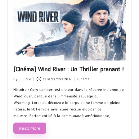
[Cinéma] Wind River : Un Thriller prenant !
By
LuCioLe
12 septembre 2017
Cinéma
Posted
Posted
by
in
Histoire : Cory Lambert est pisteur dans la réserve indienne de
Wind River, perdue dans l’immensité sauvage du
Wyoming. Lorsqu’il découvre le corps d’une femme en pleine
nature, le FBI envoie une jeune recrue élucider ce
meurtre. Fortement lié à la communauté amérindienne,…
Read More