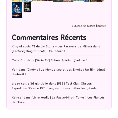
LuCioLe's favorite books »
Commentaires Récents
King of scots T1 de Liv Stone - Les Paravers de Millina
dans
[Lecture] King of Scots : J’ai adoré !
Yoda Bor
dans
[Série TV] School Spirits : J’adore !
Van
dans
[Cinéma] Le Monde secret des Emojis : Un film dénué
d’intérêt !
crazy cattle 3d github io
dans
[PS5] Test Clair Obscur:
Expedition 33 – Le RPG français qui ose défier les géants
Keinsei
dans
[Livre Audio] La Passe-Miroir Tome 1 Les Fiancés
de l’Hiver