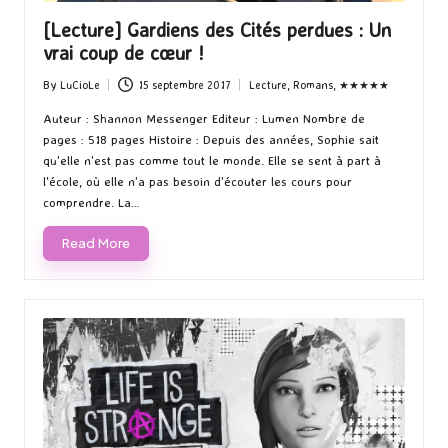
[Lecture] Gardiens des Cités perdues : Un
vrai coup de cœur !
By
LuCioLe
15 septembre 2017
Lecture
,
Romans
,
★★★★★
Posted
Posted
by
in
Auteur : Shannon Messenger Editeur : Lumen Nombre de
pages : 518 pages Histoire : Depuis des années, Sophie sait
qu'elle n'est pas comme tout le monde. Elle se sent à part à
l'école, où elle n'a pas besoin d'écouter les cours pour
comprendre. La…
Read More