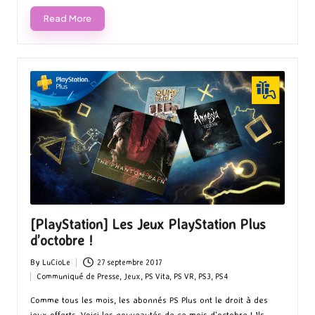
Read More
[PlayStation] Les Jeux PlayStation Plus
d’octobre !
By
LuCioLe
27 septembre 2017
Posted
Communiqué de Presse
,
Jeux
,
PS Vita
,
PS VR
,
PS3
,
PS4
by
Posted
in
Comme tous les mois, les abonnés PS Plus ont le droit à des
jeux offerts. Voici les nouveautés de ce mois d'octobre ! Ils