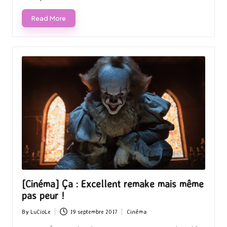
Read More
[Cinéma] Ça : Excellent remake mais même
pas peur !
By
LuCioLe
19 septembre 2017
Cinéma
Posted
Posted
by
in