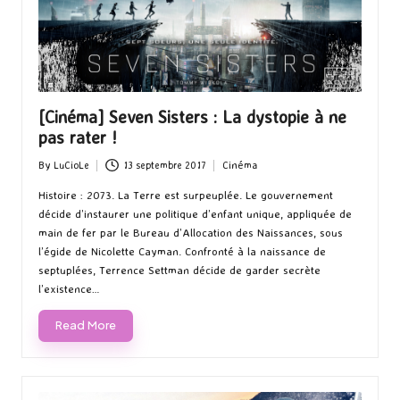
[Cinéma] Seven Sisters : La dystopie à ne
pas rater !
By
LuCioLe
13 septembre 2017
Cinéma
Posted
Posted
by
in
Histoire : 2073. La Terre est surpeuplée. Le gouvernement
décide d’instaurer une politique d’enfant unique, appliquée de
main de fer par le Bureau d’Allocation des Naissances, sous
l’égide de Nicolette Cayman. Confronté à la naissance de
septuplées, Terrence Settman décide de garder secrète
l’existence…
Read More