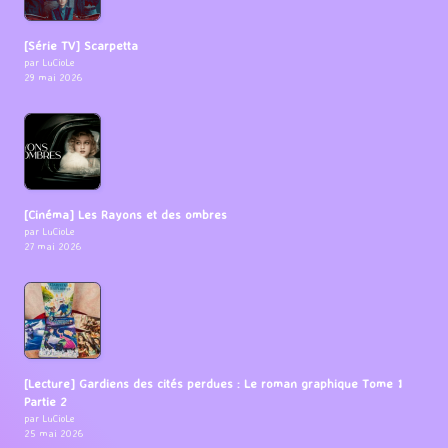
[Série TV] Scarpetta
par LuCioLe
29 mai 2026
[Cinéma] Les Rayons et des ombres
par LuCioLe
27 mai 2026
[Lecture] Gardiens des cités perdues : Le roman graphique Tome 1
Partie 2
par LuCioLe
25 mai 2026