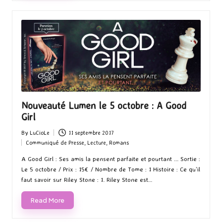
Nouveauté Lumen le 5 octobre : A Good
Girl
By
LuCioLe
11 septembre 2017
Posted
Communiqué de Presse
,
Lecture
,
Romans
by
Posted
in
A Good Girl : Ses amis la pensent parfaite et pourtant ... Sortie :
Le 5 octobre / Prix : 15€ / Nombre de Tome : 1 Histoire : Ce qu’il
faut savoir sur Riley Stone : 1. Riley Stone est…
Read More