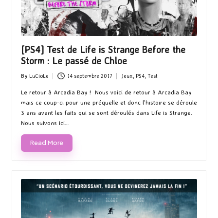
[PS4] Test de Life is Strange Before the
Storm : Le passé de Chloe
By
LuCioLe
14 septembre 2017
Jeux
,
PS4
,
Test
Posted
Posted
by
in
Le retour à Arcadia Bay ! Nous voici de retour à Arcadia Bay
mais ce coup-ci pour une préquelle et donc l'histoire se déroule
3 ans avant les faits qui se sont déroulés dans Life is Strange.
Nous suivons ici…
Read More