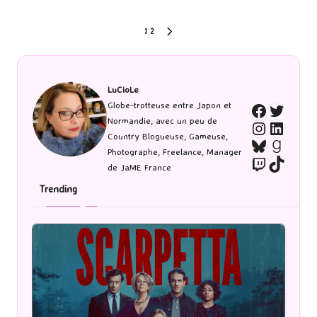
Pagination
1
2
NEXT
PAGE
des
publications
LuCioLe
Twitte
Globe-trotteuse entre Japon et
Faceboo
Normandie, avec un peu de
Instagra
Linked
Country Blogueuse, Gameuse,
Bluesky
Goodr
Photographe, Freelance, Manager
Twitch
TikTo
de JaME France
Trending