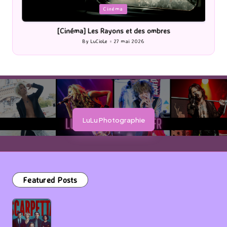
Posted
P
Cinéma
in
i
[Cinéma] Les Rayons et des ombres
[Le
By
LuCioLe
27 mai 2026
Posted
by
LuLu Photographie
Featured Posts