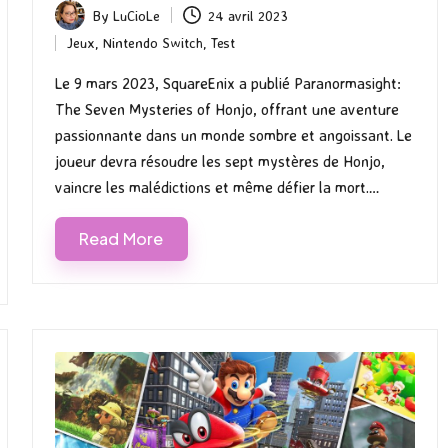
By
LuCioLe
24 avril 2023
Posted
Jeux
,
Nintendo Switch
,
Test
by
Posted
in
Le 9 mars 2023, SquareEnix a publié Paranormasight:
The Seven Mysteries of Honjo, offrant une aventure
passionnante dans un monde sombre et angoissant. Le
joueur devra résoudre les sept mystères de Honjo,
vaincre les malédictions et même défier la mort.…
Read More