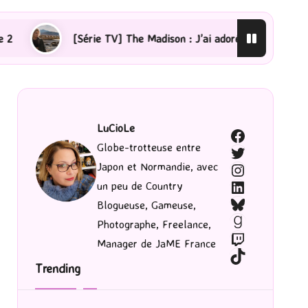
 TV] The Madison : J’ai adoré !
[Lecture] La femme de
LuCioLe
Facebook
Globe-trotteuse entre
Twitter
Japon et Normandie, avec
Instagram
LinkedIn
un peu de Country
Bluesky
Blogueuse, Gameuse,
Goodreads
Photographe, Freelance,
Twitch
Manager de JaME France
TikTok
Trending