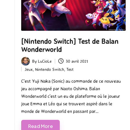
[Nintendo Switch] Test de Balan
Wonderworld
By
LuCioLe
30 avril 2021
Posted
Jeux
,
Nintendo Switch
,
Test
by
Posted
in
C'est Yuji Naka (Sonic) au commande de ce nouveau
jeu accompagné par Naoto Oshima. Balan
Wonderworld c'est un eu de plateforme où le joueur
joue Emma et Léo qui se trouvent aspiré dans le
monde de Wonderworld en passant par…
Read More