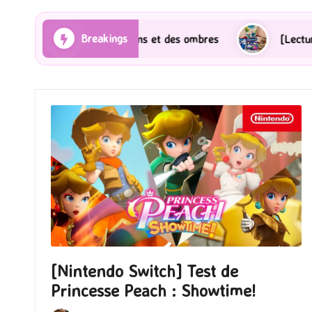
Breakings
es Rayons et des ombres
[Lecture] Gardiens des cité
[Nintendo Switch] Test de
Princesse Peach : Showtime!