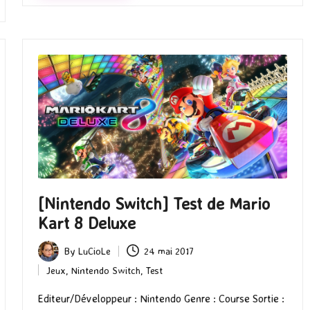
[Nintendo Switch] Test de Mario
Kart 8 Deluxe
By
LuCioLe
24 mai 2017
Posted
Jeux
,
Nintendo Switch
,
Test
by
Posted
in
Editeur/Développeur : Nintendo Genre : Course Sortie :