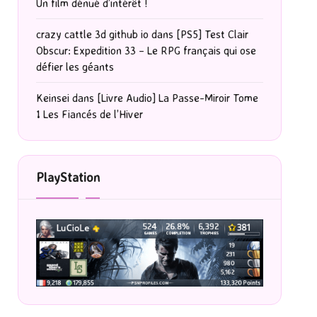
Un film dénué d’intérêt !
crazy cattle 3d github io
dans
[PS5] Test Clair
Obscur: Expedition 33 – Le RPG français qui ose
défier les géants
Keinsei
dans
[Livre Audio] La Passe-Miroir Tome
1 Les Fiancés de l’Hiver
PlayStation