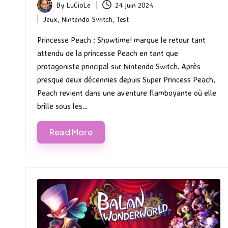
By
LuCioLe
24 juin 2024
Posted
Jeux
,
Nintendo Switch
,
Test
by
Posted
in
Princesse Peach : Showtime! marque le retour tant
attendu de la princesse Peach en tant que
protagoniste principal sur Nintendo Switch. Après
presque deux décennies depuis Super Princess Peach,
Peach revient dans une aventure flamboyante où elle
brille sous les…
Read More