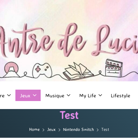
re
Jeux
Musique
My Life
Lifestyle
Test
Home
Jeux
Nintendo Switch
Test