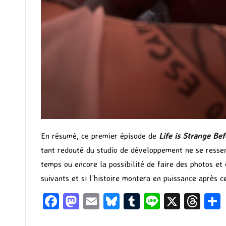
En résumé, ce premier épisode de
Life is Strange Be
tant redouté du studio de développement ne se ressen
temps ou encore la possibilité de faire des photos 
suivants et si l’histoire montera en puissance après c
Fa
M
E
Bl
T
Li
X
T
ce
as
m
u
u
n
hr