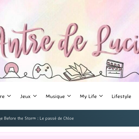
re
Jeux
Musique
My Life
Lifestyle
nge Before the Storm : Le passé de Chloe