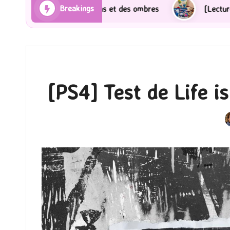
Breakings
 des ombres
[Lecture] Gardiens des cités perdues : L
[PS4] Test de Life i
P
b