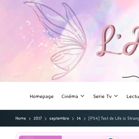
Homepage
Cinéma
Serie Tv
Lectu
Home
2017
septembre
14
[PS4] Test de Life is Stra