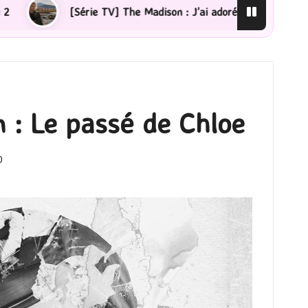
son : J’ai adoré !
[Lecture] La femme de ménage : J’a
m : Le passé de Chloe
0