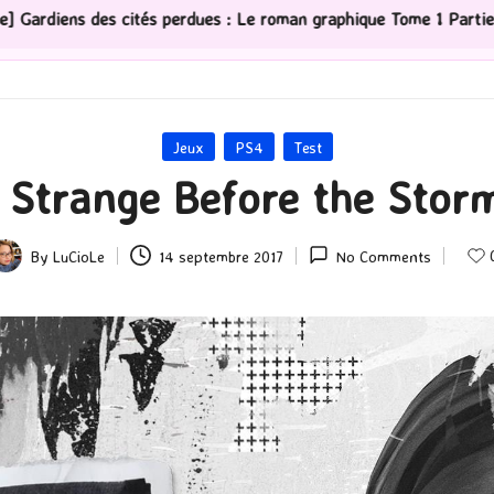
e roman graphique Tome 1 Partie 2
[Série TV] The Madi
Posted
Jeux
PS4
Test
in
s Strange Before the Stor
By
LuCioLe
14 septembre 2017
No Comments
osted
y