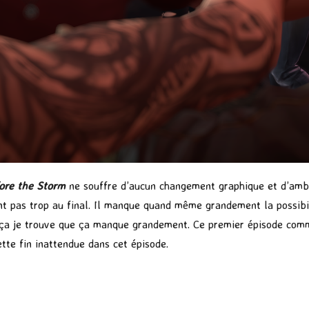
fore the Storm
ne souffre d’aucun changement graphique et d’amb
t pas trop au final. Il manque quand même grandement la possibi
et ça je trouve que ça manque grandement. Ce premier épisode co
ette fin inattendue dans cet épisode.
P
ar