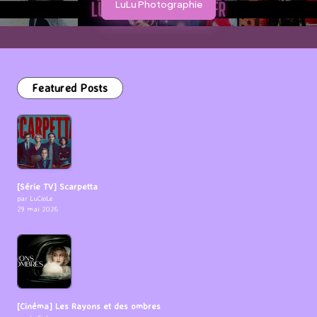
LuLu Photographie
Featured Posts
[Série TV] Scarpetta
par LuCioLe
29 mai 2026
[Cinéma] Les Rayons et des ombres