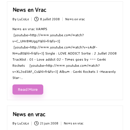
News en Vrac
By
LuCioLe
8 juillet 2008
News en vrac
Posted
Posted
by
in
News en vrac VAMPS
[youtube=http://www.youtube.com/watch?
v=C_UHr8MUggY&hl=fr&fs=1]
[youtube=http://www.youtube.com/watch?v=sAdF-
NwudtI&hl=fr&fs=1] Single : LOVE ADDICT Sortie : 2 Juillet 2008
Tracklist : 01 - Love addict 02 - Times goes by ~~~ Genki
Rockets [youtube=http://www.youtube.com/watch?
v=XL2od1AF_Cs&hl=fr&fs=1] Album : Genki Rockets I –Heavenly
Star-…
Read More
News en vrac
By
LuCioLe
21 juin 2008
News en vrac
Posted
Posted