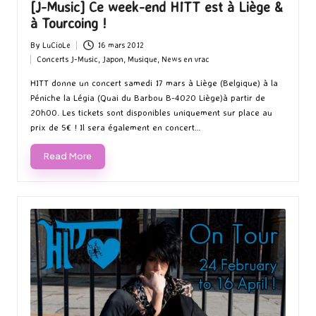
[J-Music] Ce week-end HITT est à Liège &
à Tourcoing !
By
LuCioLe
16 mars 2012
Posted
Concerts J-Music
,
Japon
,
Musique
,
News en vrac
by
Posted
in
HITT donne un concert samedi 17 mars à Liège (Belgique) à la
Péniche la Légia (Quai du Barbou B-4020 Liège)à partir de
20h00. Les tickets sont disponibles uniquement sur place au
prix de 5€ ! Il sera également en concert…
Read More