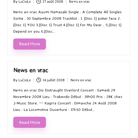
By
LuCioLe
27 août 2008
News en vrac
Posted
Posted
by
in
News en vrac Ayumi Hamasaki Single : A Complete All Singles
Sortie : 10 Septembre 2008 Tracklist : 1. [Disc 1] poker face 2.
[Disc 1] YOU 3.[Disc 1] Trust 4.[Disc 1] For My Dear... 5.[Disc 1]
Depend on you 6.[Disc…
Read More
News en vrac
By
LuCioLe
14 juillet 2008
News en vrac
Posted
Posted
by
in
News en vrac Dio Distraught Overlord Concert : Samedi 29
Novembre 2008 Lieu : Trabendo Début : 19h00 Prix : 28€ chez
J-Music Store. ~~ Kagrra Concert : Dimanche 24 Août 2008
Lieu : La Locomotive Ouverture : 17h30 Début…
Read More