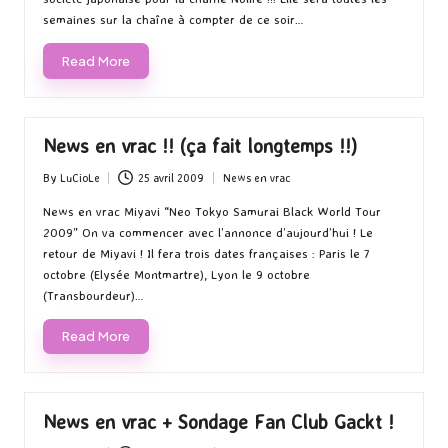
semaines sur la chaîne à compter de ce soir…
Read More
News en vrac !! (ça fait longtemps !!)
By
LuCioLe
25 avril 2009
News en vrac
Posted
Posted
by
in
News en vrac Miyavi “Neo Tokyo Samurai Black World Tour
2009” On va commencer avec l’annonce d’aujourd’hui ! Le
retour de Miyavi ! Il fera trois dates françaises : Paris le 7
octobre (Elysée Montmartre), Lyon le 9 octobre
(Transbourdeur)…
Read More
News en vrac + Sondage Fan Club Gackt !