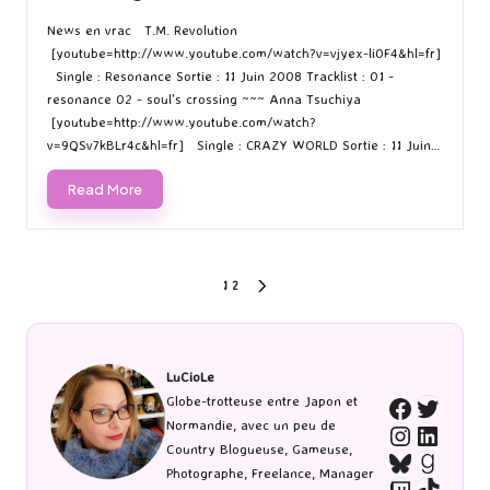
Posted
Posted
by
in
News en vrac T.M. Revolution
[youtube=http://www.youtube.com/watch?v=vjyex-li0F4&hl=fr]
Single : Resonance Sortie : 11 Juin 2008 Tracklist : 01 -
resonance 02 - soul's crossing ~~~ Anna Tsuchiya
[youtube=http://www.youtube.com/watch?
v=9QSv7kBLr4c&hl=fr] Single : CRAZY WORLD Sortie : 11 Juin…
Read More
Pagination
1
2
NEXT
PAGE
des
publications
LuCioLe
Twitte
Globe-trotteuse entre Japon et
Faceboo
Normandie, avec un peu de
Instagra
Linked
Country Blogueuse, Gameuse,
Bluesky
Goodr
Photographe, Freelance, Manager
Twitch
TikTo