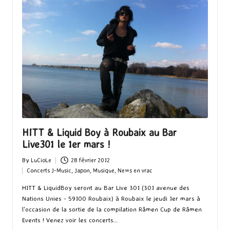
HITT & Liquid Boy à Roubaix au Bar
Live301 le 1er mars !
By
LuCioLe
28 février 2012
Posted
Concerts J-Music
,
Japon
,
Musique
,
News en vrac
by
Posted
in
HITT & LiquidBoy seront au Bar Live 301 (301 avenue des
Nations Unies - 59100 Roubaix) à Roubaix le jeudi 1er mars à
l'occasion de la sortie de la compilation Râmen Cup de Râmen
Events ! Venez voir les concerts…