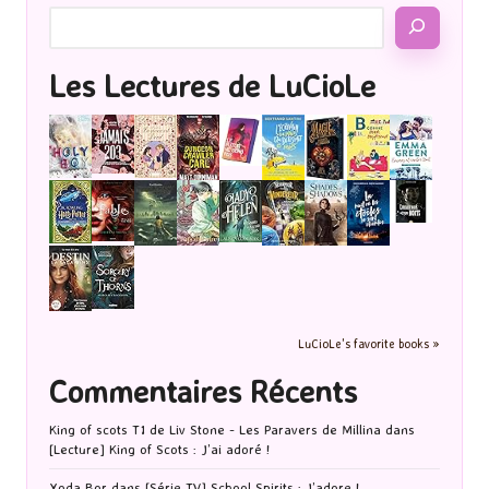
Les Lectures de LuCioLe
LuCioLe's favorite books »
Commentaires Récents
King of scots T1 de Liv Stone - Les Paravers de Millina
dans
[Lecture] King of Scots : J’ai adoré !
Yoda Bor
dans
[Série TV] School Spirits : J’adore !