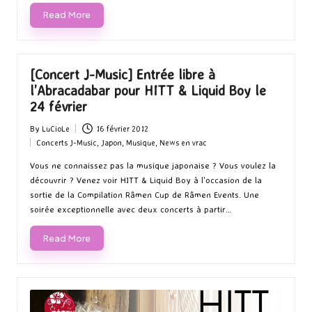
Read More
[Concert J-Music] Entrée libre à
l’Abracadabar pour HITT & Liquid Boy le
24 février
By
LuCioLe
16 février 2012
Posted
Concerts J-Music
,
Japon
,
Musique
,
News en vrac
by
Posted
in
Vous ne connaissez pas la musique japonaise ? Vous voulez la
découvrir ? Venez voir HITT & Liquid Boy à l'occasion de la
sortie de la Compilation Râmen Cup de Râmen Events. Une
soirée exceptionnelle avec deux concerts à partir…
Read More