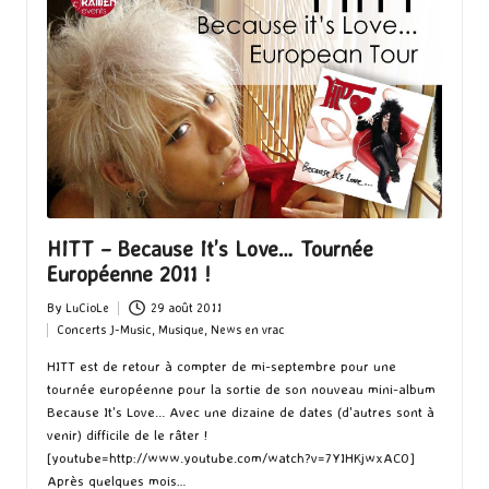
HITT – Because It’s Love… Tournée
Européenne 2011 !
By
LuCioLe
29 août 2011
Posted
Concerts J-Music
,
Musique
,
News en vrac
by
Posted
in
HITT est de retour à compter de mi-septembre pour une
tournée européenne pour la sortie de son nouveau mini-album
Because It's Love... Avec une dizaine de dates (d'autres sont à
venir) difficile de le râter !
[youtube=http://www.youtube.com/watch?v=7YIHKjwxAC0]
Après quelques mois…