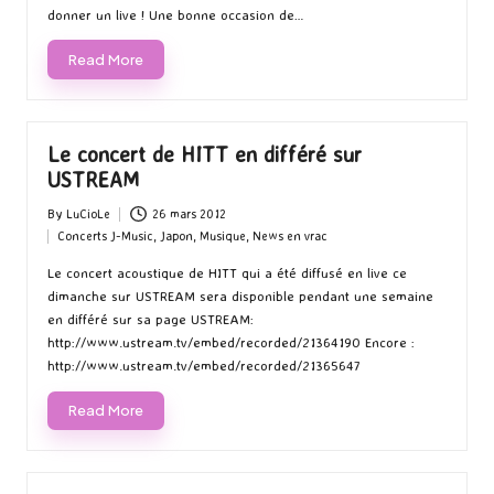
donner un live ! Une bonne occasion de…
Read More
Le concert de HITT en différé sur
USTREAM
By
LuCioLe
26 mars 2012
Posted
Concerts J-Music
,
Japon
,
Musique
,
News en vrac
by
Posted
in
Le concert acoustique de HITT qui a été diffusé en live ce
dimanche sur USTREAM sera disponible pendant une semaine
en différé sur sa page USTREAM:
http://www.ustream.tv/embed/recorded/21364190 Encore :
http://www.ustream.tv/embed/recorded/21365647
Read More