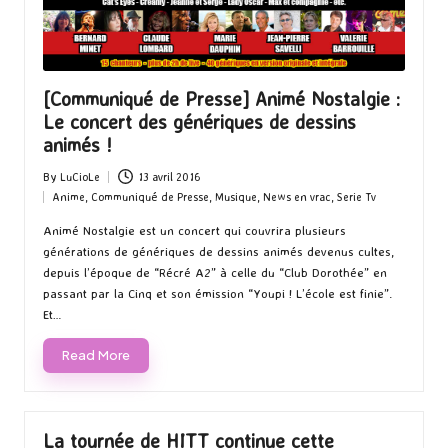
[Communiqué de Presse] Animé Nostalgie :
Le concert des génériques de dessins
animés !
By
LuCioLe
13 avril 2016
Posted
Anime
,
Communiqué de Presse
,
Musique
,
News en vrac
,
Serie Tv
by
Posted
in
Animé Nostalgie est un concert qui couvrira plusieurs
générations de génériques de dessins animés devenus cultes,
depuis l’époque de “Récré A2” à celle du “Club Dorothée” en
passant par la Cinq et son émission “Youpi ! L’école est finie”.
Et…
Read More
La tournée de HITT continue cette