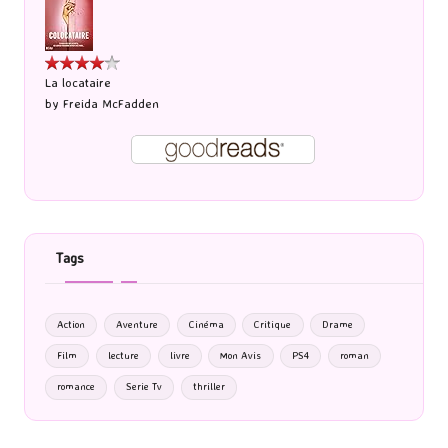
La locataire
by
Freida McFadden
Tags
Action
Aventure
Cinéma
Critique
Drame
Film
lecture
livre
Mon Avis
PS4
roman
romance
Serie Tv
thriller