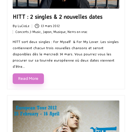
HITT : 2 singles & 2 nouvelles dates
By
LuCioLe
13 mars 2012
Posted
Concerts J-Music
,
Japon
,
Musique
,
News en vrac
by
Posted
in
HITT sort deux singles : For Myself & For My Lover. Les singles
contiennent chacun trois nouvelles chansons et seront
disponibles dès le mercredi 14 mars. Vous pourrez vous les
procurer sur sa tournée européenne où deux dates viennent
d'être…
Read More