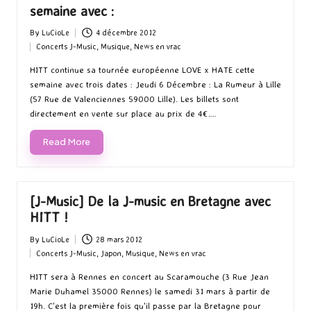
semaine avec :
By
LuCioLe
4 décembre 2012
Posted
Concerts J-Music
,
Musique
,
News en vrac
by
Posted
in
HITT continue sa tournée européenne LOVE x HATE cette
semaine avec trois dates : Jeudi 6 Décembre : La Rumeur à Lille
(57 Rue de Valenciennes 59000 Lille). Les billets sont
directement en vente sur place au prix de 4€.…
Read More
[J-Music] De la J-music en Bretagne avec
HITT !
By
LuCioLe
28 mars 2012
Posted
Concerts J-Music
,
Japon
,
Musique
,
News en vrac
by
Posted
in
HITT sera à Rennes en concert au Scaramouche (3 Rue Jean
Marie Duhamel 35000 Rennes) le samedi 31 mars à partir de
19h. C'est la première fois qu'il passe par la Bretagne pour