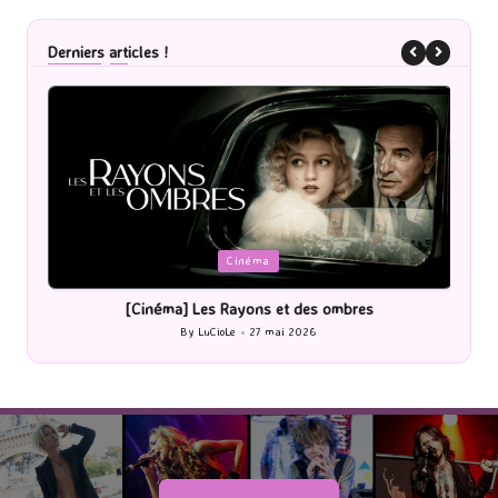
Derniers articles !
Posted
P
Cinéma
in
i
[Cinéma] Les Rayons et des ombres
[Le
By
LuCioLe
27 mai 2026
Posted
by