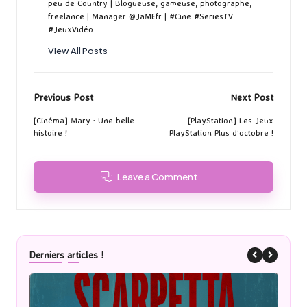
peu de Country | Blogueuse, gameuse, photographe,
freelance | Manager @JaMEfr | #Cine #SeriesTV
#JeuxVidéo
View All Posts
Post
Previous Post
Next Post
navigation
[Cinéma] Mary : Une belle
[PlayStation] Les Jeux
histoire !
PlayStation Plus d’octobre !
Leave a Comment
Derniers articles !