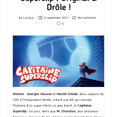
Drôle !
By
LuCioLe
27 septembre 2017
No Comments
Posted
0
by
Histoire
:
Georges Glousse
et
Harold Golade
, deux copains de
CM1 à l’imagination fertile, créent une BD qui raconte
l’histoire d’un super-héros un peu barré, le
Capitaine
Superslip
! Un jour, alors que
M. Chonchon
, leur proviseur
hargneux, menace de les séparer en les plaçant dans deux