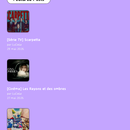
[Série TV] Scarpetta
par LuCioLe
29 mai 2026
[Cinéma] Les Rayons et des ombres
par LuCioLe
27 mai 2026