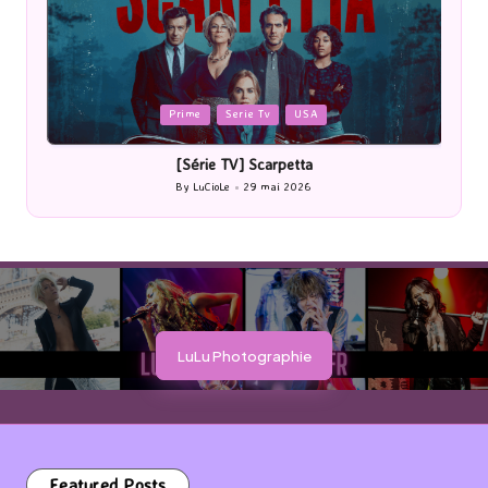
Posted
Post
Prime
Serie Tv
USA
in
in
[Série TV] Scarpetta
By
LuCioLe
29 mai 2026
Posted
by
LuLu Photographie
Featured Posts