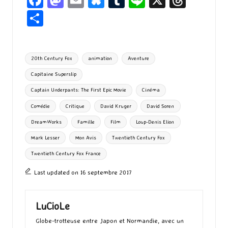
Fa
M
E
Bl
T
Li
X
T
ce
as
m
u
u
n
hr
P
b
to
ai
es
m
e
ea
ar
o
d
l
ky
bl
ds
ta
Tags:
20th Century Fox
animation
Aventure
o
o
r
g
Capitaine Superslip
k
n
er
Captain Underpants: The First Epic Movie
Cinéma
Comédie
Critique
David Kruger
David Soren
DreamWorks
Famille
Film
Loup-Denis Elion
Mark Lesser
Mon Avis
Twentieth Century Fox
Twentieth Century Fox France
Last updated on 16 septembre 2017
LuCioLe
Globe-trotteuse entre Japon et Normandie, avec un