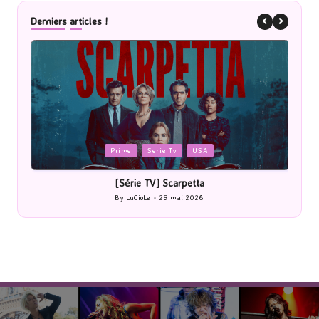
Derniers articles !
Posted
P
Prime
Serie Tv
USA
in
i
[Série TV] Scarpetta
By
LuCioLe
29 mai 2026
Posted
by