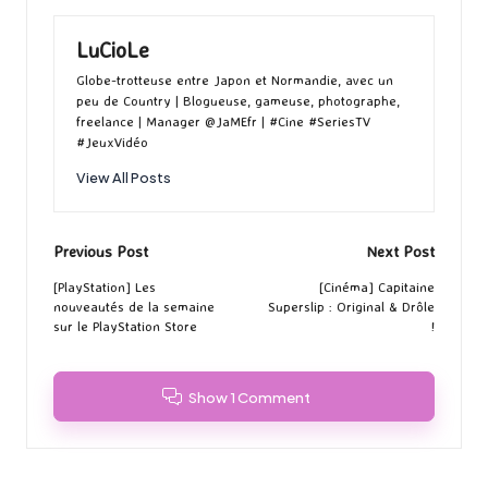
LuCioLe
Globe-trotteuse entre Japon et Normandie, avec un
peu de Country | Blogueuse, gameuse, photographe,
freelance | Manager @JaMEfr | #Cine #SeriesTV
#JeuxVidéo
View All Posts
Post
Previous Post
Next Post
navigation
[PlayStation] Les
[Cinéma] Capitaine
nouveautés de la semaine
Superslip : Original & Drôle
sur le PlayStation Store
!
Show 1 Comment