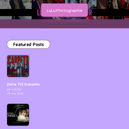
LuLu Photographie
Featured Posts
[Série TV] Scarpetta
par LuCioLe
29 mai 2026