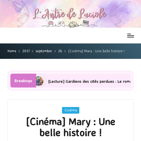
Home
2017
septembre
26
[Cinéma] Mary : Une belle histoire !
Breakings
mbres
[Lecture] Gardiens des cités perdues : Le roman graphique To
Posted
Cinéma
in
[Cinéma] Mary : Une
belle histoire !