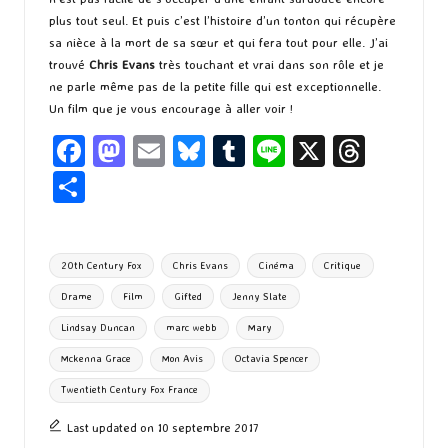
plus tout seul. Et puis c’est l’histoire d’un tonton qui récupère
sa nièce à la mort de sa sœur et qui fera tout pour elle. J’ai
trouvé
Chris Evans
très touchant et vrai dans son rôle et je
ne parle même pas de la petite fille qui est exceptionnelle.
Un film que je vous encourage à aller voir !
Fa
M
E
Bl
T
Li
X
T
ce
as
m
u
u
n
hr
P
b
to
ai
es
m
e
ea
ar
o
d
l
ky
bl
ds
ta
Tags:
20th Century Fox
Chris Evans
Cinéma
Critique
o
o
r
g
Drame
Film
Gifted
Jenny Slate
k
n
er
Lindsay Duncan
marc webb
Mary
Mckenna Grace
Mon Avis
Octavia Spencer
Twentieth Century Fox France
Last updated on 10 septembre 2017