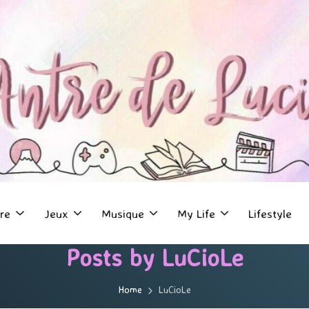
re
Jeux
Musique
My Life
Lifestyle
Posts by LuCioLe
Home
LuCioLe