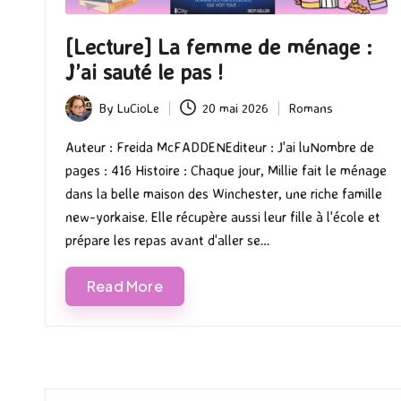
[Lecture] La femme de ménage :
J’ai sauté le pas !
By
LuCioLe
20 mai 2026
Romans
Posted
Posted
by
in
Auteur : Freida McFADDENEditeur : J'ai luNombre de
pages : 416 Histoire : Chaque jour, Millie fait le ménage
dans la belle maison des Winchester, une riche famille
new-yorkaise. Elle récupère aussi leur fille à l'école et
prépare les repas avant d'aller se…
Read More