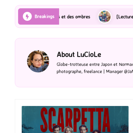
Breakings
yons et des ombres
[Lecture] Gardiens des cités per
About LuCioLe
Globe-trotteuse entre Japon et Norman
photographe, freelance | Manager @Ja