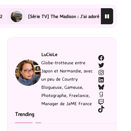
The Madison : J’ai adoré !
[Lecture] La femme de ména
LuCioLe
Facebook
Globe-trotteuse entre
Twitter
Japon et Normandie, avec
Instagram
LinkedIn
un peu de Country
Bluesky
Blogueuse, Gameuse,
Goodreads
Photographe, Freelance,
Twitch
Manager de JaME France
TikTok
Trending