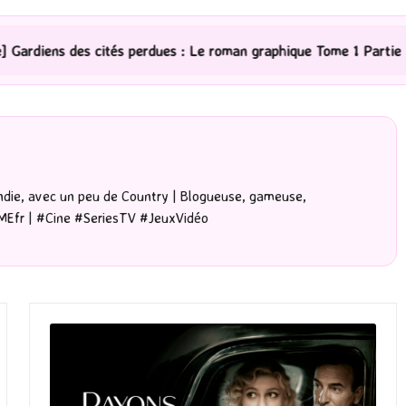
dues : Le roman graphique Tome 1 Partie 2
[Série TV] 
die, avec un peu de Country | Blogueuse, gameuse,
MEfr | #Cine #SeriesTV #JeuxVidéo