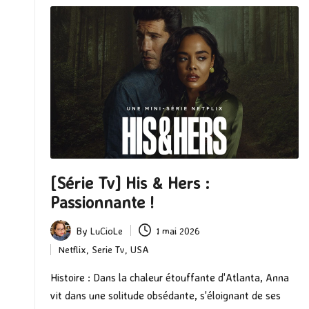
[Série Tv] His & Hers :
Passionnante !
By
LuCioLe
1 mai 2026
Posted
Netflix
,
Serie Tv
,
USA
by
Posted
in
Histoire : Dans la chaleur étouffante d'Atlanta, Anna
vit dans une solitude obsédante, s'éloignant de ses