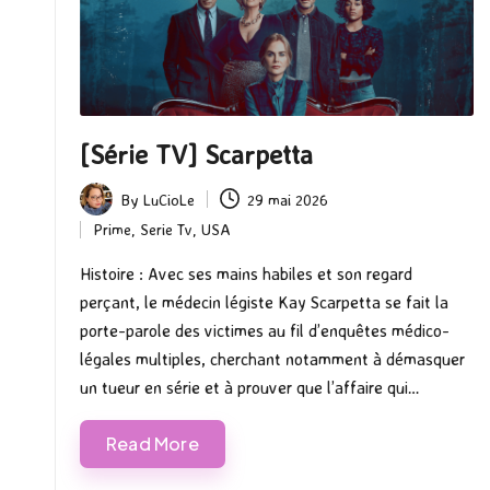
[Série TV] Scarpetta
By
LuCioLe
29 mai 2026
Posted
Prime
,
Serie Tv
,
USA
by
Posted
in
Histoire : Avec ses mains habiles et son regard
perçant, le médecin légiste Kay Scarpetta se fait la
porte-parole des victimes au fil d’enquêtes médico-
légales multiples, cherchant notamment à démasquer
un tueur en série et à prouver que l’affaire qui…
Read More