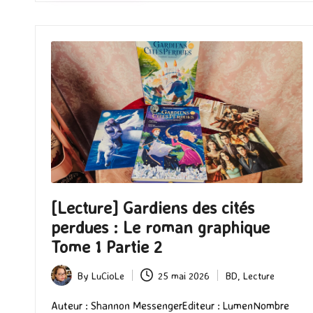
[Lecture] Gardiens des cités
perdues : Le roman graphique
Tome 1 Partie 2
By
LuCioLe
25 mai 2026
BD
,
Lecture
Posted
Posted
by
in
Auteur : Shannon MessengerEditeur : LumenNombre