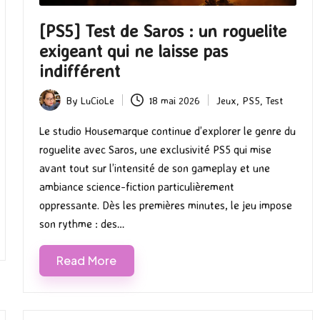
[PS5] Test de Saros : un roguelite
exigeant qui ne laisse pas
indifférent
By
LuCioLe
18 mai 2026
Jeux
,
PS5
,
Test
Posted
Posted
by
in
Le studio Housemarque continue d’explorer le genre du
roguelite avec Saros, une exclusivité PS5 qui mise
avant tout sur l’intensité de son gameplay et une
ambiance science-fiction particulièrement
oppressante. Dès les premières minutes, le jeu impose
son rythme : des…
Read More