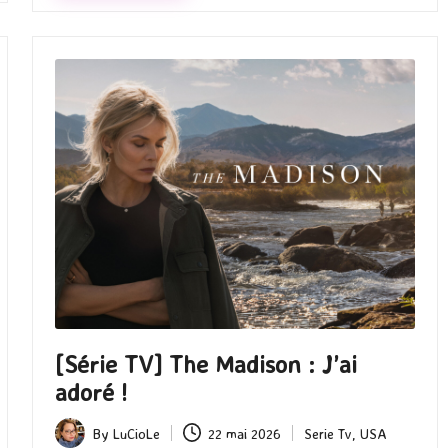
[Série TV] The Madison : J’ai
adoré !
By
LuCioLe
22 mai 2026
Serie Tv
,
USA
Posted
Posted