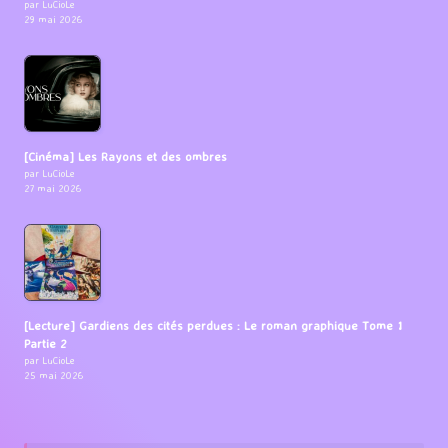
par LuCioLe
29 mai 2026
[Cinéma] Les Rayons et des ombres
par LuCioLe
27 mai 2026
[Lecture] Gardiens des cités perdues : Le roman graphique Tome 1
Partie 2
par LuCioLe
25 mai 2026