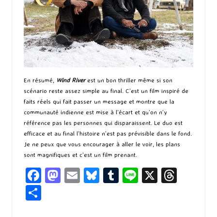
En résumé,
Wind River
est un bon thriller même si son
scénario reste assez simple au final. C’est un film inspiré de
faits réels qui fait passer un message et montre que la
communauté indienne est mise à l’écart et qu’on n’y
référence pas les personnes qui disparaissent. Le duo est
efficace et au final l’histoire n’est pas prévisible dans le fond.
Je ne peux que vous encourager à aller le voir, les plans
sont magnifiques et c’est un film prenant.
Fa
M
E
Bl
T
Li
X
T
ce
as
m
u
u
n
hr
P
b
to
ai
es
m
e
ea
ar