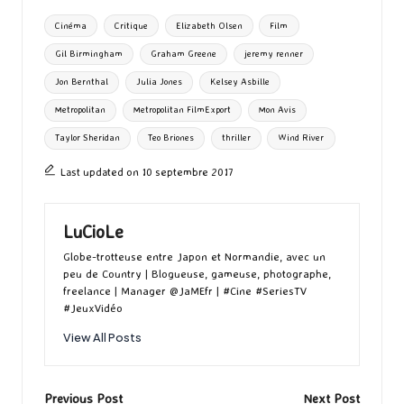
o
d
l
ky
bl
ds
ta
Tags:
Cinéma
Critique
Elizabeth Olsen
Film
o
o
r
g
Gil Birmingham
Graham Greene
jeremy renner
k
n
er
Jon Bernthal
Julia Jones
Kelsey Asbille
Metropolitan
Metropolitan FilmExport
Mon Avis
Taylor Sheridan
Teo Briones
thriller
Wind River
Last updated on 10 septembre 2017
LuCioLe
Globe-trotteuse entre Japon et Normandie, avec un
peu de Country | Blogueuse, gameuse, photographe,
freelance | Manager @JaMEfr | #Cine #SeriesTV
#JeuxVidéo
View All Posts
Post
Previous Post
Next Post