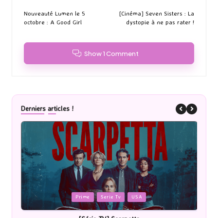
navigation
Nouveauté Lumen le 5
[Cinéma] Seven Sisters : La
octobre : A Good Girl
dystopie à ne pas rater !
Show 1 Comment
Derniers articles !
Posted
Cinéma
in