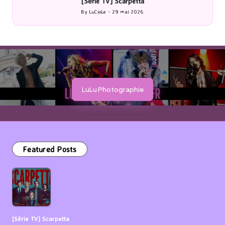
[Cinéma] Les Rayons et des ombres
By
LuCioLe
27 mai 2026
Posted
by
LuLu Photographie
Featured Posts
[Série TV] Scarpetta