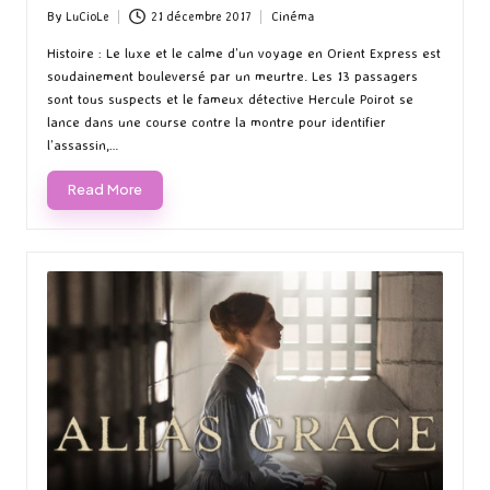
By
LuCioLe
21 décembre 2017
Cinéma
Posted
Posted
by
in
Histoire : Le luxe et le calme d’un voyage en Orient Express est
soudainement bouleversé par un meurtre. Les 13 passagers
sont tous suspects et le fameux détective Hercule Poirot se
lance dans une course contre la montre pour identifier
l’assassin,…
Read More