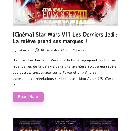
[Cinéma] Star Wars VIII Les Derniers Jedi :
La relève prend ses marques !
By
LuCioLe
19 décembre 2017
Cinéma
Posted
Posted
by
in
Histoire : Les héros du Réveil de la force rejoignent les figures
légendaires de la galaxie dans une aventure épique qui révèle
des secrets ancestraux sur la Force et entraîne de
surprenantes révélations sur le passé… Mon Avis : 4/5. C'est
le…
Read More