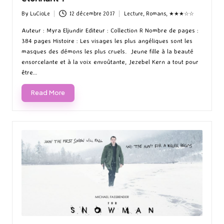
By
LuCioLe
12 décembre 2017
Lecture
,
Romans
,
★★★☆☆
Posted
Posted
by
in
Auteur : Myra Eljundir Editeur : Collection R Nombre de pages :
384 pages Histoire : Les visages les plus angéliques sont les
masques des démons les plus cruels. Jeune fille à la beauté
ensorcelante et à la voix envoûtante, Jezebel Kern a tout pour
être…
Read More