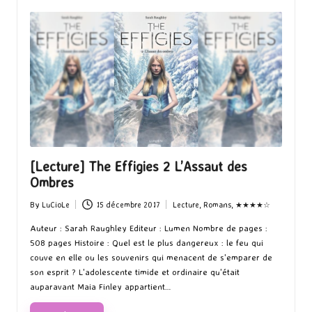
[Lecture] The Effigies 2 L’Assaut des
Ombres
By
LuCioLe
15 décembre 2017
Lecture
,
Romans
,
★★★★☆
Posted
Posted
by
in
Auteur : Sarah Raughley Editeur : Lumen Nombre de pages :
508 pages Histoire : Quel est le plus dangereux : le feu qui
couve en elle ou les souvenirs qui menacent de s'emparer de
son esprit ? L'adolescente timide et ordinaire qu'était
auparavant Maia Finley appartient…