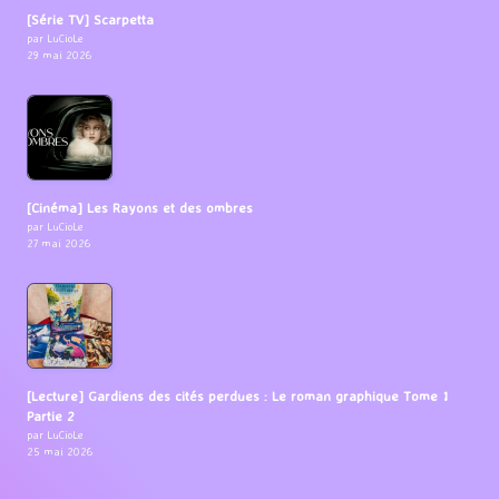
[Série TV] Scarpetta
par LuCioLe
29 mai 2026
[Cinéma] Les Rayons et des ombres
par LuCioLe
27 mai 2026
[Lecture] Gardiens des cités perdues : Le roman graphique Tome 1
Partie 2
par LuCioLe
25 mai 2026