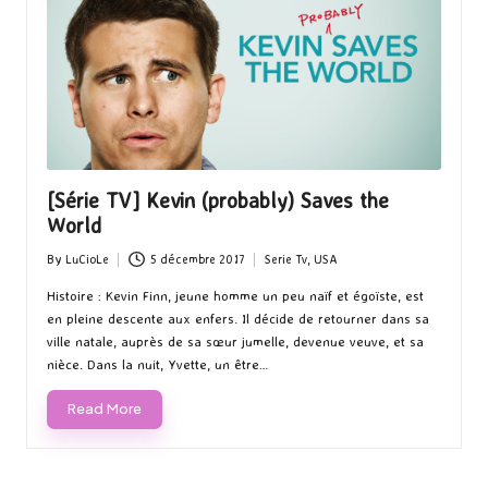
[Série TV] Kevin (probably) Saves the
World
By
LuCioLe
5 décembre 2017
Serie Tv
,
USA
Posted
Posted
by
in
Histoire : Kevin Finn, jeune homme un peu naïf et égoïste, est
en pleine descente aux enfers. Il décide de retourner dans sa
ville natale, auprès de sa sœur jumelle, devenue veuve, et sa
nièce. Dans la nuit, Yvette, un être…
Read More