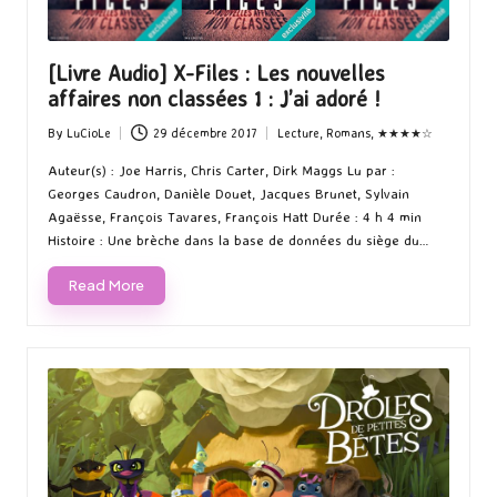
[Livre Audio] X-Files : Les nouvelles
affaires non classées 1 : J’ai adoré !
By
LuCioLe
29 décembre 2017
Lecture
,
Romans
,
★★★★☆
Posted
Posted
by
in
Auteur(s) : Joe Harris, Chris Carter, Dirk Maggs Lu par :
Georges Caudron, Danièle Douet, Jacques Brunet, Sylvain
Agaësse, François Tavares, François Hatt Durée : 4 h 4 min
Histoire : Une brèche dans la base de données du siège du…
Read More