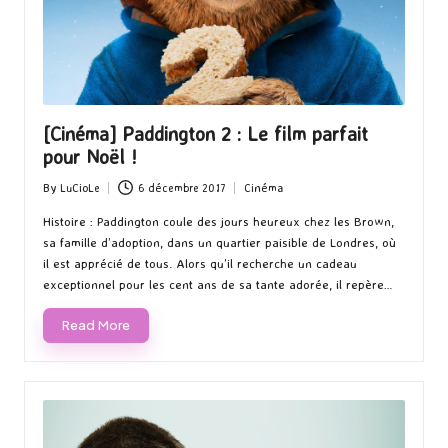
[Cinéma] Paddington 2 : Le film parfait
pour Noël !
By
LuCioLe
6 décembre 2017
Cinéma
Posted
Posted
by
in
Histoire : Paddington coule des jours heureux chez les Brown,
sa famille d’adoption, dans un quartier paisible de Londres, où
il est apprécié de tous. Alors qu’il recherche un cadeau
exceptionnel pour les cent ans de sa tante adorée, il repère…
Read More