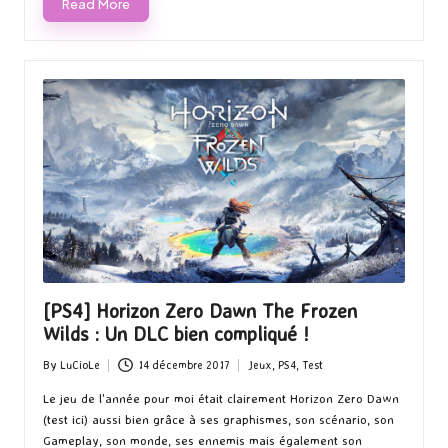
Read More
[PS4] Horizon Zero Dawn The Frozen
Wilds : Un DLC bien compliqué !
By
LuCioLe
14 décembre 2017
Jeux
,
PS4
,
Test
Posted
Posted
by
in
Le jeu de l'année pour moi était clairement Horizon Zero Dawn
(test ici) aussi bien grâce à ses graphismes, son scénario, son
Gameplay, son monde, ses ennemis mais également son