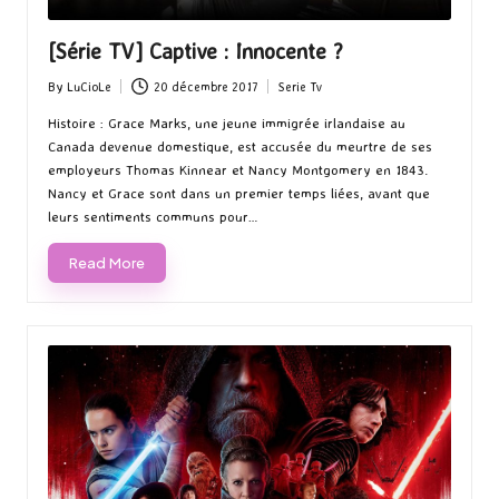
[Série TV] Captive : Innocente ?
By
LuCioLe
20 décembre 2017
Serie Tv
Posted
Posted
by
in
Histoire : Grace Marks, une jeune immigrée irlandaise au
Canada devenue domestique, est accusée du meurtre de ses
employeurs Thomas Kinnear et Nancy Montgomery en 1843.
Nancy et Grace sont dans un premier temps liées, avant que
leurs sentiments communs pour…
Read More