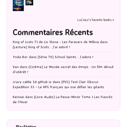
LuCioLe's favorite books »
Commentaires Récents
King of scots T1 de Liv Stone - Les Paravers de Millina
dans
[Lecture] King of Scots : J’ai adoré !
Yoda Bor
dans
[Série TV] School Spirits : J’adore !
Van
dans
[Cinéma] Le Monde secret des Emojis : Un film dénué
d’intérêt !
crazy cattle 3d github io
dans
[PS5] Test Clair Obscur:
Expedition 33 – Le RPG français qui ose défier les géants
Keinsei
dans
[Livre Audio] La Passe-Miroir Tome 1 Les Fiancés
de l’Hiver
PlayStation