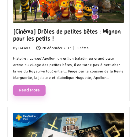
[Cinéma] Drôles de petites bêtes : Mignon
pour les petits !
By
LuCioLe
28 décembre 2017
Cinéma
Posted
Posted
by
in
Histoire : Lorsqu’Apollon, un grillon baladin au grand cœur,
arrive au village des petites bêtes, il ne tarde pas à perturber
la vie du Royaume tout entier… Piégé par la cousine de la Reine
Marguerite, la jalouse et diabolique Huguette, Apollon…
Read More