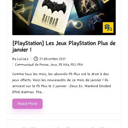
[PlayStation] Les Jeux PlayStation Plus de
janvier !
By
LuCioLe
27 décembre 2017
Posted
Communiqué de Presse
,
Jeux
,
PS Vita
,
PS3
,
PS4
by
Posted
in
Comme tous les mois, les abonnés PS Plus ont le droit à des
jeux offerts. Voici les nouveautés de ce mois de janvier ! Ils
arrivent sur le PS Plus le 2 janvier : Deus Ex: Mankind Divided
(PS4) Batman: The…
Read More