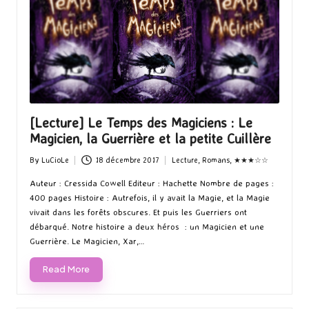
[Lecture] Le Temps des Magiciens : Le
Magicien, la Guerrière et la petite Cuillère
By
LuCioLe
18 décembre 2017
Lecture
,
Romans
,
★★★☆☆
Posted
Posted
by
in
Auteur : Cressida Cowell Editeur : Hachette Nombre de pages :
400 pages Histoire : Autrefois, il y avait la Magie, et la Magie
vivait dans les forêts obscures. Et puis les Guerriers ont
débarqué. Notre histoire a deux héros : un Magicien et une
Guerrière. Le Magicien, Xar,…
Read More