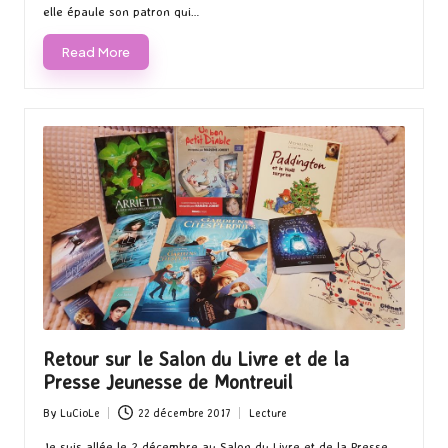
elle épaule son patron qui…
Read More
Retour sur le Salon du Livre et de la
Presse Jeunesse de Montreuil
By
LuCioLe
22 décembre 2017
Lecture
Posted
Posted
by
in
Je suis allée le 2 décembre au Salon du Livre et de la Presse