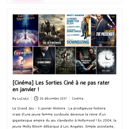
[Cinéma] Les Sorties Ciné à ne pas rater
en janvier !
By
LuCioLe
26 décembre 2017
Cinéma
Posted
Posted
by
in
Le Grand Jeu - 3 janvier Histoire : La prodigieuse histoire
vraie d’une jeune femme surdouée devenue la reine d’un
gigantesque empire du jeu clandestin à Hollywood ! En 2004, la
jeune Molly Bloom débarque à Los Angeles. Simple assistante,