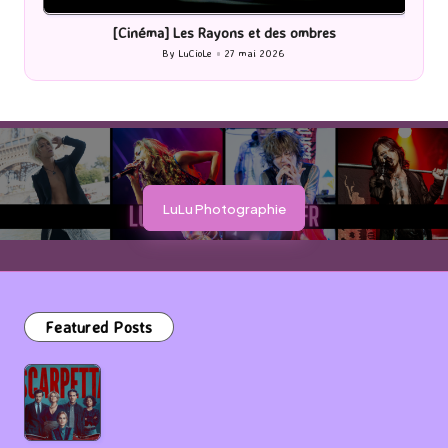
in
i
[Cinéma] Les Rayons et des ombres
[Le
By
LuCioLe
27 mai 2026
Posted
by
LuLu Photographie
Featured Posts