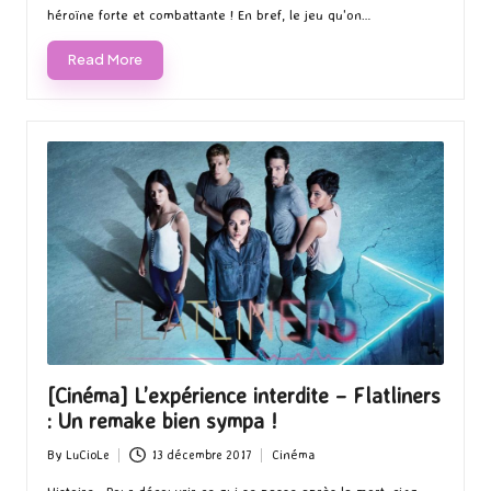
héroïne forte et combattante ! En bref, le jeu qu'on…
Read More
[Cinéma] L’expérience interdite – Flatliners
: Un remake bien sympa !
By
LuCioLe
13 décembre 2017
Cinéma
Posted
Posted
by
in