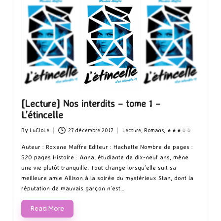
[Lecture] Nos interdits – tome 1 –
L’étincelle
By
LuCioLe
27 décembre 2017
Lecture
,
Romans
,
★★★☆☆
Posted
Posted
by
in
Auteur : Roxane Maffre Editeur : Hachette Nombre de pages :
520 pages Histoire : Anna, étudiante de dix-neuf ans, mène
une vie plutôt tranquille. Tout change lorsqu’elle suit sa
meilleure amie Allison à la soirée du mystérieux Stan, dont la
réputation de mauvais garçon n’est…
Read More