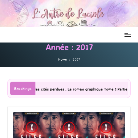
Année :
2017
Home
2017
Breakings
es : Le roman graphique Tome 1 Partie 2
[Série TV] The Madison : J’