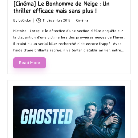
[Cinéma] Le Bonhomme de Neige : Un
thriller efficace mais sans plus !
By
LuCioLe
11 décembre 2017
Cinéma
Posted
Posted
by
in
Histoire : Lorsque le détective d’une section d’élite enquête sur
la disparition d’une victime lors des premières neiges de l’hiver,
il craint qu’un serial killer recherché n’ait encore frappé. Avec
l’aide d’une brillante recrue, il va tenter d’établir un lien entre…
Read More