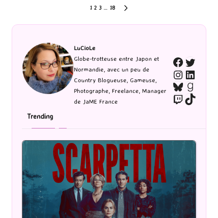
Pagination
1
2
3
…
18
NEXT
PAGE
des
publications
LuCioLe
Twitte
Globe-trotteuse entre Japon et
Faceboo
Normandie, avec un peu de
Instagra
Linked
Country Blogueuse, Gameuse,
Bluesky
Goodr
Photographe, Freelance, Manager
Twitch
TikTo
de JaME France
Trending