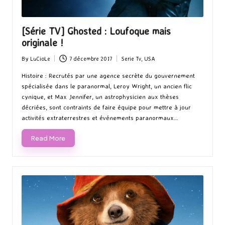
[Série TV] Ghosted : Loufoque mais
originale !
By
LuCioLe
7 décembre 2017
Serie Tv
,
USA
Posted
Posted
by
in
Histoire : Recrutés par une agence secrète du gouvernement
spécialisée dans le paranormal, Leroy Wright, un ancien flic
cynique, et Max Jennifer, un astrophysicien aux thèses
décriées, sont contraints de faire équipe pour mettre à jour
activités extraterrestres et événements paranormaux…
Read More