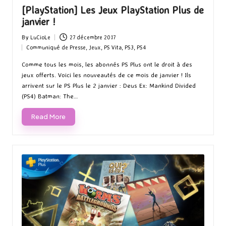
[PlayStation] Les Jeux PlayStation Plus de
janvier !
By
LuCioLe
27 décembre 2017
Posted
Communiqué de Presse
,
Jeux
,
PS Vita
,
PS3
,
PS4
by
Posted
in
Comme tous les mois, les abonnés PS Plus ont le droit à des
jeux offerts. Voici les nouveautés de ce mois de janvier ! Ils
arrivent sur le PS Plus le 2 janvier : Deus Ex: Mankind Divided
(PS4) Batman: The…
Read More