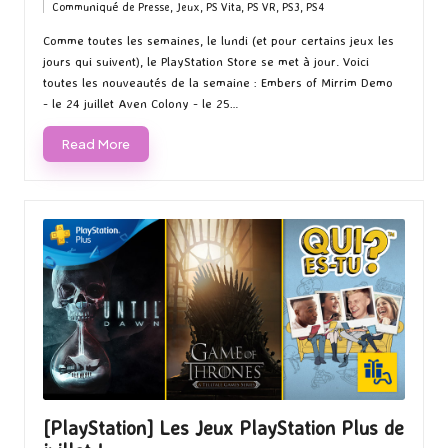
Communiqué de Presse
,
Jeux
,
PS Vita
,
PS VR
,
PS3
,
PS4
by
Posted
in
Comme toutes les semaines, le lundi (et pour certains jeux les
jours qui suivent), le PlayStation Store se met à jour. Voici
toutes les nouveautés de la semaine : Embers of Mirrim Demo
- le 24 juillet Aven Colony - le 25…
Read More
[PlayStation] Les Jeux PlayStation Plus de