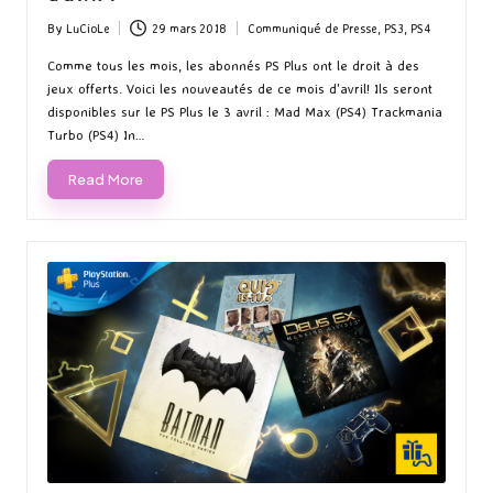
By
LuCioLe
29 mars 2018
Communiqué de Presse
,
PS3
,
PS4
Posted
Posted
by
in
Comme tous les mois, les abonnés PS Plus ont le droit à des
jeux offerts. Voici les nouveautés de ce mois d'avril! Ils seront
disponibles sur le PS Plus le 3 avril : Mad Max (PS4) Trackmania
Turbo (PS4) In…
Read More