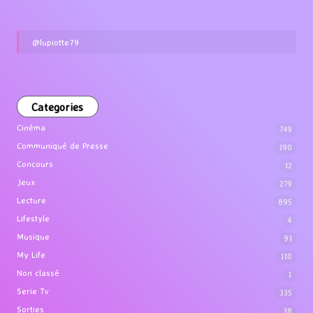
@lupiotte79
Categories
Cinéma
749
Communiqué de Presse
190
Concours
12
Jeux
279
Lecture
895
Lifestyle
4
Musique
91
My Life
110
Non classé
1
Serie Tv
335
Sorties
38