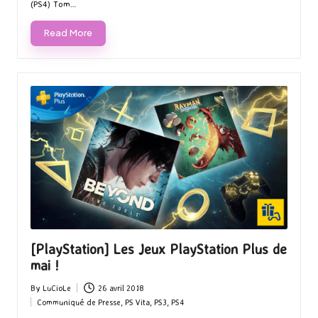
(PS4) Tom…
Read More
[PlayStation] Les Jeux PlayStation Plus de
mai !
By
LuCioLe
26 avril 2018
Posted
Communiqué de Presse
,
PS Vita
,
PS3
,
PS4
by
Posted