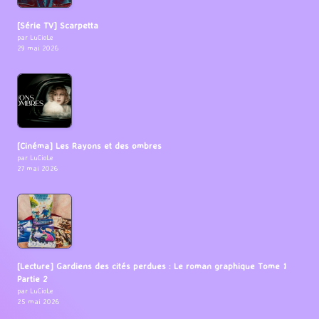
[Série TV] Scarpetta
par LuCioLe
29 mai 2026
[Cinéma] Les Rayons et des ombres
par LuCioLe
27 mai 2026
[Lecture] Gardiens des cités perdues : Le roman graphique Tome 1
Partie 2
par LuCioLe
25 mai 2026