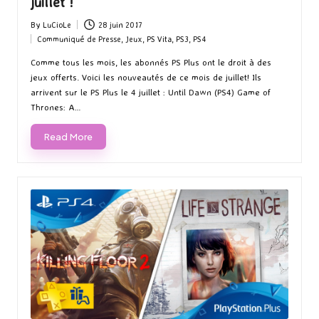
juillet !
By
LuCioLe
28 juin 2017
Posted
Communiqué de Presse
,
Jeux
,
PS Vita
,
PS3
,
PS4
by
Posted
in
Comme tous les mois, les abonnés PS Plus ont le droit à des
jeux offerts. Voici les nouveautés de ce mois de juillet! Ils
arrivent sur le PS Plus le 4 juillet : Until Dawn (PS4) Game of
Thrones: A…
Read More