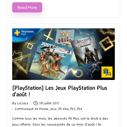
Read More
[PlayStation] Les Jeux PlayStation Plus
d’août !
By
LuCioLe
28 juillet 2017
Posted
Communiqué de Presse
,
Jeux
,
PS Vita
,
PS3
,
PS4
by
Posted
in
Comme tous les mois, les abonnés PS Plus ont le droit à des
jeux offerts. Voici les nouveautés de ce mois d'août ! Ils