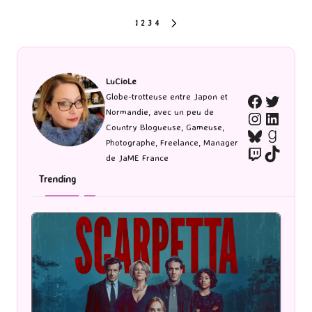
Pagination
1
2
3
4
NEXT
PAGE
des
publications
LuCioLe
Twitte
Globe-trotteuse entre Japon et
Faceboo
Normandie, avec un peu de
Instagra
Linked
Country Blogueuse, Gameuse,
Bluesky
Goodr
Photographe, Freelance, Manager
Twitch
TikTo
de JaME France
Trending