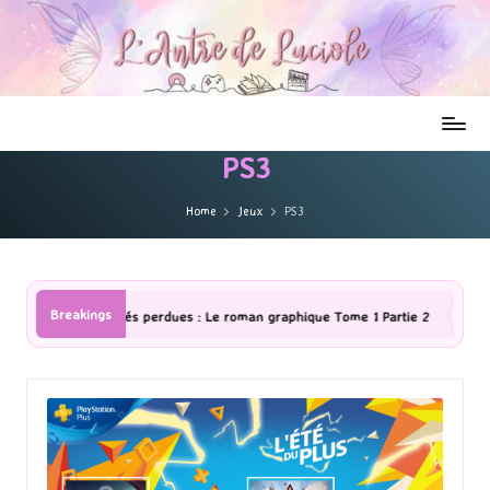
PS3
Home
Jeux
PS3
Breakings
roman graphique Tome 1 Partie 2
[Série TV] The Madison : J’ai adoré