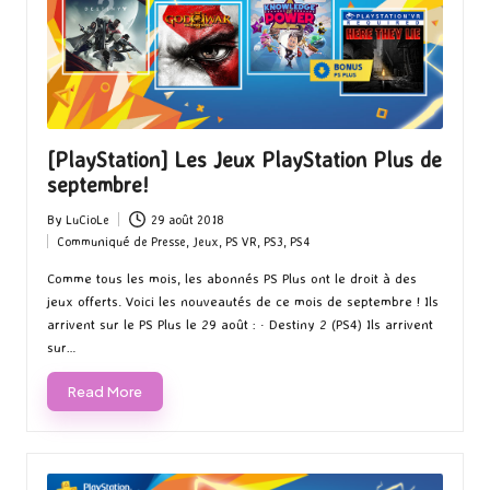
[PlayStation] Les Jeux PlayStation Plus de
septembre!
By
LuCioLe
29 août 2018
Posted
Communiqué de Presse
,
Jeux
,
PS VR
,
PS3
,
PS4
by
Posted
in
Comme tous les mois, les abonnés PS Plus ont le droit à des
jeux offerts. Voici les nouveautés de ce mois de septembre ! Ils
arrivent sur le PS Plus le 29 août : · Destiny 2 (PS4) Ils arrivent
sur…
Read More