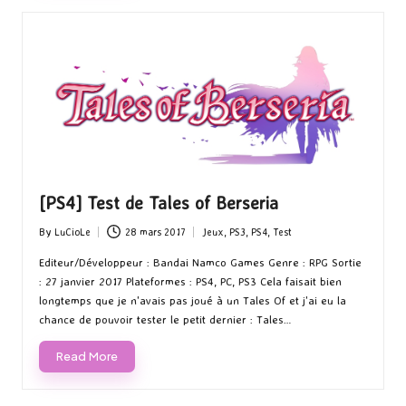
[PS4] Test de Tales of Berseria
By
LuCioLe
28 mars 2017
Jeux
,
PS3
,
PS4
,
Test
Posted
Posted
by
in
Editeur/Développeur : Bandai Namco Games Genre : RPG Sortie
: 27 janvier 2017 Plateformes : PS4, PC, PS3 Cela faisait bien
longtemps que je n'avais pas joué à un Tales Of et j'ai eu la
chance de pouvoir tester le petit dernier : Tales…
Read More