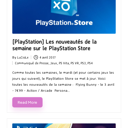
[PlayStation] Les nouveautés de la
semaine sur le PlayStation Store
By
LuCioLe
4 avril 2017
Posted
Communiqué de Presse
,
Jeux
,
PS Vita
,
PS VR
,
PS3
,
PS4
by
Posted
in
Comme toutes les semaines, le mardi (et pour certains jeux les
jours qui suivent), le PlayStation Store se met à jour. Voici
toutes les nouveautés de la semaine : Flying Bunny - le 3 avril
- 7€99 - Action / Arcade Persona…
Read More