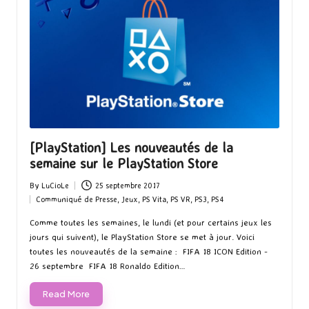
[PlayStation] Les nouveautés de la
semaine sur le PlayStation Store
By
LuCioLe
25 septembre 2017
Posted
Communiqué de Presse
,
Jeux
,
PS Vita
,
PS VR
,
PS3
,
PS4
by
Posted
in
Comme toutes les semaines, le lundi (et pour certains jeux les
jours qui suivent), le PlayStation Store se met à jour. Voici
toutes les nouveautés de la semaine : FIFA 18 ICON Edition -
26 septembre FIFA 18 Ronaldo Edition…
Read More