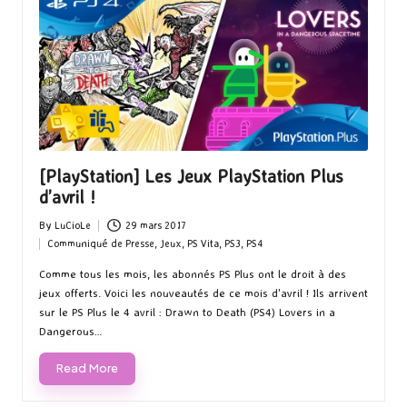
[PlayStation] Les Jeux PlayStation Plus
d’avril !
By
LuCioLe
29 mars 2017
Posted
Communiqué de Presse
,
Jeux
,
PS Vita
,
PS3
,
PS4
by
Posted
in
Comme tous les mois, les abonnés PS Plus ont le droit à des
jeux offerts. Voici les nouveautés de ce mois d'avril ! Ils arrivent
sur le PS Plus le 4 avril : Drawn to Death (PS4) Lovers in a
Dangerous…
Read More