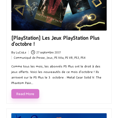
[PlayStation] Les Jeux PlayStation Plus
d’octobre !
By
LuCioLe
27 septembre 2017
Posted
Communiqué de Presse
,
Jeux
,
PS Vita
,
PS VR
,
PS3
,
PS4
by
Posted
in
Comme tous les mois, les abonnés PS Plus ont le droit à des
jeux offerts. Voici les nouveautés de ce mois d'octobre ! Ils
arrivent sur le PS Plus le 3 octobre : Metal Gear Solid V: The
Phantom Pain…
Read More