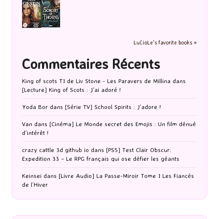
LuCioLe's favorite books »
Commentaires Récents
King of scots T1 de Liv Stone - Les Paravers de Millina
dans
[Lecture] King of Scots : J’ai adoré !
Yoda Bor
dans
[Série TV] School Spirits : J’adore !
Van
dans
[Cinéma] Le Monde secret des Emojis : Un film dénué
d’intérêt !
crazy cattle 3d github io
dans
[PS5] Test Clair Obscur:
Expedition 33 – Le RPG français qui ose défier les géants
Keinsei
dans
[Livre Audio] La Passe-Miroir Tome 1 Les Fiancés
de l’Hiver