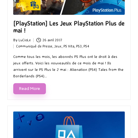
[PlayStation] Les Jeux PlayStation Plus de
mai !
By
LuCioLe
26 avril 2017
Posted
Communiqué de Presse
,
Jeux
,
PS Vita
,
PS3
,
PS4
by
Posted
in
Comme tous les mois, les abonnés PS Plus ont le droit à des
jeux offerts. Voici les nouveautés de ce mois de mai ! Ils
arrivent sur le PS Plus le 2 mai : Alienation (PS4) Tales from the
Borderlands (PS4)…
Read More