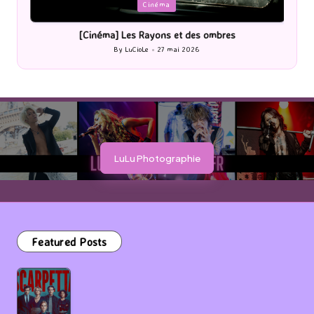
Posted
P
Cinéma
in
i
[Cinéma] Les Rayons et des ombres
[Le
By
LuCioLe
27 mai 2026
Posted
by
LuLu Photographie
Featured Posts