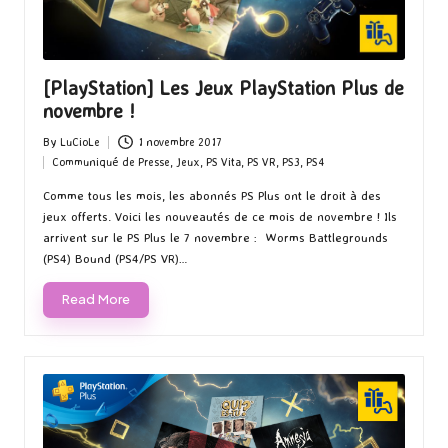
[PlayStation] Les Jeux PlayStation Plus de
novembre !
By
LuCioLe
1 novembre 2017
Posted
Communiqué de Presse
,
Jeux
,
PS Vita
,
PS VR
,
PS3
,
PS4
by
Posted
in
Comme tous les mois, les abonnés PS Plus ont le droit à des
jeux offerts. Voici les nouveautés de ce mois de novembre ! Ils
arrivent sur le PS Plus le 7 novembre : Worms Battlegrounds
(PS4) Bound (PS4/PS VR)…
Read More