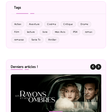
Tags
Action
Aventure
Cinéma
Critique
Drame
Film
lecture
livre
Mon Avis
PS4
roman
romance
Serie Tv
thriller
Derniers articles !