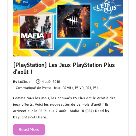
[PlayStation] Les Jeux PlayStation Plus
d’août !
By
LuCioLe
4 août 2018
Posted
Communiqué de Presse
,
Jeux
,
PS Vita
,
PS VR
,
PS3
,
PS4
by
Posted
in
Comme tous les mois, les abonnés PS Plus ont le droit à des
jeux offerts. Voici les nouveautés de ce mois d'août ! Ils
arrivent sur le PS Plus le 7 août : Mafia III (PS4) Dead by
Daylight (PS4) Here…
Read More