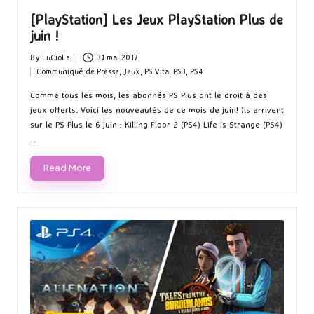
[PlayStation] Les Jeux PlayStation Plus de
juin !
By
LuCioLe
31 mai 2017
Posted
Communiqué de Presse
,
Jeux
,
PS Vita
,
PS3
,
PS4
by
Posted
in
Comme tous les mois, les abonnés PS Plus ont le droit à des
jeux offerts. Voici les nouveautés de ce mois de juin! Ils arrivent
sur le PS Plus le 6 juin : Killing Floor 2 (PS4) Life is Strange (PS4)
…
Read More