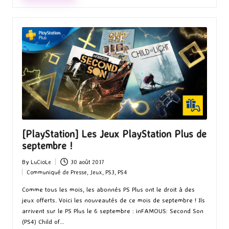
[PlayStation] Les Jeux PlayStation Plus de
septembre !
By
LuCioLe
30 août 2017
Posted
Communiqué de Presse
,
Jeux
,
PS3
,
PS4
by
Posted
in
Comme tous les mois, les abonnés PS Plus ont le droit à des
jeux offerts. Voici les nouveautés de ce mois de septembre ! Ils
arrivent sur le PS Plus le 6 septembre : inFAMOUS: Second Son
(PS4) Child of…