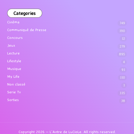
Categories
Cinéma
749
Communiqué de Presse
190
Concours
12
Jeux
279
Lecture
895
Lifestyle
4
Musique
91
My Life
110
Non classé
1
Serie Tv
335
Sorties
38
Copyright 2026 — L'Antre de LuCioLe. All rights reserved.