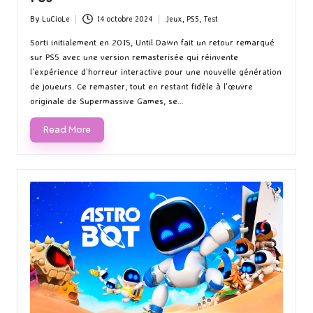
By
LuCioLe
14 octobre 2024
Jeux
,
PS5
,
Test
Posted
Posted
by
in
Sorti initialement en 2015, Until Dawn fait un retour remarqué
sur PS5 avec une version remasterisée qui réinvente
l’expérience d’horreur interactive pour une nouvelle génération
de joueurs. Ce remaster, tout en restant fidèle à l'œuvre
originale de Supermassive Games, se…
Read More