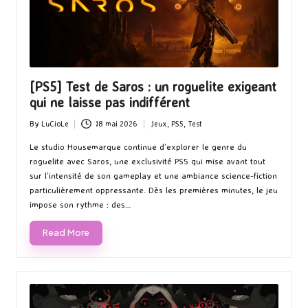
[PS5] Test de Saros : un roguelite exigeant
qui ne laisse pas indifférent
By
LuCioLe
18 mai 2026
Jeux
,
PS5
,
Test
Posted
Posted
by
in
Le studio Housemarque continue d’explorer le genre du
roguelite avec Saros, une exclusivité PS5 qui mise avant tout
sur l’intensité de son gameplay et une ambiance science-fiction
particulièrement oppressante. Dès les premières minutes, le jeu
impose son rythme : des…
Read More