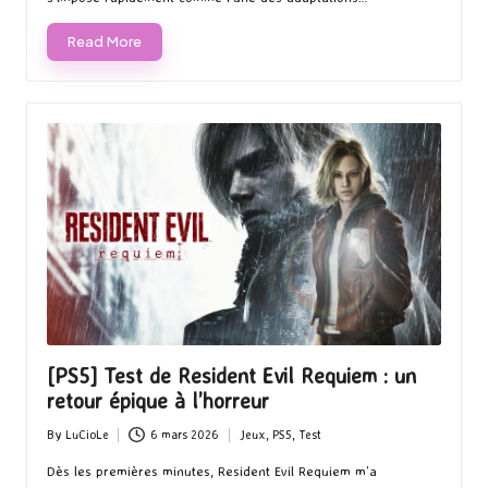
Read More
[PS5] Test de Resident Evil Requiem : un
retour épique à l’horreur
By
LuCioLe
6 mars 2026
Jeux
,
PS5
,
Test
Posted
Posted
by
in
Dès les premières minutes, Resident Evil Requiem m’a