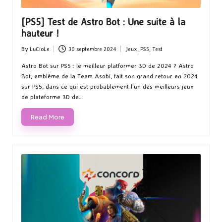
[PS5] Test de Astro Bot : Une suite à la
hauteur !
By
LuCioLe
30 septembre 2024
Jeux
,
PS5
,
Test
Posted
Posted
by
in
Astro Bot sur PS5 : le meilleur platformer 3D de 2024 ? Astro
Bot, emblème de la Team Asobi, fait son grand retour en 2024
sur PS5, dans ce qui est probablement l'un des meilleurs jeux
de plateforme 3D de…
Read More