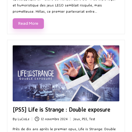
et humoristique des jeux LEGO semblait risquée, mais
prometteuse. Hélas, ce premier partenariat entre…
Read More
[PS5] Life is Strange : Double exposure
By
LuCioLe
12 novembre 2024
Jeux
,
PS5
,
Test
Posted
Posted
by
in
Près de dix ans après le premier opus, Life is Strange: Double