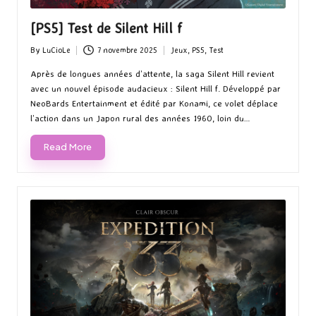
[PS5] Test de Silent Hill f
By
LuCioLe
7 novembre 2025
Jeux
,
PS5
,
Test
Posted
Posted
by
in
Après de longues années d’attente, la saga Silent Hill revient
avec un nouvel épisode audacieux : Silent Hill f. Développé par
NeoBards Entertainment et édité par Konami, ce volet déplace
l’action dans un Japon rural des années 1960, loin du…
Read More