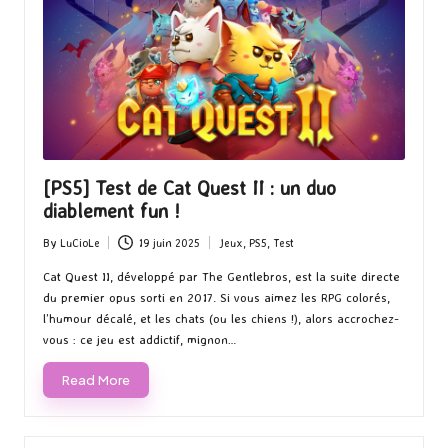
[PS5] Test de Cat Quest II : un duo
diablement fun !
By
LuCioLe
19 juin 2025
Jeux
,
PS5
,
Test
Posted
Posted
by
in
Cat Quest II, développé par The Gentlebros, est la suite directe
du premier opus sorti en 2017. Si vous aimez les RPG colorés,
l’humour décalé, et les chats (ou les chiens !), alors accrochez-
vous : ce jeu est addictif, mignon…
Read More