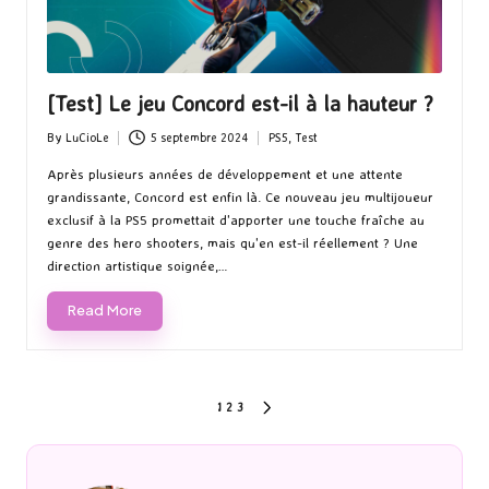
[Test] Le jeu Concord est-il à la hauteur ?
By
LuCioLe
5 septembre 2024
PS5
,
Test
Posted
Posted
by
in
Après plusieurs années de développement et une attente
grandissante, Concord est enfin là. Ce nouveau jeu multijoueur
exclusif à la PS5 promettait d'apporter une touche fraîche au
genre des hero shooters, mais qu'en est-il réellement ? Une
direction artistique soignée,…
Read More
Pagination
1
2
3
NEXT
PAGE
des
publications