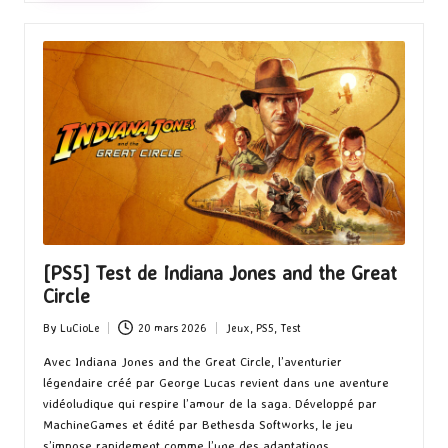
[PS5] Test de Indiana Jones and the Great
Circle
By
LuCioLe
20 mars 2026
Jeux
,
PS5
,
Test
Posted
Posted
by
in
Avec Indiana Jones and the Great Circle, l’aventurier
légendaire créé par George Lucas revient dans une aventure
vidéoludique qui respire l’amour de la saga. Développé par
MachineGames et édité par Bethesda Softworks, le jeu
s’impose rapidement comme l’une des adaptations…