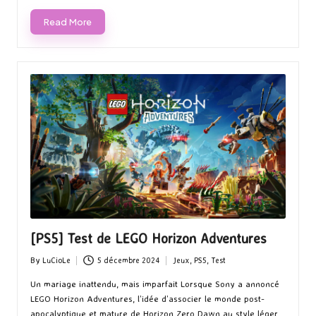
Read More
[PS5] Test de LEGO Horizon Adventures
By
LuCioLe
5 décembre 2024
Jeux
,
PS5
,
Test
Posted
Posted
by
in
Un mariage inattendu, mais imparfait Lorsque Sony a annoncé
LEGO Horizon Adventures, l’idée d’associer le monde post-
apocalyptique et mature de Horizon Zero Dawn au style léger