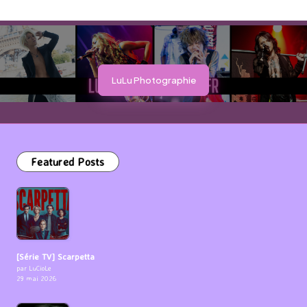
LuLu Photographie
Featured Posts
[Série TV] Scarpetta
par LuCioLe
29 mai 2026