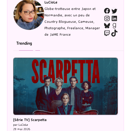
LuCioLe
Twitte
Globe-trotteuse entre Japon et
Faceboo
Normandie, avec un peu de
Instagra
Linked
Country Blogueuse, Gameuse,
Bluesky
Goodr
Photographe, Freelance, Manager
Twitch
TikTo
de JaME France
Trending
[Série TV] Scarpetta
par LuCioLe
29 mai 2026