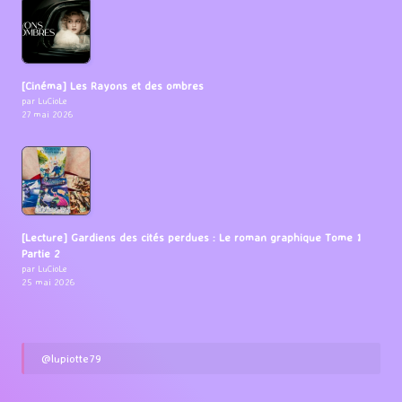
[Cinéma] Les Rayons et des ombres
par LuCioLe
27 mai 2026
[Lecture] Gardiens des cités perdues : Le roman graphique Tome 1
Partie 2
par LuCioLe
25 mai 2026
@lupiotte79