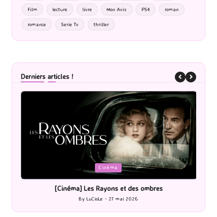
Film
lecture
livre
Mon Avis
PS4
roman
romance
Serie Tv
thriller
Derniers articles !
Posted
P
Cinéma
in
i
[Cinéma] Les Rayons et des ombres
[Le
By
LuCioLe
27 mai 2026
Posted
by