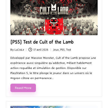
[PS5] Test de Cult of the Lamb
By
LuCioLe
17 avril 2026
Jeux
,
PS5
,
Test
Posted
Posted
by
in
Développé par Massive Monster, Cult of the Lamb propose une
expérience aussi singulière qu’addictive, mêlant habilement
action roguelike et simulation de gestion. Disponible sur
PlayStation 5, le titre plonge le joueur dans un univers où le
mignon côtoie en permanence…
Read More