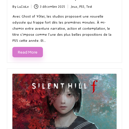
By
LuCioLe
3 décembre 2025
Jeux
,
PS5
,
Test
Posted
Posted
by
in
Avec Ghost of Yōtei, les studios proposent une nouvelle
odyssée qui frappe fort dès les premières minutes. À mi-
chemin entre aventure narrative, action et contemplation, le
titre s’impose comme l’une des plus belles propositions de la
PS5 cette année. Et…
Read More