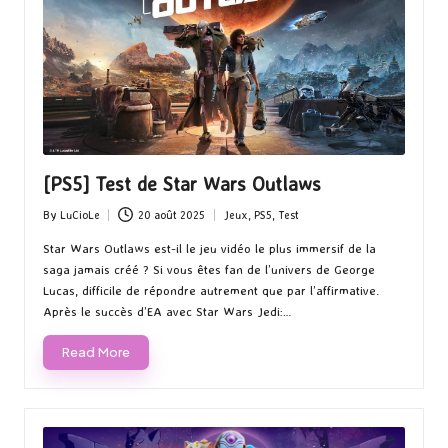
[PS5] Test de Star Wars Outlaws
By
LuCioLe
20 août 2025
Jeux
,
PS5
,
Test
Posted
Posted
by
in
Star Wars Outlaws est-il le jeu vidéo le plus immersif de la
saga jamais créé ? Si vous êtes fan de l’univers de George
Lucas, difficile de répondre autrement que par l’affirmative.
Après le succès d’EA avec Star Wars Jedi:…
Read More