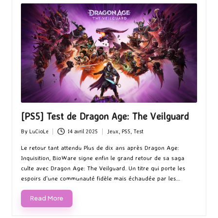
[PS5] Test de Dragon Age: The Veilguard
By
LuCioLe
14 avril 2025
Jeux
,
PS5
,
Test
Posted
Posted
by
in
Le retour tant attendu Plus de dix ans après Dragon Age:
Inquisition, BioWare signe enfin le grand retour de sa saga
culte avec Dragon Age: The Veilguard. Un titre qui porte les
espoirs d'une communauté fidèle mais échaudée par les…
Read More