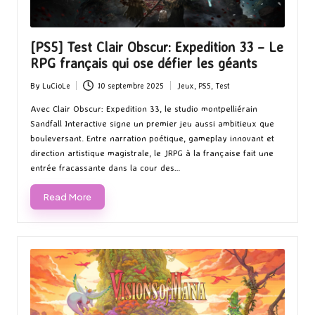
[PS5] Test Clair Obscur: Expedition 33 – Le
RPG français qui ose défier les géants
By
LuCioLe
10 septembre 2025
Jeux
,
PS5
,
Test
Posted
Posted
by
in
Avec Clair Obscur: Expedition 33, le studio montpelliérain
Sandfall Interactive signe un premier jeu aussi ambitieux que
bouleversant. Entre narration poétique, gameplay innovant et
direction artistique magistrale, le JRPG à la française fait une
entrée fracassante dans la cour des…
Read More