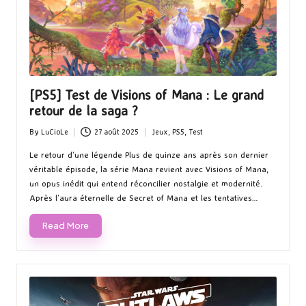
[PS5] Test de Visions of Mana : Le grand
retour de la saga ?
By
LuCioLe
27 août 2025
Jeux
,
PS5
,
Test
Posted
Posted
by
in
Le retour d’une légende Plus de quinze ans après son dernier
véritable épisode, la série Mana revient avec Visions of Mana,
un opus inédit qui entend réconcilier nostalgie et modernité.
Après l’aura éternelle de Secret of Mana et les tentatives…
Read More