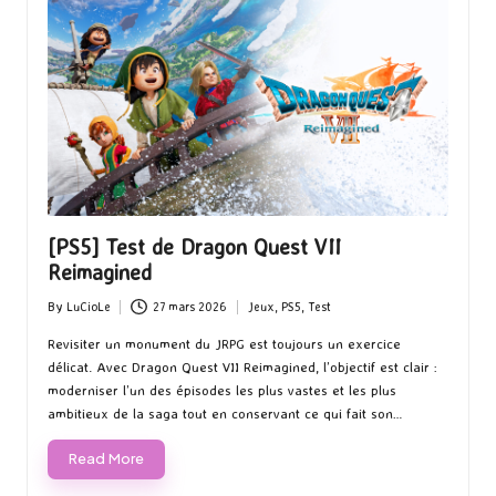
[PS5] Test de Dragon Quest VII
Reimagined
By
LuCioLe
27 mars 2026
Jeux
,
PS5
,
Test
Posted
Posted
by
in
Revisiter un monument du JRPG est toujours un exercice
délicat. Avec Dragon Quest VII Reimagined, l’objectif est clair :
moderniser l’un des épisodes les plus vastes et les plus
ambitieux de la saga tout en conservant ce qui fait son…
Read More