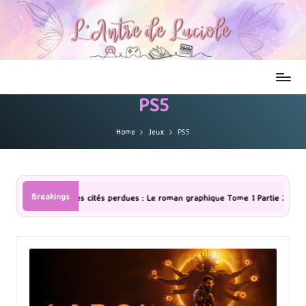
PS5
Home
Jeux
PS5
Breakings
 Le roman graphique Tome 1 Partie 2
[Série TV] The Madison : J’ai a