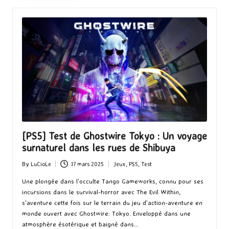
[PS5] Test de Ghostwire Tokyo : Un voyage
surnaturel dans les rues de Shibuya
By
LuCioLe
17 mars 2025
Jeux
,
PS5
,
Test
Posted
Posted
by
in
Une plongée dans l'occulte Tango Gameworks, connu pour ses
incursions dans le survival-horror avec The Evil Within,
s'aventure cette fois sur le terrain du jeu d'action-aventure en
monde ouvert avec Ghostwire: Tokyo. Enveloppé dans une
atmosphère ésotérique et baigné dans…