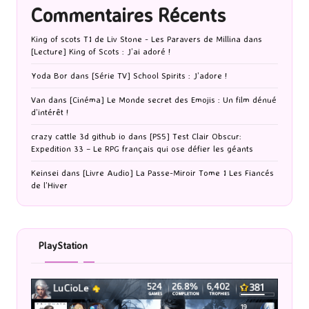
Commentaires Récents
King of scots T1 de Liv Stone - Les Paravers de Millina
dans
[Lecture] King of Scots : J’ai adoré !
Yoda Bor
dans
[Série TV] School Spirits : J’adore !
Van
dans
[Cinéma] Le Monde secret des Emojis : Un film dénué
d’intérêt !
crazy cattle 3d github io
dans
[PS5] Test Clair Obscur:
Expedition 33 – Le RPG français qui ose défier les géants
Keinsei
dans
[Livre Audio] La Passe-Miroir Tome 1 Les Fiancés
de l’Hiver
PlayStation