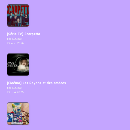
[Série TV] Scarpetta
par LuCioLe
29 mai 2026
[Cinéma] Les Rayons et des ombres
par LuCioLe
27 mai 2026