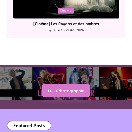
Posted
P
Cinéma
in
i
[Cinéma] Les Rayons et des ombres
[Le
By
LuCioLe
27 mai 2026
Posted
by
LuLu Photographie
Featured Posts