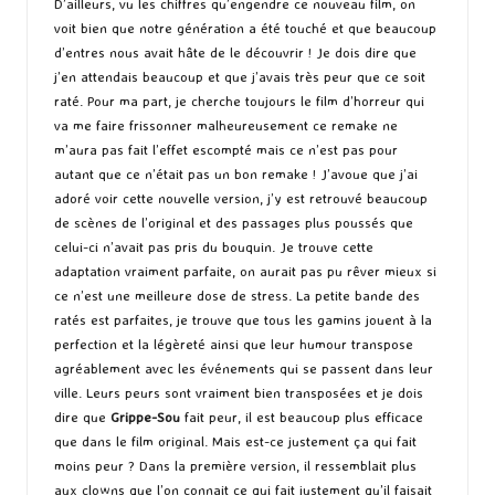
D’ailleurs, vu les chiffres qu’engendre ce nouveau film, on
voit bien que notre génération a été touché et que beaucoup
d’entres nous avait hâte de le découvrir ! Je dois dire que
j’en attendais beaucoup et que j’avais très peur que ce soit
raté. Pour ma part, je cherche toujours le film d’horreur qui
va me faire frissonner malheureusement ce remake ne
m’aura pas fait l’effet escompté mais ce n’est pas pour
autant que ce n’était pas un bon remake ! J’avoue que j’ai
adoré voir cette nouvelle version, j’y est retrouvé beaucoup
de scènes de l’original et des passages plus poussés que
celui-ci n’avait pas pris du bouquin. Je trouve cette
adaptation vraiment parfaite, on aurait pas pu rêver mieux si
ce n’est une meilleure dose de stress. La petite bande des
ratés est parfaites, je trouve que tous les gamins jouent à la
perfection et la légèreté ainsi que leur humour transpose
agréablement avec les événements qui se passent dans leur
ville. Leurs peurs sont vraiment bien transposées et je dois
dire que
Grippe-Sou
fait peur, il est beaucoup plus efficace
que dans le film original. Mais est-ce justement ça qui fait
moins peur ? Dans la première version, il ressemblait plus
aux clowns que l’on connait ce qui fait justement qu’il faisait