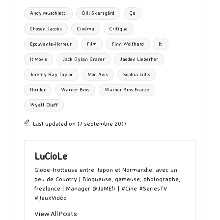
o
d
l
ky
bl
ds
ta
Tags:
Andy Muschietti
Bill Skarsgård
Ça
o
o
r
g
Chosen Jacobs
Cinéma
Critique
k
n
er
Epouvante-Horreur
Film
Finn Wolfhard
It
It Movie
Jack Dylan Grazer
Jaeden Lieberher
Jeremy Ray Taylor
Mon Avis
Sophia Lillis
thriller
Warner Bros
Warner Bros France
Wyatt Oleff
Last updated on 17 septembre 2017
LuCioLe
Globe-trotteuse entre Japon et Normandie, avec un
peu de Country | Blogueuse, gameuse, photographe,
freelance | Manager @JaMEfr | #Cine #SeriesTV
#JeuxVidéo
View All Posts