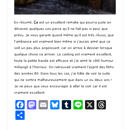
En résumé,
Ça
est un excellent remake qui pourra juste en
décevoir quelques uns parce qu’il ne fait pas si peur que
prévu. Je vous garanti quand même qu’il est très réussi, que
l’ambiance est vraiment bien même si j’aurais aimé que ce
soit un peu plus angoissant. car on arrive à deviner lorsque
quelque chose va arriver. Le casting est vraiment excellent,
toute la petite bande est efficace et j’ai aimé le côté humour
mélangé à l’horreur. On retrouvait vraiment l’esprit des films
des années 80. Dans tous les cas, j’ai hâte de voir la suite
qui ne sortira malheureusement que dans un ou deux ans !
Je ne peux que vous encourager à aller le voir car il est
vraiment excellent.
Fa
M
E
Bl
T
Li
X
T
ce
as
m
u
u
n
hr
P
b
to
ai
es
m
e
ea
ar