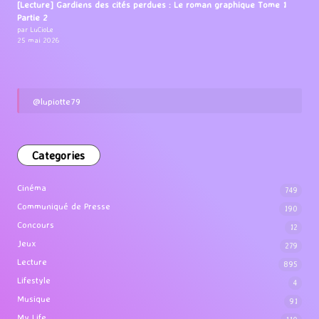
[Lecture] Gardiens des cités perdues : Le roman graphique Tome 1
Partie 2
par LuCioLe
25 mai 2026
@lupiotte79
Categories
Cinéma
749
Communiqué de Presse
190
Concours
12
Jeux
279
Lecture
895
Lifestyle
4
Musique
91
My Life