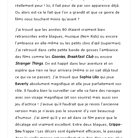
réellement peur ! Ici, il fait peur de par son apparence déjà.
Ou alors est-ce le fait que l’on a grandit et que ce genre de
films nous touchent moins qu’avant ?
J’ai trouvé que les années 80 étaient vraiment bien
retranscrites entre blagues, musique (New Kids) ou encore
l’ambiance en elle-même ou les petits clins d’œil (superman).
J’ai retrouvé dans cette petite bande de gosses l’ambiance
des films comme les
Goonies
,
Breakfast Club
ou encore
Stranger Things
. On est happé dans leur aventure et on
espère que rien ne leur arrivera (même si on sait déjà tout
ce qui va se passer). J’ai trouvé que
Sophia Lilis
qui joue
Beverly
absolument magnifique et elle joue parfaitement son
rôle. Il faudra bien la surveiller car elle va faire des ravages
avec son visage magnifique (et son sourire) mais aussi son
jeu d’actrice ! J’avoue qu’il faudrait que je revois l’ancienne
version mais je n’avais pas le souvenir d’y voir beaucoup
d’humour. J’ai aimé qu’il y en ait dans ce film parce que le
décalage est vraiment excellent. Entre deux blagues,
Grippe-
Sou
frappe ! Les décors sont également efficaces, le passage
dans la vieille maison est excellent et je dois dire un peu plus