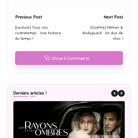
Post
Previous Post
Next Post
navigation
[Lecture] Tous nos
[Cinéma] Hitman &
contretemps : Une histoire
Bodyguard : Un duo de
du temps !
choc !
Show 2 Comments
Derniers articles !