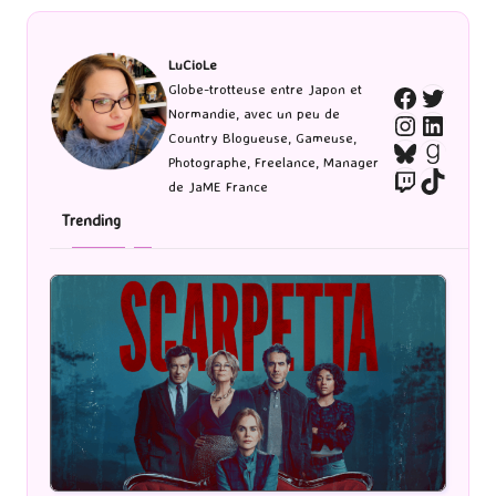
PAGE
des
publications
LuCioLe
Twitte
Globe-trotteuse entre Japon et
Faceboo
Normandie, avec un peu de
Instagra
Linked
Country Blogueuse, Gameuse,
Bluesky
Goodr
Photographe, Freelance, Manager
Twitch
TikTo
de JaME France
Trending