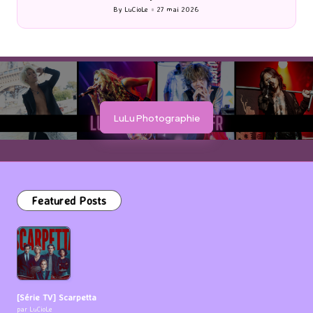
By
LuCioLe
27 mai 2026
Posted
by
LuLu Photographie
Featured Posts
[Série TV] Scarpetta
par LuCioLe