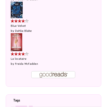
Blue Velvet
by
Dahlia Blake
La locataire
by
Freida McFadden
Tags