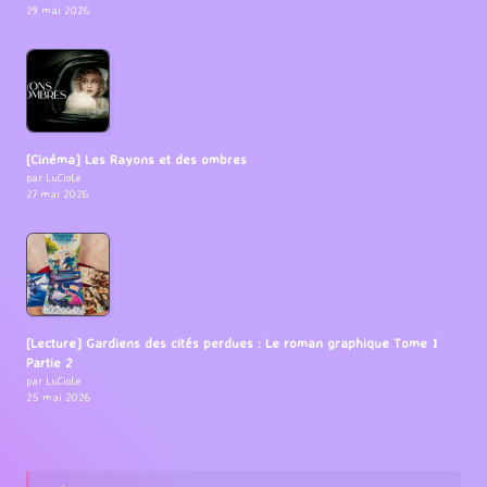
29 mai 2026
[Cinéma] Les Rayons et des ombres
par LuCioLe
27 mai 2026
[Lecture] Gardiens des cités perdues : Le roman graphique Tome 1
Partie 2
par LuCioLe
25 mai 2026