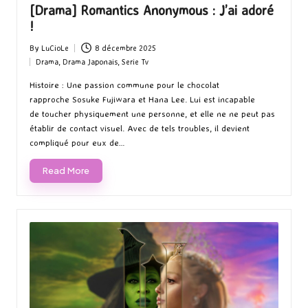
[Drama] Romantics Anonymous : J’ai adoré
!
By
LuCioLe
8 décembre 2025
Posted
Drama
,
Drama Japonais
,
Serie Tv
by
Posted
in
Histoire : Une passion commune pour le chocolat
rapproche Sosuke Fujiwara et Hana Lee. Lui est incapable
de toucher physiquement une personne, et elle ne ne peut pas
établir de contact visuel. Avec de tels troubles, il devient
compliqué pour eux de…
Read More