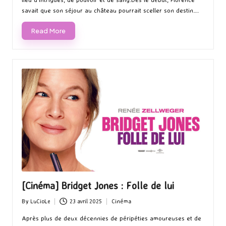
savait que son séjour au château pourrait sceller son destin.…
Read More
[Cinéma] Bridget Jones : Folle de lui
By
LuCioLe
23 avril 2025
Cinéma
Posted
Posted
by
in
Après plus de deux décennies de péripéties amoureuses et de