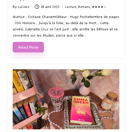
By
LuCioLe
18 avril 2025
Lecture
,
Romans
,
★★★★☆
Posted
Posted
by
in
Autrice : Océane GhanemEditeur : Hugo PocheNombre de pages
: 700 Histoire : Jusqu’à la folie, au-delà de la mort… Cette
année, Gabriella Cruz se l’est juré : elle arrête les bêtises et se
concentre sur les études, parce que si elle…
Read More