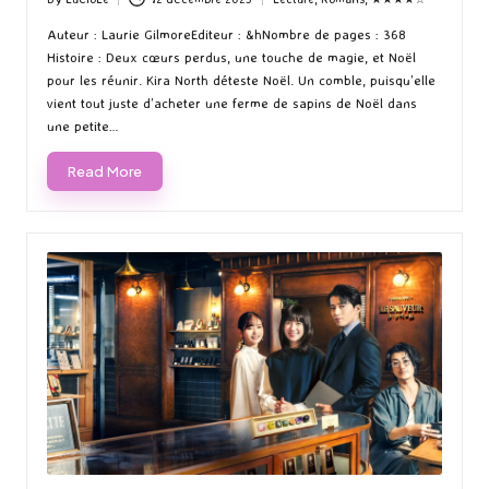
Posted
Posted
by
in
Auteur : Laurie GilmoreEditeur : &hNombre de pages : 368
Histoire : Deux cœurs perdus, une touche de magie, et Noël
pour les réunir. Kira North déteste Noël. Un comble, puisqu’elle
vient tout juste d’acheter une ferme de sapins de Noël dans
une petite…
Read More