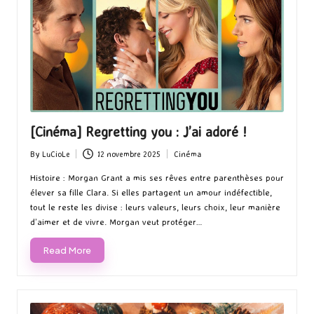
[Cinéma] Regretting you : J’ai adoré !
By
LuCioLe
12 novembre 2025
Cinéma
Posted
Posted
by
in
Histoire : Morgan Grant a mis ses rêves entre parenthèses pour
élever sa fille Clara. Si elles partagent un amour indéfectible,
tout le reste les divise : leurs valeurs, leurs choix, leur manière
d’aimer et de vivre. Morgan veut protéger…
Read More