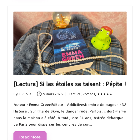
[Lecture] Si les étoiles se taisent : Pépite !
By
LuCioLe
9 mars 2026
Lecture
,
Romans
,
★★★★★
Posted
Posted
by
in
Auteur : Emma GreenEditeur : AddictivesNombre de pages : 432
Histoire : Sur l’île de Skye, le danger rôde. Parfois, il dort même
dans la maison d’à côté. À tout juste 24 ans, Astrée débarque
de Paris pour disperser les cendres de son…
Read More