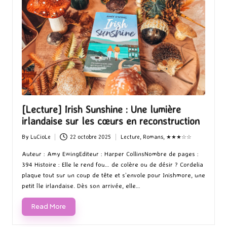
[Lecture] Irish Sunshine : Une lumière
irlandaise sur les cœurs en reconstruction
By
LuCioLe
22 octobre 2025
Lecture
,
Romans
,
★★★☆☆
Posted
Posted
by
in
Auteur : Amy EwingEditeur : Harper CollinsNombre de pages :
394 Histoire : Elle le rend fou… de colère ou de désir ? Cordelia
plaque tout sur un coup de tête et s’envole pour Inishmore, une
petit île irlandaise. Dès son arrivée, elle…
Read More