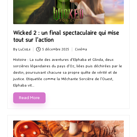
Wicked 2 : un final spectaculaire qui mise
tout sur l’action
By
LuCioLe
5 décembre 2025
Cinéma
Posted
Posted
by
in
Histoire : La suite des aventures d'Elphaba et Glinda, deux
sorcières légendaires du pays d'Oz, liées puis déchirées par le
destin, poursuivant chacune sa propre quête de vérité et de
justice. Etiquetée comme la Méchante Sorcière de l'Ouest,
Elphaba vit…
Read More