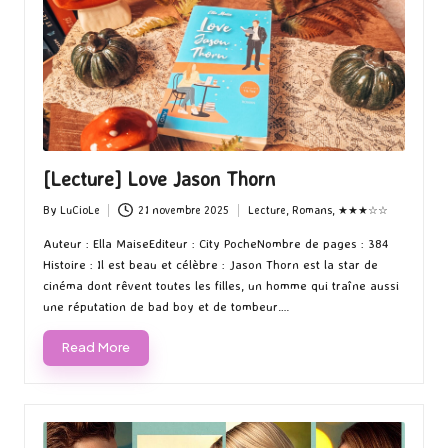
[Lecture] Love Jason Thorn
By
LuCioLe
21 novembre 2025
Lecture
,
Romans
,
★★★☆☆
Posted
Posted
by
in
Auteur : Ella MaiseEditeur : City PocheNombre de pages : 384
Histoire : Il est beau et célèbre : Jason Thorn est la star de
cinéma dont rêvent toutes les filles, un homme qui traîne aussi
une réputation de bad boy et de tombeur.…
Read More