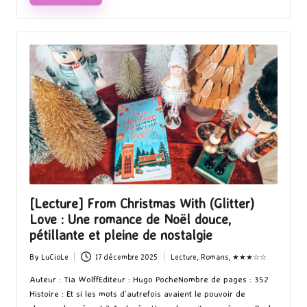
[Lecture] From Christmas With (Glitter)
Love : Une romance de Noël douce,
pétillante et pleine de nostalgie
By
LuCioLe
17 décembre 2025
Lecture
,
Romans
,
★★★☆☆
Posted
Posted
by
in
Auteur : Tia WolffEditeur : Hugo PocheNombre de pages : 352
Histoire : Et si les mots d’autrefois avaient le pouvoir de