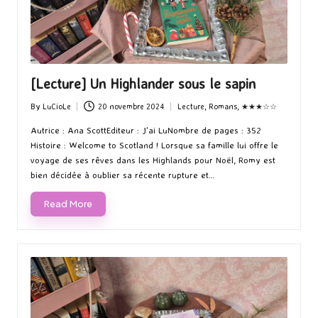
[Lecture] Un Highlander sous le sapin
By
LuCioLe
20 novembre 2024
Lecture
,
Romans
,
★★★☆☆
Posted
Posted
by
in
Autrice : Ana ScottEditeur : J'ai LuNombre de pages : 352
Histoire : Welcome to Scotland ! Lorsque sa famille lui offre le
voyage de ses rêves dans les Highlands pour Noël, Romy est
bien décidée à oublier sa récente rupture et…
Read More