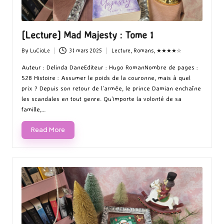
[Lecture] Mad Majesty : Tome 1
By
LuCioLe
31 mars 2025
Lecture
,
Romans
,
★★★★☆
Posted
Posted
by
in
Auteur : Delinda DaneEditeur : Hugo RomanNombre de pages :
528 Histoire : Assumer le poids de la couronne, mais à quel
prix ? Depuis son retour de l’armée, le prince Damian enchaîne
les scandales en tout genre. Qu’importe la volonté de sa
famille,…
Read More