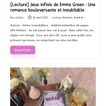
[Lecture] Jeux infinis de Emma Green : Une
romance bouleversante et inoubliable
By
LuCioLe
16 avril 2025
Lecture
,
Romans
,
★★★★☆
Posted
Posted
by
in
Autrice : Emma GreenEditeur : AddictivesNombre de pages :
589 Histoire : Ils ont passé leur vie à jouer. Mais cette fois, les
règles ont changé. Trois ans plus tôt, June a tout quitté sans
prévenir personne, en emportant son plus terrible…
Read More