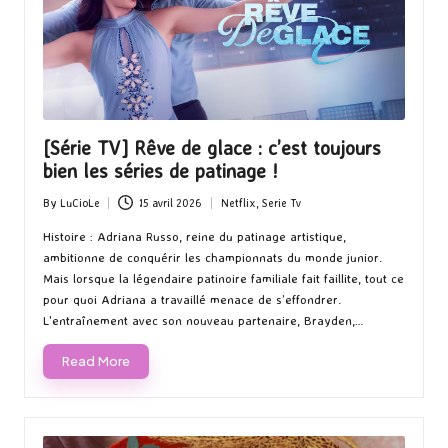
[Série TV] Rêve de glace : c’est toujours
bien les séries de patinage !
By
LuCioLe
15 avril 2026
Netflix
,
Serie Tv
Posted
Posted
by
in
Histoire : Adriana Russo, reine du patinage artistique,
ambitionne de conquérir les championnats du monde junior.
Mais lorsque la légendaire patinoire familiale fait faillite, tout ce
pour quoi Adriana a travaillé menace de s’effondrer.
L'entraînement avec son nouveau partenaire, Brayden,…
Read More