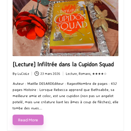
[Lecture] Infiltrée dans la Cupidon Squad
By
LuCioLe
23 mars 2026
Lecture
,
Romans
,
★★★★☆
Posted
Posted
by
in
Auteur : Maëlle DESARDEditeur : RageotNombre de pages : 432
pages Histoire : Lorsque Rebecca apprend que Bethsabée, sa
meilleure amie et coloc, est une cupidon (non pas un angelot
potelé, mais une créature liant les âmes à coup de flèches), elle
tombe des nues.…
Read More