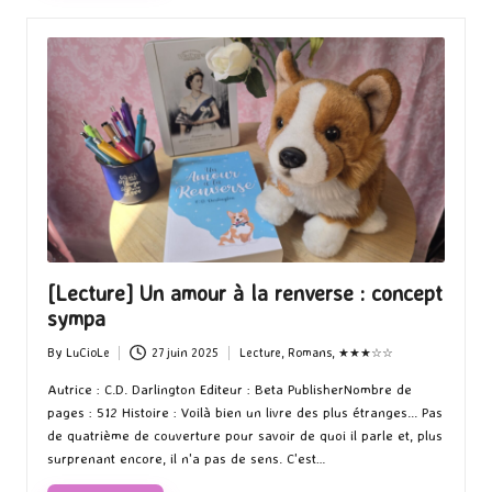
[Lecture] Un amour à la renverse : concept
sympa
By
LuCioLe
27 juin 2025
Lecture
,
Romans
,
★★★☆☆
Posted
Posted
by
in
Autrice : C.D. Darlington Editeur : Beta PublisherNombre de
pages : 512 Histoire : Voilà bien un livre des plus étranges... Pas
de quatrième de couverture pour savoir de quoi il parle et, plus
surprenant encore, il n'a pas de sens. C'est…