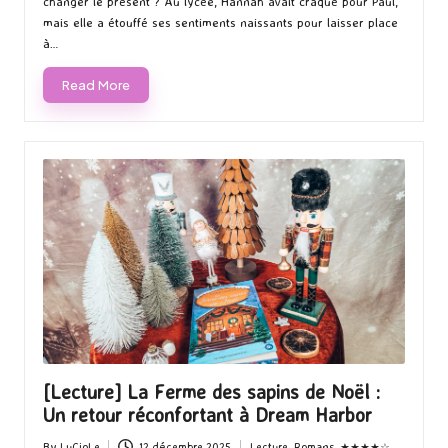
changer le présent ? Au lycée, Hannah avait craqué pour Paul,
mais elle a étouffé ses sentiments naissants pour laisser place
à…
Read More
[Lecture] La Ferme des sapins de Noël :
Un retour réconfortant à Dream Harbor
By
LuCioLe
12 décembre 2025
Lecture
,
Romans
,
★★★★☆