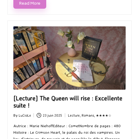
Read More
[Lecture] The Queen will rise : Excellente
suite !
By
LuCioLe
23 juin 2025
Lecture
,
Romans
,
★★★★☆
Posted
Posted
by
in
Autrice : Marie NiehoffEditeur : CometNombre de pages : 480
Histoire : Le Crimson Heart, le palais du roi des vampires. Un
lieu d'intrigues, de pouvoir et de sang.Dès le début, Florence