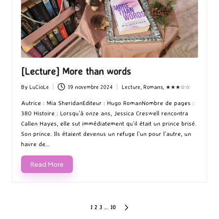
[Lecture] More than words
By
LuCioLe
19 novembre 2024
Lecture
,
Romans
,
★★★☆☆
Posted
Posted
by
in
Autrice : Mia SheridanEditeur : Hugo RomanNombre de pages :
380 Histoire : Lorsqu’à onze ans, Jessica Creswell rencontra
Callen Hayes, elle sut immédiatement qu’il était un prince brisé.
Son prince. Ils étaient devenus un refuge l’un pour l’autre, un
havre de…
Read More
Pagination
1
2
3
…
10
NEXT