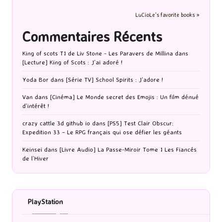
LuCioLe's favorite books »
Commentaires Récents
King of scots T1 de Liv Stone - Les Paravers de Millina
dans
[Lecture] King of Scots : J’ai adoré !
Yoda Bor
dans
[Série TV] School Spirits : J’adore !
Van
dans
[Cinéma] Le Monde secret des Emojis : Un film dénué
d’intérêt !
crazy cattle 3d github io
dans
[PS5] Test Clair Obscur:
Expedition 33 – Le RPG français qui ose défier les géants
Keinsei
dans
[Livre Audio] La Passe-Miroir Tome 1 Les Fiancés
de l’Hiver
PlayStation