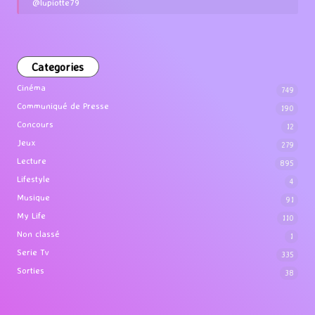
@lupiotte79
Categories
Cinéma
749
Communiqué de Presse
190
Concours
12
Jeux
279
Lecture
895
Lifestyle
4
Musique
91
My Life
110
Non classé
1
Serie Tv
335
Sorties
38