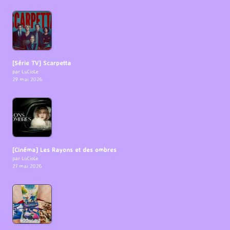
[Série TV] Scarpetta
par LuCioLe
29 mai 2026
[Cinéma] Les Rayons et des ombres
par LuCioLe
27 mai 2026