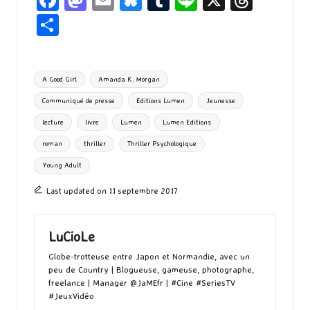
ce
as
m
u
u
n
hr
P
b
to
ai
es
m
e
ea
ar
o
d
l
ky
bl
ds
ta
Tags:
A Good Girl
Amanda K. Morgan
o
o
r
g
Communiqué de presse
Editions Lumen
Jeunesse
k
n
er
lecture
livre
Lumen
Lumen Editions
roman
thriller
Thriller Psychologique
Young Adult
Last updated on 11 septembre 2017
LuCioLe
Globe-trotteuse entre Japon et Normandie, avec un
peu de Country | Blogueuse, gameuse, photographe,
freelance | Manager @JaMEfr | #Cine #SeriesTV
#JeuxVidéo