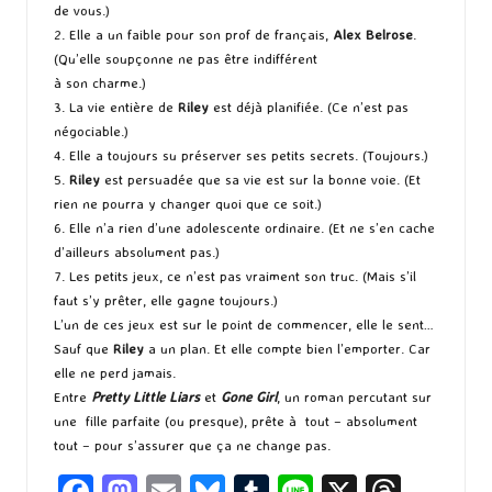
de vous.)
2. Elle a un faible pour son prof de français,
Alex Belrose
.
(Qu’elle soupçonne ne pas être indifférent
à son charme.)
3. La vie entière de
Riley
est déjà planifiée. (Ce n’est pas
négociable.)
4. Elle a toujours su préserver ses petits secrets. (Toujours.)
5.
Riley
est persuadée que sa vie est sur la bonne voie. (Et
rien ne pourra y changer quoi que ce soit.)
6. Elle n’a rien d’une adolescente ordinaire. (Et ne s’en cache
d’ailleurs absolument pas.)
7. Les petits jeux, ce n’est pas vraiment son truc. (Mais s’il
faut s’y prêter, elle gagne toujours.)
L’un de ces jeux est sur le point de commencer, elle le sent…
Sauf que
Riley
a un plan. Et elle compte bien l’emporter. Car
elle ne perd jamais.
Entre
Pretty Little Liars
et
Gone Girl
, un roman percutant sur
une fille parfaite (ou presque), prête à tout – absolument
tout – pour s’assurer que ça ne change pas.
Fa
M
E
Bl
T
Li
X
T