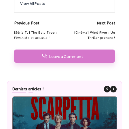
View All Posts
Post
Previous Post
Next Post
navigation
[Série Tv] The Bold Type :
[Cinéma] Wind River : Un
Féministe et actuelle !
Thriller prenant !
Leave a Comment
Derniers articles !