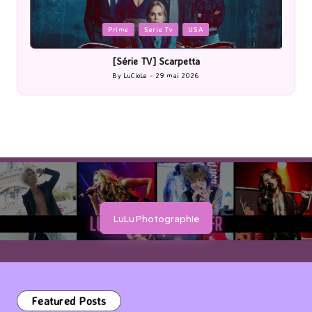
Posted
P
Prime
Serie Tv
USA
in
i
[Série TV] Scarpetta
By
LuCioLe
29 mai 2026
Posted
by
LuLu Photographie
Featured Posts