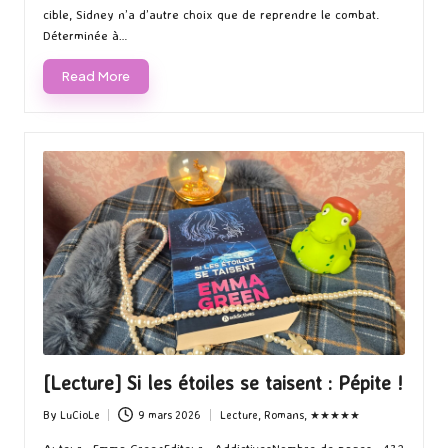
cauchemars refont surface. Quand sa fille devient la prochaine
cible, Sidney n’a d’autre choix que de reprendre le combat.
Déterminée à…
Read More
[Lecture] Si les étoiles se taisent : Pépite !
By
LuCioLe
9 mars 2026
Lecture
,
Romans
,
★★★★★
Posted
Posted