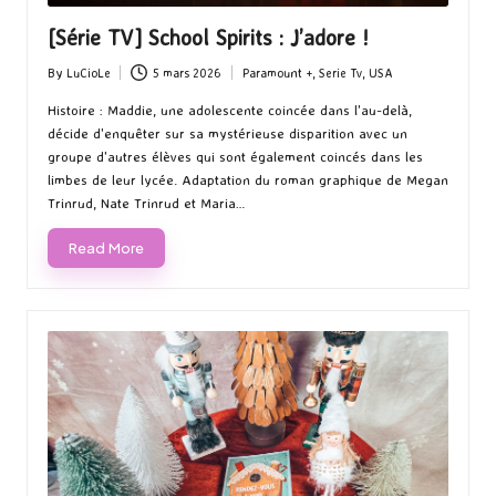
[Série TV] School Spirits : J’adore !
By
LuCioLe
5 mars 2026
Paramount +
,
Serie Tv
,
USA
Posted
Posted
by
in
Histoire : Maddie, une adolescente coincée dans l'au-delà,
décide d'enquêter sur sa mystérieuse disparition avec un
groupe d'autres élèves qui sont également coincés dans les
limbes de leur lycée. Adaptation du roman graphique de Megan
Trinrud, Nate Trinrud et Maria…
Read More