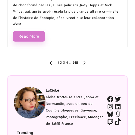
by
in
Histoire : ZOOTOPIE 2 permettra de retrouver le savoureux duo
de choc formé par les jeunes policiers Judy Hopps et Nick
Wilde, qui, après avoir résolu la plus grande affaire criminelle
de l'histoire de Zootopie, découvrent que leur collaboration
n'est…
Read More
Pagination
1
2
3
4
…
148
PREVIOUS
NEXT
PAGE
PAGE
des
publications
LuCioLe
Twitte
Globe-trotteuse entre Japon et
Faceboo
Normandie, avec un peu de
Instagra
Linked
Country Blogueuse, Gameuse,
Bluesky
Goodr
Photographe, Freelance, Manager
Twitch
TikTo
de JaME France