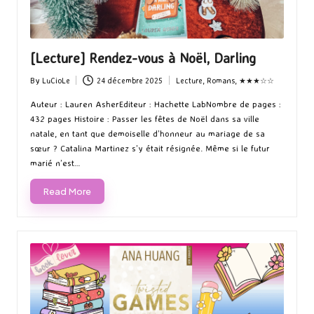
[Lecture] Rendez-vous à Noël, Darling
By
LuCioLe
24 décembre 2025
Lecture
,
Romans
,
★★★☆☆
Posted
Posted
by
in
Auteur : Lauren AsherEditeur : Hachette LabNombre de pages :
432 pages Histoire : Passer les fêtes de Noël dans sa ville
natale, en tant que demoiselle d’honneur au mariage de sa
sœur ? Catalina Martinez s’y était résignée. Même si le futur
marié n’est…
Read More