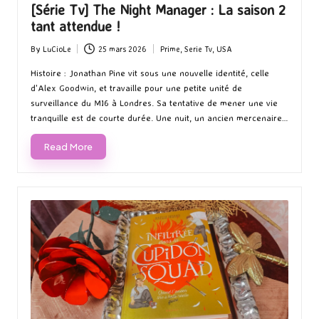
[Série Tv] The Night Manager : La saison 2
tant attendue !
By
LuCioLe
25 mars 2026
Prime
,
Serie Tv
,
USA
Posted
Posted
by
in
Histoire : Jonathan Pine vit sous une nouvelle identité, celle
d'Alex Goodwin, et travaille pour une petite unité de
surveillance du MI6 à Londres. Sa tentative de mener une vie
tranquille est de courte durée. Une nuit, un ancien mercenaire…
Read More