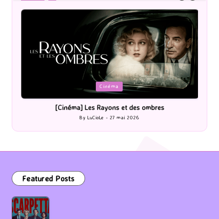
Derniers articles !
Posted
P
Cinéma
in
i
[Cinéma] Les Rayons et des ombres
[Le
By
LuCioLe
27 mai 2026
Posted
by
Featured Posts