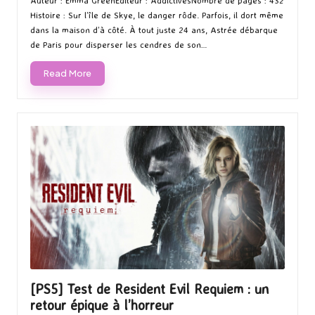
by
in
Auteur : Emma GreenEditeur : AddictivesNombre de pages : 432
Histoire : Sur l’île de Skye, le danger rôde. Parfois, il dort même
dans la maison d’à côté. À tout juste 24 ans, Astrée débarque
de Paris pour disperser les cendres de son…
Read More
[PS5] Test de Resident Evil Requiem : un