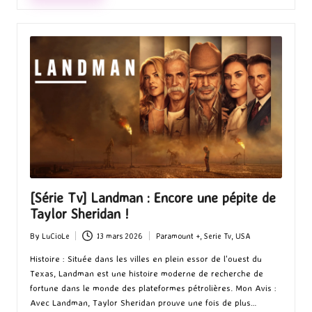
[Série Tv] Landman : Encore une pépite de
Taylor Sheridan !
By
LuCioLe
13 mars 2026
Paramount +
,
Serie Tv
,
USA
Posted
Posted
by
in
Histoire : Située dans les villes en plein essor de l'ouest du
Texas, Landman est une histoire moderne de recherche de
fortune dans le monde des plateformes pétrolières. Mon Avis :