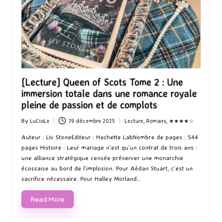
[Lecture] Queen of Scots Tome 2 : Une
immersion totale dans une romance royale
pleine de passion et de complots
By
LuCioLe
19 décembre 2025
Lecture
,
Romans
,
★★★★☆
Posted
Posted
by
in
Auteur : Liv StoneEditeur : Hachette LabNombre de pages : 544
pages Histoire : Leur mariage n’est qu’un contrat de trois ans :
une alliance stratégique censée préserver une monarchie
écossaise au bord de l’implosion. Pour Aédan Stuart, c’est un
sacrifice nécessaire. Pour Halley Morland…
Read More