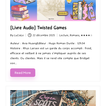
[Livre Audio] Twisted Games
By
LuCioLe
22 décembre 2025
Lecture
,
Romans
,
★★★★☆
Posted
Posted
by
in
Auteur : Ana HuangEditeur : Hugo Roman Durée : 12h34
Histoire : Rhys Larsen est un garde du corps accompli : froid,
efficace et veillant à ne jamais s'impliquer auprès de ses
clients. Ou clientes. Mais il se rend vite compte que Bridget
von…
Read More