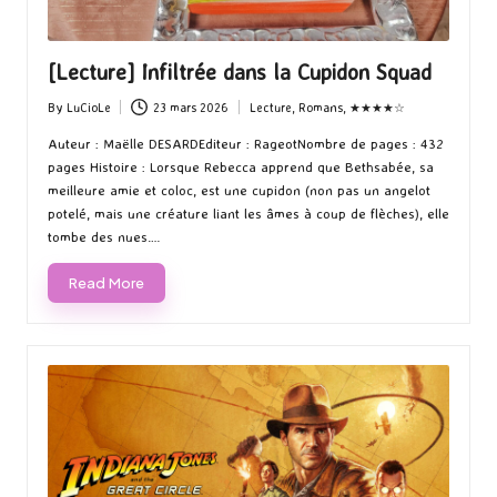
[Lecture] Infiltrée dans la Cupidon Squad
By
LuCioLe
23 mars 2026
Lecture
,
Romans
,
★★★★☆
Posted
Posted
by
in
Auteur : Maëlle DESARDEditeur : RageotNombre de pages : 432
pages Histoire : Lorsque Rebecca apprend que Bethsabée, sa
meilleure amie et coloc, est une cupidon (non pas un angelot
potelé, mais une créature liant les âmes à coup de flèches), elle
tombe des nues.…
Read More