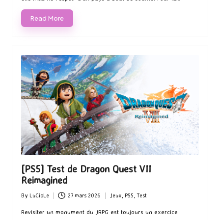
elle incarne l’espoir d’un pays à bout de souffle. Pour la…
Read More
[PS5] Test de Dragon Quest VII
Reimagined
By
LuCioLe
27 mars 2026
Jeux
,
PS5
,
Test
Posted
Posted
by
in