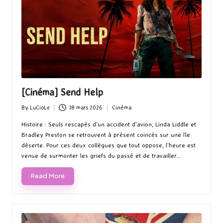
[Cinéma] Send Help
By
LuCioLe
18 mars 2026
Cinéma
Posted
Posted
by
in
Histoire : Seuls rescapés d'un accident d'avion, Linda Liddle et
Bradley Preston se retrouvent à présent coincés sur une île
déserte. Pour ces deux collègues que tout oppose, l’heure est
venue de surmonter les griefs du passé et de travailler…
Read More