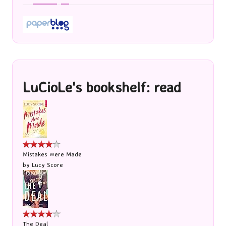
Paperblog
LuCioLe's bookshelf: read
Mistakes were Made
by
Lucy Score