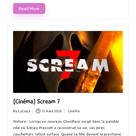
Avec Landman, Taylor Sheridan prouve une fois de plus…
Read More
[Cinéma] Scream 7
By
LuCioLe
11 mars 2026
Cinéma
Posted
Posted
by
in
Histoire : Lorsqu’un nouveau Ghostface surgit dans la paisible
ville où Sidney Prescott a reconstruit sa vie, ses pires