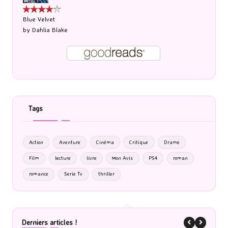
Blue Velvet
by
Dahlia Blake
Tags
Action
Aventure
Cinéma
Critique
Drame
Film
lecture
livre
Mon Avis
PS4
roman
romance
Serie Tv
thriller