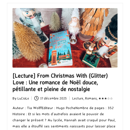
[Lecture] From Christmas With (Glitter)
Love : Une romance de Noël douce,
pétillante et pleine de nostalgie
By
LuCioLe
17 décembre 2025
Lecture
,
Romans
,
★★★☆☆
Posted
Posted
by
in
Auteur : Tia WolffEditeur : Hugo PocheNombre de pages : 352
Histoire : Et si les mots d’autrefois avaient le pouvoir de
changer le présent ? Au lycée, Hannah avait craqué pour Paul,