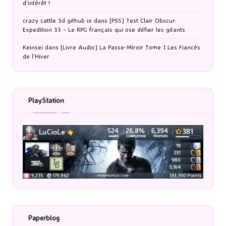
Van
dans
[Cinéma] Le Monde secret des Emojis : Un film dénué
d’intérêt !
crazy cattle 3d github io
dans
[PS5] Test Clair Obscur:
Expedition 33 – Le RPG français qui ose défier les géants
Keinsei
dans
[Livre Audio] La Passe-Miroir Tome 1 Les Fiancés
de l’Hiver
PlayStation