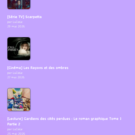
[Série TV] Scarpetta
par LuCioLe
29 mai 2026
[Cinéma] Les Rayons et des ombres
par LuCioLe
27 mai 2026
[Lecture] Gardiens des cités perdues : Le roman graphique Tome 1
Partie 2