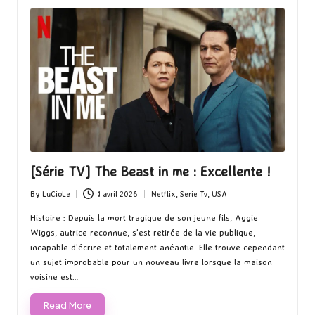
[Série TV] The Beast in me : Excellente !
By
LuCioLe
1 avril 2026
Netflix
,
Serie Tv
,
USA
Posted
Posted
by
in
Histoire : Depuis la mort tragique de son jeune fils, Aggie
Wiggs, autrice reconnue, s'est retirée de la vie publique,
incapable d'écrire et totalement anéantie. Elle trouve cependant
un sujet improbable pour un nouveau livre lorsque la maison
voisine est…