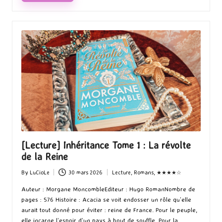
Read More
[Lecture] Inhéritance Tome 1 : La révolte
de la Reine
By
LuCioLe
30 mars 2026
Lecture
,
Romans
,
★★★★☆
Posted
Posted
by
in
Auteur : Morgane MoncombleEditeur : Hugo RomanNombre de
pages : 576 Histoire : Acacia se voit endosser un rôle qu’elle
aurait tout donné pour éviter : reine de France. Pour le peuple,