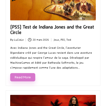
[PS5] Test de Indiana Jones and the Great
Circle
By
LuCioLe
20 mars 2026
Jeux
,
PS5
,
Test
Posted
Posted
by
in
Avec Indiana Jones and the Great Circle, l’aventurier
légendaire créé par George Lucas revient dans une aventure
vidéoludique qui respire l’amour de la saga. Développé par
MachineGames et édité par Bethesda Softworks, le jeu
s’impose rapidement comme l’une des adaptations…
Read More