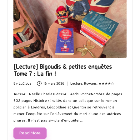
[Lecture] Bigoudis & petites enquêtes
Tome 7 : La fin !
By
LuCioLe
16 mars 2026
Lecture
,
Romans
,
★★★★☆
Posted
Posted
by
in
Auteur : Naëlle CharlesEditeur : Archi PocheNombre de pages :
502 pages Histoire : Invités dans un colloque sur le roman
policier à Londres, Léopoldine et Quentin se retrouvent à
mener l'enquête sur l'enlèvement du mari d'une des autrices
phares. Il n'est pas simple d'enquêter…
Read More