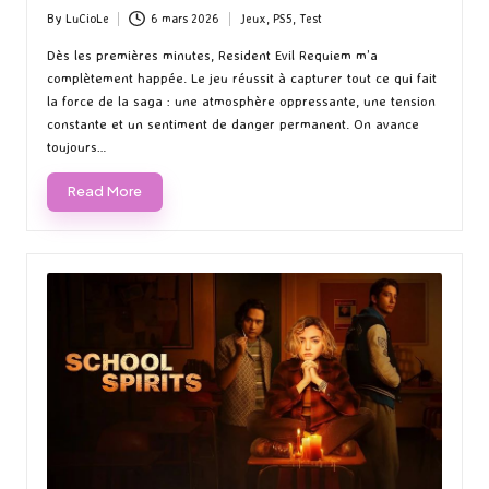
retour épique à l’horreur
By
LuCioLe
6 mars 2026
Jeux
,
PS5
,
Test
Posted
Posted
by
in
Dès les premières minutes, Resident Evil Requiem m’a
complètement happée. Le jeu réussit à capturer tout ce qui fait
la force de la saga : une atmosphère oppressante, une tension
constante et un sentiment de danger permanent. On avance
toujours…
Read More