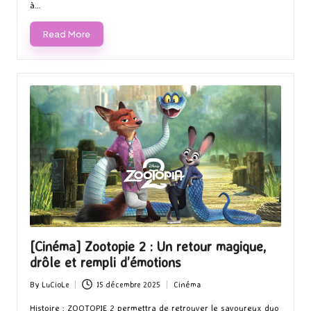
mais elle a étouffé ses sentiments naissants pour laisser place
à…
Read More
[Cinéma] Zootopie 2 : Un retour magique,
drôle et rempli d’émotions
By
LuCioLe
15 décembre 2025
Cinéma
Posted
Posted