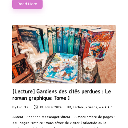
Read More
[Lecture] Gardiens des cités perdues : Le
roman graphique Tome 1
By
LuCioLe
19 janvier 2024
BD
,
Lecture
,
Romans
,
★★★★☆
Posted
Posted
by
in
Auteur : Shannon MessengerEditeur : LumenNombre de pages :
330 pages Histoire : Vous rêvez de visiter l'Atlantide ou la