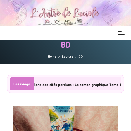
BD
Home
Lecture
BD
Breakings
es cités perdues : Le roman graphique Tome 1 Partie 2
[Série TV] T