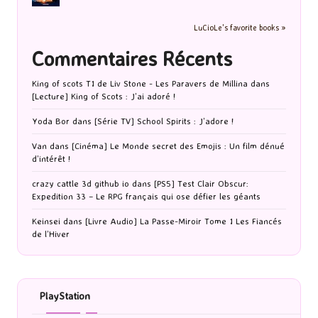
LuCioLe's favorite books »
Commentaires Récents
King of scots T1 de Liv Stone - Les Paravers de Millina
dans
[Lecture] King of Scots : J’ai adoré !
Yoda Bor
dans
[Série TV] School Spirits : J’adore !
Van
dans
[Cinéma] Le Monde secret des Emojis : Un film dénué
d’intérêt !
crazy cattle 3d github io
dans
[PS5] Test Clair Obscur:
Expedition 33 – Le RPG français qui ose défier les géants
Keinsei
dans
[Livre Audio] La Passe-Miroir Tome 1 Les Fiancés
de l’Hiver
PlayStation