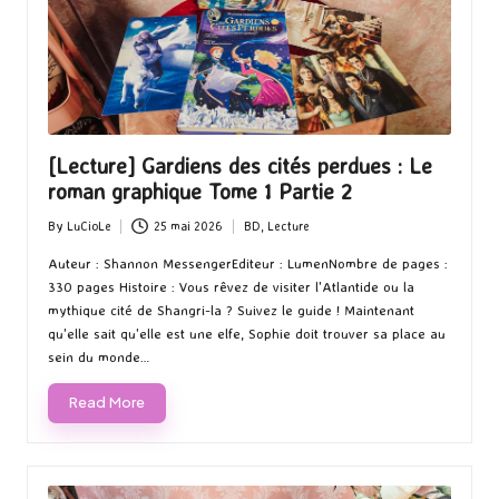
[Lecture] Gardiens des cités perdues : Le
roman graphique Tome 1 Partie 2
By
LuCioLe
25 mai 2026
BD
,
Lecture
Posted
Posted
by
in
Auteur : Shannon MessengerEditeur : LumenNombre de pages :
330 pages Histoire : Vous rêvez de visiter l'Atlantide ou la
mythique cité de Shangri-la ? Suivez le guide ! Maintenant
qu'elle sait qu'elle est une elfe, Sophie doit trouver sa place au
sein du monde…
Read More