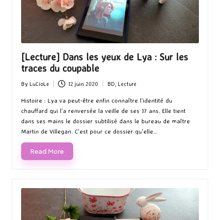
[Lecture] Dans les yeux de Lya : Sur les
traces du coupable
By
LuCioLe
12 juin 2020
BD
,
Lecture
Posted
Posted
by
in
Histoire : Lya va peut-être enfin connaître l'identité du
chauffard qui l'a renversée la veille de ses 17 ans. Elle tient
dans ses mains le dossier subtilisé dans le bureau de maître
Martin de Villegan. C'est pour ce dossier qu'elle…
Read More