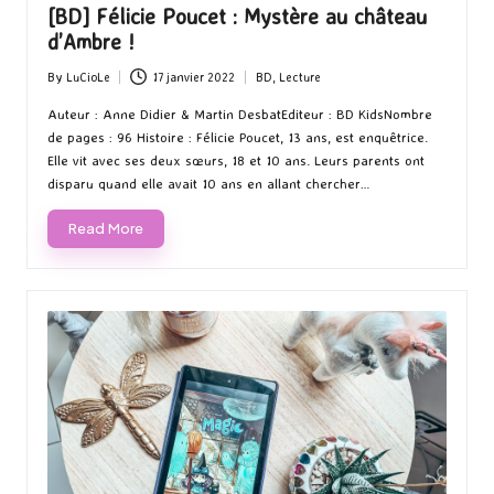
[BD] Félicie Poucet : Mystère au château
d’Ambre !
By
LuCioLe
17 janvier 2022
BD
,
Lecture
Posted
Posted
by
in
Auteur : Anne Didier & Martin DesbatEditeur : BD KidsNombre
de pages : 96 Histoire : Félicie Poucet, 13 ans, est enquêtrice.
Elle vit avec ses deux sœurs, 18 et 10 ans. Leurs parents ont
disparu quand elle avait 10 ans en allant chercher…
Read More