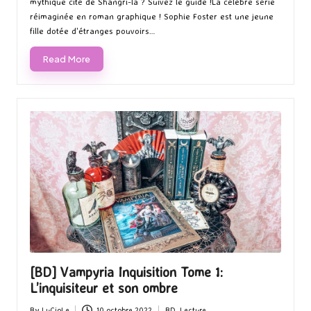
mythique cité de Shangri-la ? Suivez le guide !La célèbre série
réimaginée en roman graphique ! Sophie Foster est une jeune
fille dotée d'étranges pouvoirs…
Read More
[BD] Vampyria Inquisition Tome 1:
L’inquisiteur et son ombre
By
LuCioLe
10 octobre 2022
BD
,
Lecture