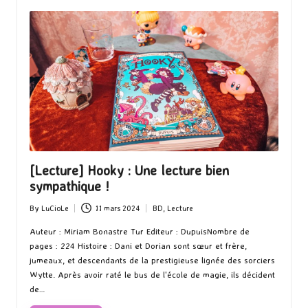
[Lecture] Hooky : Une lecture bien
sympathique !
By
LuCioLe
11 mars 2024
BD
,
Lecture
Posted
Posted
by
in
Auteur : Miriam Bonastre Tur Editeur : DupuisNombre de
pages : 224 Histoire : Dani et Dorian sont sœur et frère,
jumeaux, et descendants de la prestigieuse lignée des sorciers
Wytte. Après avoir raté le bus de l'école de magie, ils décident
de…