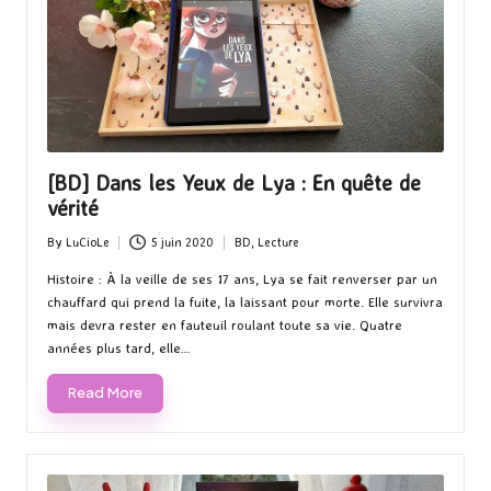
[BD] Dans les Yeux de Lya : En quête de
vérité
By
LuCioLe
5 juin 2020
BD
,
Lecture
Posted
Posted
by
in
Histoire : À la veille de ses 17 ans, Lya se fait renverser par un
chauffard qui prend la fuite, la laissant pour morte. Elle survivra
mais devra rester en fauteuil roulant toute sa vie. Quatre
années plus tard, elle…
Read More