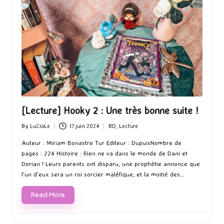
[Lecture] Hooky 2 : Une très bonne suite !
By
LuCioLe
17 juin 2024
BD
,
Lecture
Posted
Posted
by
in
Auteur : Miriam Bonastre Tur Editeur : DupuisNombre de
pages : 224 Histoire : Rien ne va dans le monde de Dani et
Dorian ! Leurs parents ont disparu, une prophétie annonce que
l'un d'eux sera un roi sorcier maléfique, et la moitié des…
Read More