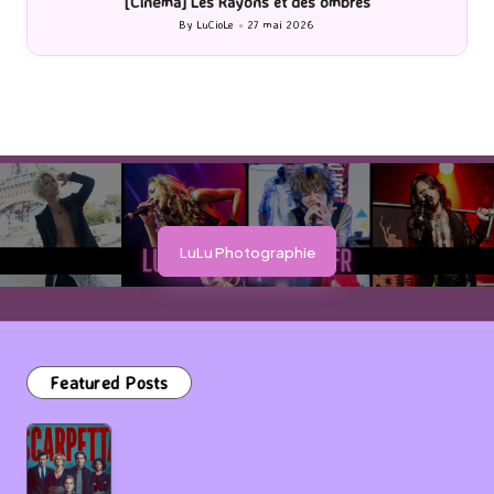
[Cinéma] Les Rayons et des ombres
[Le
By
LuCioLe
27 mai 2026
Posted
by
LuLu Photographie
Featured Posts