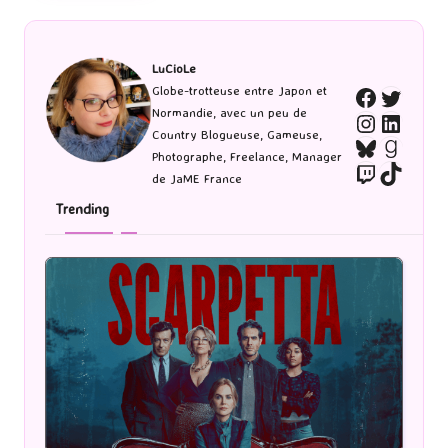
LuCioLe
Twitte
Globe-trotteuse entre Japon et
Faceboo
Normandie, avec un peu de
Instagra
Linked
Country Blogueuse, Gameuse,
Bluesky
Goodr
Photographe, Freelance, Manager
Twitch
TikTo
de JaME France
Trending