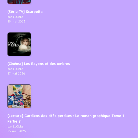
[Série TV] Scarpetta
par LuCioLe
29 mai 2026
[Cinéma] Les Rayons et des ombres
par LuCioLe
27 mai 2026
[Lecture] Gardiens des cités perdues : Le roman graphique Tome 1
Partie 2
par LuCioLe
25 mai 2026