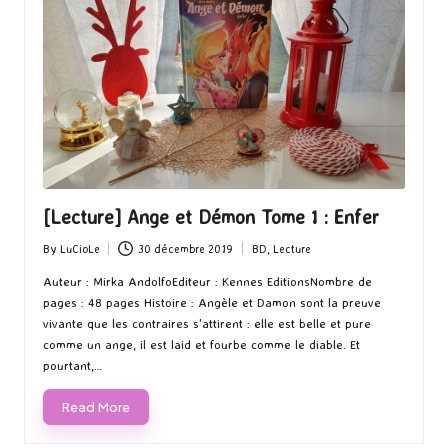
[Lecture] Ange et Démon Tome 1 : Enfer
By
LuCioLe
30 décembre 2019
BD
,
Lecture
Posted
Posted
by
in
Auteur : Mirka AndolfoEditeur : Kennes EditionsNombre de
pages : 48 pages Histoire : Angèle et Damon sont la preuve
vivante que les contraires s'attirent : elle est belle et pure
comme un ange, il est laid et fourbe comme le diable. Et
pourtant,…
Read More