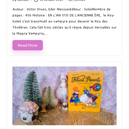
Posted
Posted
by
in
Auteur : Victor Dixen, Eder MessiasEditeur : SoleilNombre de
pages : 456 Histoire : EN L'AN 1715 DE L’ANCIENNE ÈRE, le Roy-
Soleil s'est transmuté en vampyre pour devenir le Roy des
Ténèbres. Cela fait trois siècles qu’il règne depuis Versailles sur
la Magna Vampyria,…
Read More