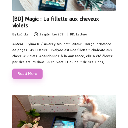
[BD] Magic : La fillette aux cheveux
violets
By
LuCioLe
3 septembre 2021
BD
,
Lecture
Posted
Posted
by
in
Auteur : Lylian K. / Audrey MolinattiEditeur : DargaudNombre
de pages : 49 Histoire : Evelÿne est une fillette turbulente aux
cheveux violets. Abandonnée à la naissance, elle a été élevée
par des sœurs dans un couvent. Et du haut de ses 7 ans,…
Read More