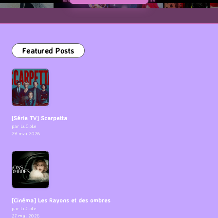
Featured Posts
[Série TV] Scarpetta
par LuCioLe
29 mai 2026
[Cinéma] Les Rayons et des ombres
par LuCioLe
27 mai 2026