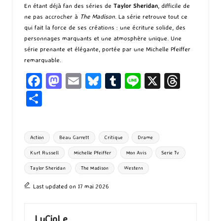
En étant déjà fan des séries de
Taylor Sheridan
, difficile de
ne pas accrocher à
The Madison
. La série retrouve tout ce
qui fait la force de ses créations : une écriture solide, des
personnages marquants et une atmosphère unique. Une
série prenante et élégante, portée par une Michelle Pfeiffer
remarquable.
Fa
M
E
Bl
T
Li
X
T
ce
as
m
u
u
n
hr
P
b
to
ai
es
m
e
ea
ar
o
d
l
ky
bl
ds
ta
Tags:
Action
Beau Garrett
Critique
Drame
o
o
r
g
Kurt Russell
Michelle Pfeiffer
Mon Avis
Serie Tv
k
n
er
Taylor Sheridan
The Madison
Western
Last updated on 17 mai 2026
LuCioLe