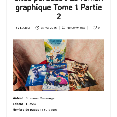
graphique Tome 1 Partie
2
By
LuCioLe
25 mai 2026
No Comments
0
Posted
by
Auteur
: Shannon Messenger
Editeur
: Lumen
Nombre de pages
: 330 pages