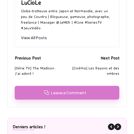
LuCioLe
Globe-trotteuse entre Japon et Normandie, avec un
peu de Country | Blogueuse, gameuse, photographe,
freelance | Manager @JaMEfr | #Cine #SeriesTV
#JeuxVidéo
View All Posts
Post
Previous Post
Next Post
navigation
[Série TV] The Madison :
[Cinéma] Les Rayons et des
J’ai adoré !
ombres
Leave a Comment
Derniers articles !