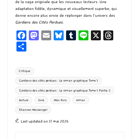
de la saga originale que les nouveaux lecteurs. Une
adaptation fidèle, dynamique et visuellement superbe, qui
donne encore plus envie de replonger dans l’univers des
Gardiens des Cités Perdues
.
Fa
M
E
Bl
T
Li
X
T
ce
as
m
u
u
n
hr
P
b
to
ai
es
m
e
ea
ar
o
d
l
ky
bl
ds
ta
Tags:
Critique
o
o
r
g
Gardiens des cités perdues : Le roman graphique Tome 1
k
n
er
Gardiens des cités perdues : Le roman graphique Tome 1 Partie 2
lecture
livre
Mon Avis
roman
Shannon Messenger
Last updated on 17 mai 2026