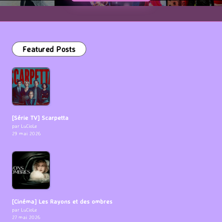
Featured Posts
[Série TV] Scarpetta
par LuCioLe
29 mai 2026
[Cinéma] Les Rayons et des ombres
par LuCioLe
27 mai 2026