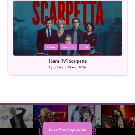
Posted
P
Prime
Serie Tv
USA
in
i
[Série TV] Scarpetta
By
LuCioLe
29 mai 2026
Posted
by
LuLu Photographie