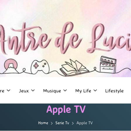
re
Jeux
Musique
My Life
Lifestyle
Apple TV
Home
Serie Tv
Apple TV