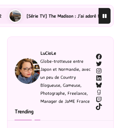
e TV] The Madison : J’ai adoré !
[Lecture] La femme d
LuCioLe
Facebook
Globe-trotteuse entre
Twitter
Japon et Normandie, avec
Instagram
LinkedIn
un peu de Country
Bluesky
Blogueuse, Gameuse,
Goodreads
Photographe, Freelance,
Twitch
Manager de JaME France
TikTok
Trending