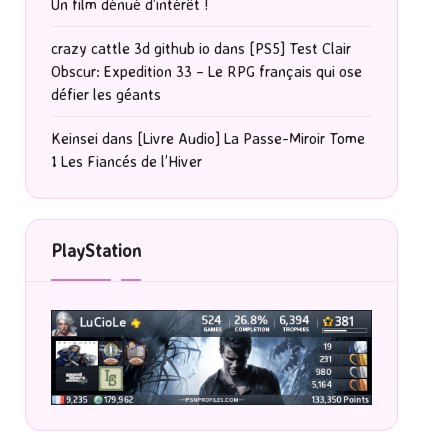
Un film dénué d’intérêt !
crazy cattle 3d github io
dans
[PS5] Test Clair
Obscur: Expedition 33 – Le RPG français qui ose
défier les géants
Keinsei
dans
[Livre Audio] La Passe-Miroir Tome
1 Les Fiancés de l’Hiver
PlayStation