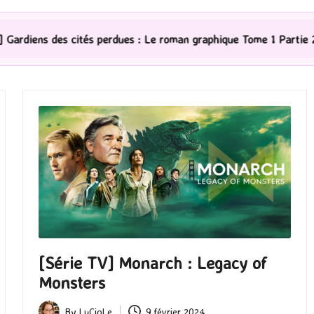
s perdues : Le roman graphique Tome 1 Partie 2
[Séri
[Série TV] Monarch : Legacy of
Monsters
By
LuCioLe
9 février 2024