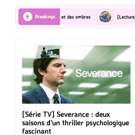
Breakings
es Rayons et des ombres
[Lecture] Gardiens des cité
[Série TV] Severance : deux
saisons d’un thriller psychologique
fascinant