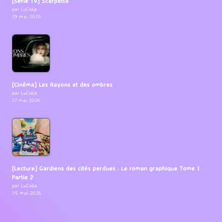
[Série TV] Scarpetta
par LuCioLe
29 mai 2026
[Cinéma] Les Rayons et des ombres
par LuCioLe
27 mai 2026
[Lecture] Gardiens des cités perdues : Le roman graphique Tome 1
Partie 2
par LuCioLe
25 mai 2026