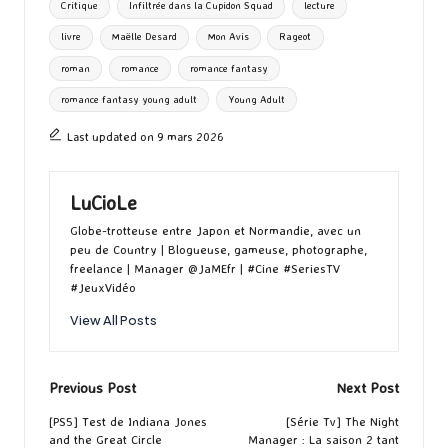
Critique
Infiltrée dans la Cupidon Squad
lecture
o
o
r
g
livre
Maëlle Desard
Mon Avis
Rageot
k
n
er
roman
romance
romance fantasy
romance fantasy young adult
Young Adult
Last updated on 9 mars 2026
LuCioLe
Globe-trotteuse entre Japon et Normandie, avec un
peu de Country | Blogueuse, gameuse, photographe,
freelance | Manager @JaMEfr | #Cine #SeriesTV
#JeuxVidéo
View All Posts
Post
Previous Post
Next Post
navigation
[PS5] Test de Indiana Jones
[Série Tv] The Night
and the Great Circle
Manager : La saison 2 tant