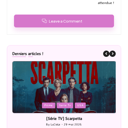
attendue !
Leave a Comment
Derniers articles !
Posted
P
Prime
Serie Tv
USA
in
i
[Série TV] Scarpetta
By
LuCioLe
29 mai 2026
Posted