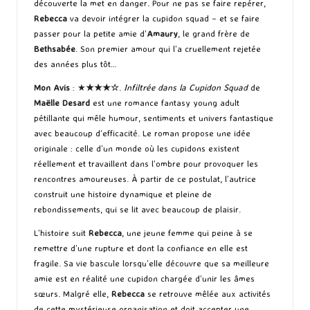
découverte la met en danger. Pour ne pas se faire repérer,
Rebecca
va devoir intégrer la cupidon squad – et se faire
passer pour la petite amie d’
Amaury
, le grand frère de
Bethsabée
. Son premier amour qui l’a cruellement rejetée
des années plus tôt…
Mon Avis
: ★
★★
★
☆
.
Infiltrée dans la Cupidon Squad
de
Maëlle Desard
est une romance fantasy young adult
pétillante qui mêle humour, sentiments et univers fantastique
avec beaucoup d’efficacité. Le roman propose une idée
originale : celle d’un monde où les cupidons existent
réellement et travaillent dans l’ombre pour provoquer les
rencontres amoureuses. À partir de ce postulat, l’autrice
construit une histoire dynamique et pleine de
rebondissements, qui se lit avec beaucoup de plaisir.
L’histoire suit
Rebecca
, une jeune femme qui peine à se
remettre d’une rupture et dont la confiance en elle est
fragile. Sa vie bascule lorsqu’elle découvre que sa meilleure
amie est en réalité une cupidon chargée d’unir les âmes
sœurs. Malgré elle,
Rebecca
se retrouve mêlée aux activités
de cette mystérieuse organisation et doit accepter une