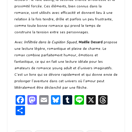
proximité forcée. Ces éléments, bien connus dans la
romance, sont utilisés avec efficacité et donnent lieu à une
relation à la fois tendre, drôle et parfois un peu frustrante,
comme toute bonne romance qui prend le temps de
construire la tension entre ses personnages.
Avec
Infiltrée dans la Cupidon Squad
,
Maëlle Desard
propose
une lecture légère, romantique et pleine de charme. Le
roman combine parfaitement humour, émotions et
fantastique, ce qui en fait une lecture idéale pour les
amateurs de romance young adult et d’univers imaginatifs.
C’est un livre qui se dévore rapidement et qui donne envie de
prolonger l’aventure dans cet univers où l’amour peut
littéralement être déclenché par une flèche.
Fa
M
E
Bl
T
Li
X
T
ce
as
m
u
u
n
hr
P
b
to
ai
es
m
e
ea
ar
o
d
l
ky
bl
ds
ta
Tags: