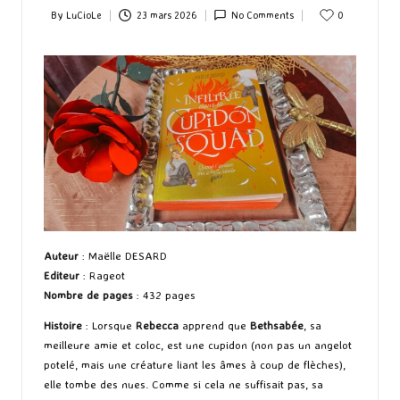
By
LuCioLe
23 mars 2026
No Comments
0
Posted
by
Auteur
: Maëlle DESARD
Editeur
: Rageot
Nombre de pages
: 432 pages
Histoire
: Lorsque
Rebecca
apprend que
Bethsabée
, sa
meilleure amie et coloc, est une cupidon (non pas un angelot
potelé, mais une créature liant les âmes à coup de flèches),
elle tombe des nues. Comme si cela ne suffisait pas, sa