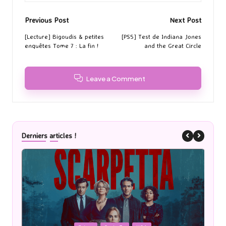
Post
Previous Post
Next Post
navigation
[Lecture] Bigoudis & petites
[PS5] Test de Indiana Jones
enquêtes Tome 7 : La fin !
and the Great Circle
Leave a Comment
Derniers articles !