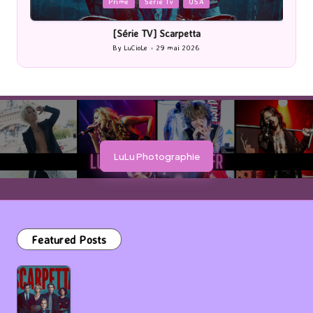
Posted
P
Prime
Serie Tv
USA
in
i
[Série TV] Scarpetta
By
LuCioLe
29 mai 2026
Posted
by
LuLu Photographie
Featured Posts