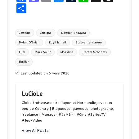
ce
as
m
u
u
n
hr
P
b
to
ai
es
m
e
ea
ar
o
d
l
ky
bl
ds
ta
Tags:
Comédie
Critique
Damian Shannon
o
o
r
g
Dylan O'Brien
Edyll Ismail
Epouvante-Horreur
k
n
er
Film
Mark Swift
Mon Avis
Rachel McAdams
thriller
Last updated on 6 mars 2026
LuCioLe
Globe-trotteuse entre Japon et Normandie, avec un
peu de Country | Blogueuse, gameuse, photographe,
freelance | Manager @JaMEfr | #Cine #SeriesTV
#JeuxVidéo
View All Posts