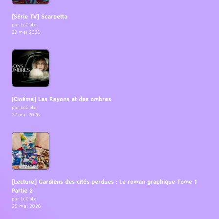
[Série TV] Scarpetta
par LuCioLe
29 mai 2026
[Cinéma] Les Rayons et des ombres
par LuCioLe
27 mai 2026
[Lecture] Gardiens des cités perdues : Le roman graphique Tome 1
Partie 2
par LuCioLe
25 mai 2026