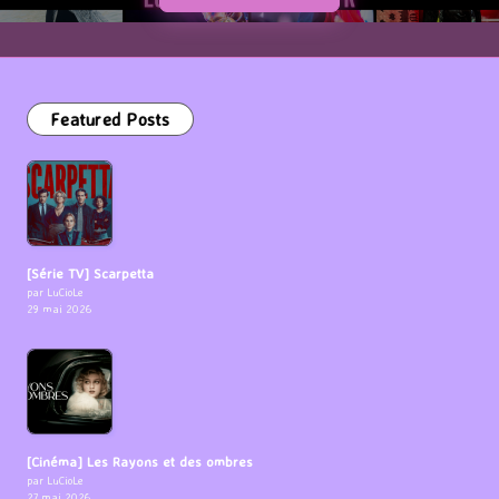
Featured Posts
[Série TV] Scarpetta
par LuCioLe
29 mai 2026
[Cinéma] Les Rayons et des ombres
par LuCioLe
27 mai 2026