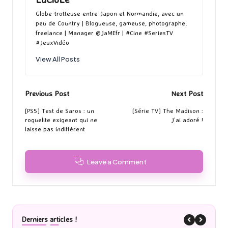
Globe-trotteuse entre Japon et Normandie, avec un
peu de Country | Blogueuse, gameuse, photographe,
freelance | Manager @JaMEfr | #Cine #SeriesTV
#JeuxVidéo
View All Posts
Post
Previous Post
Next Post
navigation
[PS5] Test de Saros : un
[Série TV] The Madison :
roguelite exigeant qui ne
J’ai adoré !
laisse pas indifférent
Leave a Comment
Derniers articles !