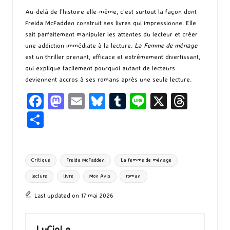
Au-delà de l’histoire elle-même, c’est surtout la façon dont
Freida McFadden construit ses livres qui impressionne. Elle
sait parfaitement manipuler les attentes du lecteur et créer
une addiction immédiate à la lecture.
La Femme de ménage
est un thriller prenant, efficace et extrêmement divertissant,
qui explique facilement pourquoi autant de lecteurs
deviennent accros à ses romans après une seule lecture.
Fa
M
E
Bl
T
Li
X
T
ce
as
m
u
u
n
hr
P
b
to
ai
es
m
e
ea
ar
o
d
l
ky
bl
ds
ta
Tags:
Critique
Freida McFadden
La femme de ménage
o
o
r
g
lecture
livre
Mon Avis
roman
k
n
er
Last updated on 17 mai 2026
LuCioLe