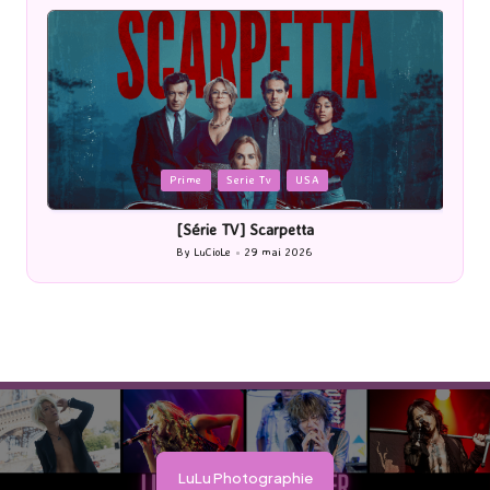
Posted
P
Prime
Serie Tv
USA
in
i
[Série TV] Scarpetta
By
LuCioLe
29 mai 2026
Posted
by
LuLu Photographie