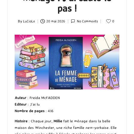
pas !
By
LuCioLe
20 mai 2026
No Comments
0
Posted
by
Auteur
: Freida McFADDEN
Editeur
: J’ai lu
Nombre de pages
: 416
Histoire
: Chaque jour,
Millie
fait le ménage dans la belle
maison des Winchester, une riche famille new-yorkaise. Elle