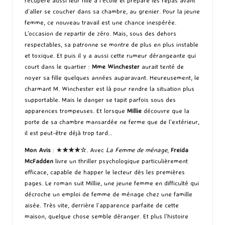
récupère aussi leur fille à l’école et prépare les repas avant
d’aller se coucher dans sa chambre, au grenier. Pour la jeune
femme, ce nouveau travail est une chance inespérée.
L’occasion de repartir de zéro. Mais, sous des dehors
respectables, sa patronne se montre de plus en plus instable
et toxique. Et puis il y a aussi cette rumeur dérangeante qui
court dans le quartier :
Mme Winchester
aurait tenté de
noyer sa fille quelques années auparavant. Heureusement, le
charmant M. Winchester est là pour rendre la situation plus
supportable. Mais le danger se tapit parfois sous des
apparences trompeuses. Et lorsque
Millie
découvre que la
porte de sa chambre mansardée ne ferme que de l’extérieur,
il est peut-être déjà trop tard…
Mon Avis
: ★
★★
★
☆
. Avec
La Femme de ménage
,
Freida
McFadden
livre un thriller psychologique particulièrement
efficace, capable de happer le lecteur dès les premières
pages. Le roman suit Millie, une jeune femme en difficulté qui
décroche un emploi de femme de ménage chez une famille
aisée. Très vite, derrière l’apparence parfaite de cette
maison, quelque chose semble déranger. Et plus l’histoire