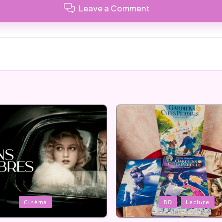
Leave a Comment
Posted
BD
Lecture
Serie Tv
USA
in