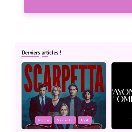
Derniers articles !
Posted
Posted
Cinéma
in
in