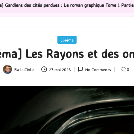
 : Le roman graphique Tome 1 Partie 2
[Série TV] The
Posted
Cinéma
in
éma] Les Rayons et des o
0
By
LuCioLe
27 mai 2026
No Comments
Posted
by