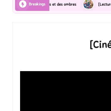
Breakings
s et des ombres
[Lecture] Gardiens des cités perdues
[Cin