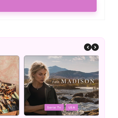
Posted
Poste
Romans
in
in