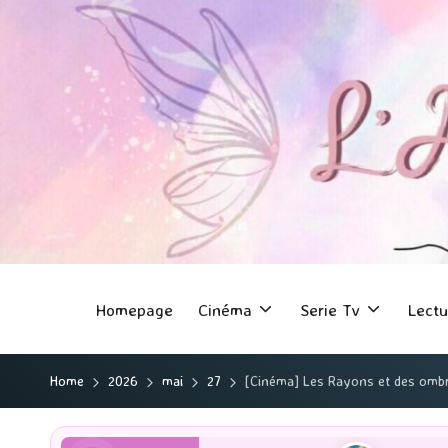
Homepage
Cinéma
Serie Tv
Lectu
Home
2026
mai
27
[Cinéma] Les Rayons et des omb