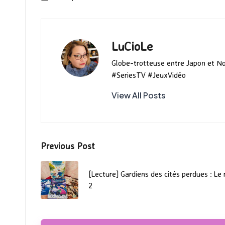
k
n
LuCioLe
Globe-trotteuse entre Japon et N
#SeriesTV #JeuxVidéo
View All Posts
Post
Previous Post
navigation
[Lecture] Gardiens des cités perdues : Le
2