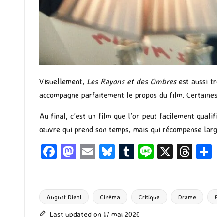
Visuellement,
Les Rayons et des Ombres
est aussi tr
accompagne parfaitement le propos du film. Certaine
Au final, c’est un film que l’on peut facilement qualif
œuvre qui prend son temps, mais qui récompense large
Fa
M
E
Bl
T
Li
X
T
ce
as
m
u
u
n
hr
b
to
ai
es
m
e
ea
o
d
l
ky
bl
ds
August Diehl
Cinéma
Critique
Drame
Tags:
o
o
r
Last updated on 17 mai 2026