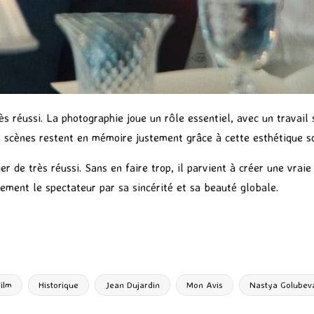
ès réussi. La photographie joue un rôle essentiel, avec un travail 
s scènes restent en mémoire justement grâce à cette esthétique s
ier de très réussi. Sans en faire trop, il parvient à créer une vra
ment le spectateur par sa sincérité et sa beauté globale.
P
ar
ta
g
Film
Historique
Jean Dujardin
Mon Avis
Nastya Golubev
er