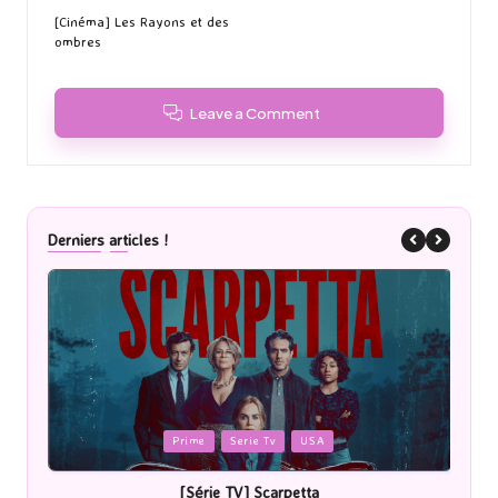
navigation
[Cinéma] Les Rayons et des
ombres
Leave a Comment
Derniers articles !
Posted
P
Prime
Serie Tv
USA
in
i
[Série TV] Scarpetta