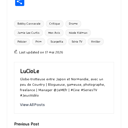
ce
as
m
u
u
n
hr
P
b
to
ai
es
m
e
ea
ar
o
d
l
ky
bl
ds
ta
Tags:
Bobby Cannavale
Critique
Drame
o
o
r
g
Jamie Lee Curtis
Mon Avis
Nicole Kidman
k
n
er
Policier
Prim
Scarpetta
Série TV
thriller
Last updated on 17 mai 2026
LuCioLe
Globe-trotteuse entre Japon et Normandie, avec un
peu de Country | Blogueuse, gameuse, photographe,
freelance | Manager @JaMEfr | #Cine #SeriesTV
#JeuxVidéo
View All Posts
Post
Previous Post