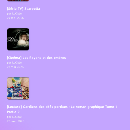
[Série TV] Scarpetta
par LuCioLe
29 mai 2026
[Cinéma] Les Rayons et des ombres
par LuCioLe
27 mai 2026
[Lecture] Gardiens des cités perdues : Le roman graphique Tome 1
Partie 2
par LuCioLe
25 mai 2026