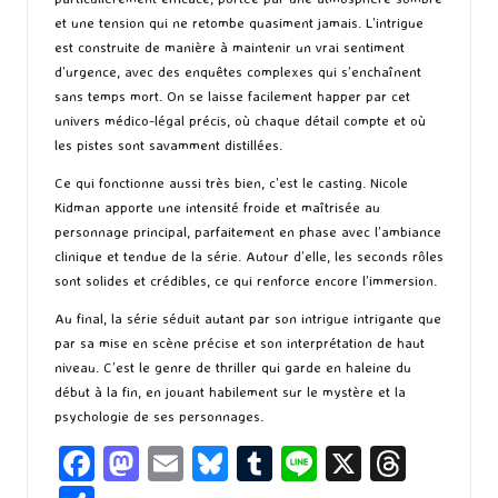
et une tension qui ne retombe quasiment jamais. L’intrigue
est construite de manière à maintenir un vrai sentiment
d’urgence, avec des enquêtes complexes qui s’enchaînent
sans temps mort. On se laisse facilement happer par cet
univers médico-légal précis, où chaque détail compte et où
les pistes sont savamment distillées.
Ce qui fonctionne aussi très bien, c’est le casting. Nicole
Kidman apporte une intensité froide et maîtrisée au
personnage principal, parfaitement en phase avec l’ambiance
clinique et tendue de la série. Autour d’elle, les seconds rôles
sont solides et crédibles, ce qui renforce encore l’immersion.
Au final, la série séduit autant par son intrigue intrigante que
par sa mise en scène précise et son interprétation de haut
niveau. C’est le genre de thriller qui garde en haleine du
début à la fin, en jouant habilement sur le mystère et la
psychologie de ses personnages.
Fa
M
E
Bl
T
Li
X
T