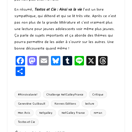
En résumé,
Textos et Cie : Ainsi va la vie !
est un livre
sympathique, qui détend et qui se lit très vite. Après ce n’est
pas non plus de la grande littérature et c’est vraiment plus
une lecture pour jeunes adolescents voir même plus jeunes.
Ça parle de sujets importants et ça aborde des thèmes qui
pourra permettre de les aider à s’ouvrir sur les autres. Une
bonne découverte quand même !
Fa
M
E
Bl
T
Li
X
T
ce
as
m
u
u
n
hr
P
b
to
ai
es
m
e
ea
ar
o
d
l
ky
bl
ds
ta
Tags:
#Ainsivalavie!
Challenge NetGalleyFrance
Critique
o
o
r
g
Geneviève Guilbault
Kennes Editions
lecture
k
n
er
Mon Avis
Netgalley
NetGalley France
roman
Textos et Cie