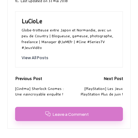
Last updated on 31 mai 2018
LuCioLe
Globe-trotteuse entre Japon et Normandie, avec un
peu de Country | Blogueuse, gameuse, photographe,
freelance | Manager @JaMEfr | #Cine #SeriesTV
#JeuxVidéo
View All Posts
Post
Previous Post
Next Post
navigation
[Cinéma] Sherlock Gnomes :
[PlayStation] Les Jeux
Une naincroyable enquête !
PlayStation Plus de juin !
Leave a Comment