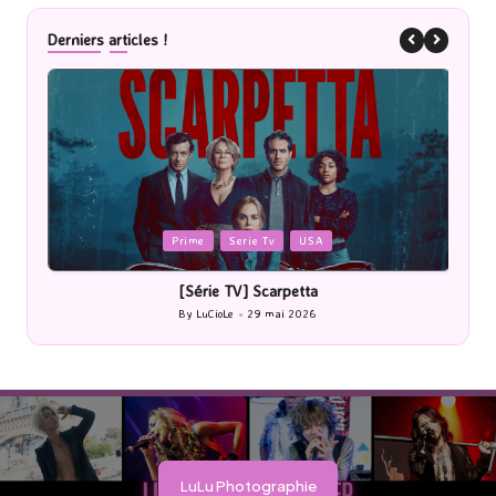
Derniers articles !
Posted
P
Prime
Serie Tv
USA
in
i
[Série TV] Scarpetta
By
LuCioLe
29 mai 2026
Posted
by
LuLu Photographie