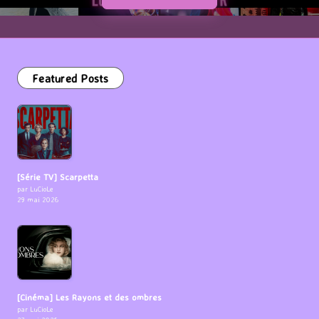
Featured Posts
[Série TV] Scarpetta
par LuCioLe
29 mai 2026
[Cinéma] Les Rayons et des ombres
par LuCioLe