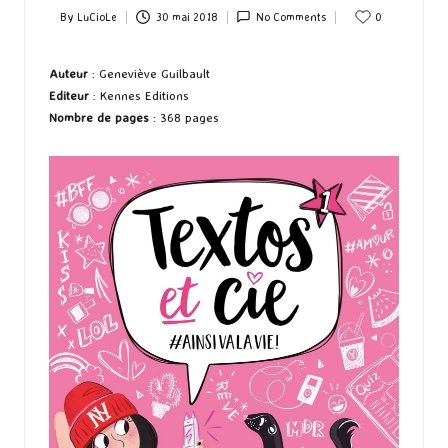
By
LuCioLe
30 mai 2018
No Comments
0
Posted
by
Auteur
: Geneviève Guilbault
Editeur
: Kennes Editions
Nombre de pages
: 368 pages