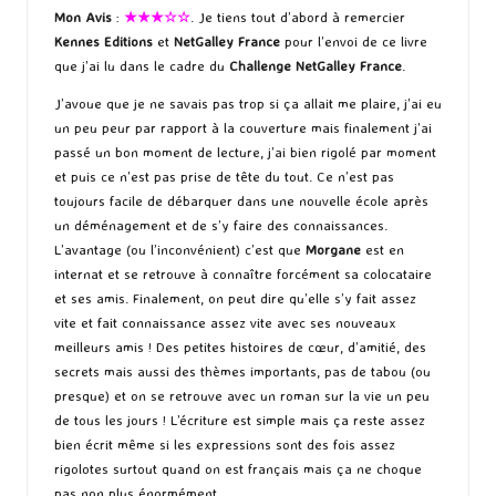
Mon Avis
:
★★★☆☆
. Je tiens tout d’abord à remercier
Kennes Editions
et
NetGalley France
pour l’envoi de ce livre
que j’ai lu dans le cadre du
Challenge NetGalley France
.
J’avoue que je ne savais pas trop si ça allait me plaire, j’ai eu
un peu peur par rapport à la couverture mais finalement j’ai
passé un bon moment de lecture, j’ai bien rigolé par moment
et puis ce n’est pas prise de tête du tout. Ce n’est pas
toujours facile de débarquer dans une nouvelle école après
un déménagement et de s’y faire des connaissances.
L’avantage (ou l’inconvénient) c’est que
Morgane
est en
internat et se retrouve à connaître forcément sa colocataire
et ses amis. Finalement, on peut dire qu’elle s’y fait assez
vite et fait connaissance assez vite avec ses nouveaux
meilleurs amis ! Des petites histoires de cœur, d’amitié, des
secrets mais aussi des thèmes importants, pas de tabou (ou
presque) et on se retrouve avec un roman sur la vie un peu
de tous les jours ! L’écriture est simple mais ça reste assez
bien écrit même si les expressions sont des fois assez
rigolotes surtout quand on est français mais ça ne choque
pas non plus énormément.