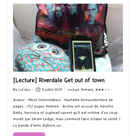
[Lecture] Riverdale Get out of town
By
LuCioLe
9 juillet 2019
Lecture
,
Romans
,
★★★☆☆
Posted
Posted
by
in
Auteur : Micol OstowEditeur : Hachette RomansNombre de
pages : 252 pages Histoire : Archie est accusé de meurtre.
Betty, Veronica et Jughead savent qu'il est victime d'un coup
monté par Hiram Lodge, mais comment faire éclater la vérité ?
La bande d'amis élabore un…