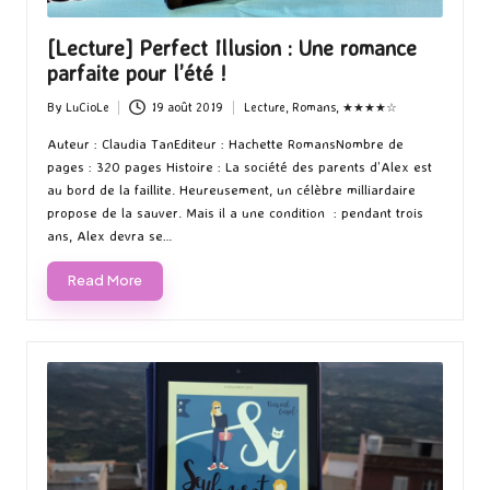
[Lecture] Perfect Illusion : Une romance
parfaite pour l’été !
By
LuCioLe
19 août 2019
Lecture
,
Romans
,
★★★★☆
Posted
Posted
by
in
Auteur : Claudia TanEditeur : Hachette RomansNombre de
pages : 320 pages Histoire : La société des parents d’Alex est
au bord de la faillite. Heureusement, un célèbre milliardaire
propose de la sauver. Mais il a une condition : pendant trois
ans, Alex devra se…
Read More