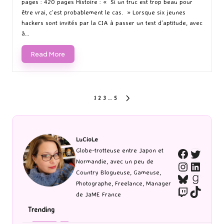
pages : 420 pages Histoire : « Si un truc est trop beau pour
être vrai, c’est probablement le cas. » Lorsque six jeunes
hackers sont invités par la CIA à passer un test d’aptitude, avec
à…
Read More
Pagination
1
2
3
…
5
NEXT
PAGE
des
publications
LuCioLe
Twitte
Globe-trotteuse entre Japon et
Faceboo
Normandie, avec un peu de
Instagra
Linked
Country Blogueuse, Gameuse,
Bluesky
Goodr
Photographe, Freelance, Manager
Twitch
TikTo
de JaME France
Trending