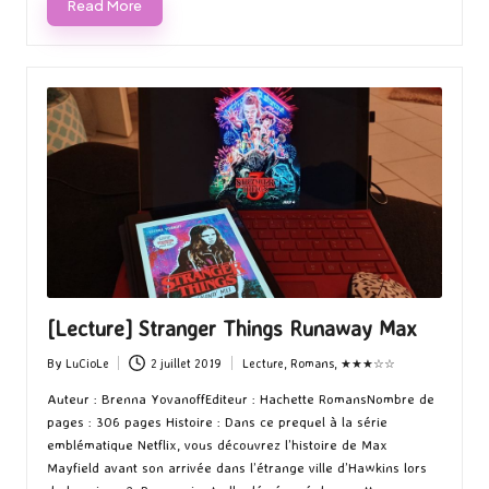
Read More
[Lecture] Stranger Things Runaway Max
By
LuCioLe
2 juillet 2019
Lecture
,
Romans
,
★★★☆☆
Posted
Posted
by
in
Auteur : Brenna YovanoffEditeur : Hachette RomansNombre de
pages : 306 pages Histoire : Dans ce prequel à la série
emblématique Netflix, vous découvrez l’histoire de Max
Mayfield avant son arrivée dans l’étrange ville d’Hawkins lors