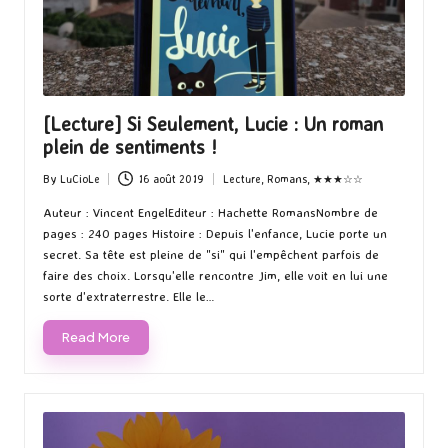
[Lecture] Si Seulement, Lucie : Un roman
plein de sentiments !
By
LuCioLe
16 août 2019
Lecture
,
Romans
,
★★★☆☆
Posted
Posted
by
in
Auteur : Vincent EngelEditeur : Hachette RomansNombre de
pages : 240 pages Histoire : Depuis l'enfance, Lucie porte un
secret. Sa tête est pleine de "si" qui l'empêchent parfois de
faire des choix. Lorsqu'elle rencontre Jim, elle voit en lui une
sorte d'extraterrestre. Elle le…
Read More