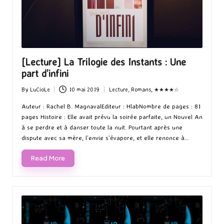
[Lecture] La Trilogie des Instants : Une
part d’infini
By
LuCioLe
10 mai 2019
Lecture
,
Romans
,
★★★★☆
Posted
Posted
by
in
Auteur : Rachel B. MagnavalEditeur : HlabNombre de pages : 81
pages Histoire : Elle avait prévu la soirée parfaite, un Nouvel An
à se perdre et à danser toute la nuit. Pourtant après une
dispute avec sa mère, l’envie s’évapore, et elle renonce à…
Read More