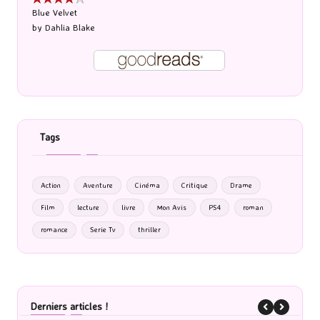
Blue Velvet
by
Dahlia Blake
Tags
Action
Aventure
Cinéma
Critique
Drame
Film
lecture
livre
Mon Avis
PS4
roman
romance
Serie Tv
thriller
Derniers articles !