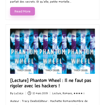
parfait des secrets. Et qu’elle, petite mortelle…
Read More
[Lecture] Phantom Wheel : Il ne faut pas
rigoler avec les hackers !
By
LuCioLe
12 mars 2019
Lecture
,
Romans
,
★★★★☆
Posted
Posted
by
in
Auteur : Tracy DeebsEditeur : Hachette RomansNombre de