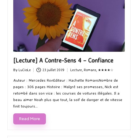
[Lecture] A Contre-Sens 4 – Confiance
By
LuCioLe
23 juillet 2019
Lecture
,
Romans
,
★★★★☆
Posted
Posted
by
in
Auteur : Mercedes RonEditeur : Hachette RomansNombre de
pages : 306 pages Histoire : Malgré ses promesses, Nick est
retombé dans son vice : les courses de voitures illégales. Il a
beau aimer Noah plus que tout, la soif de danger et de vitesse
finit toujours…
Read More