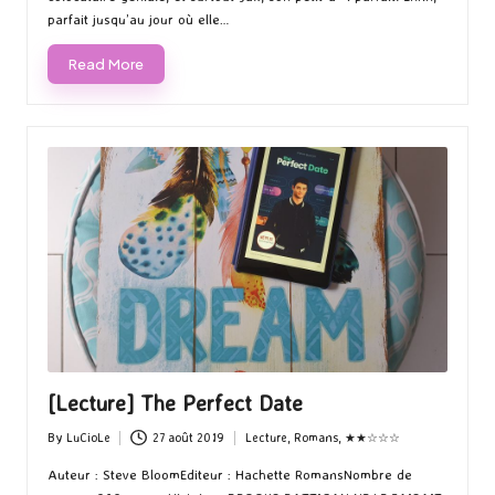
parfait jusqu’au jour où elle…
Read More
[Lecture] The Perfect Date
By
LuCioLe
27 août 2019
Lecture
,
Romans
,
★★☆☆☆
Posted
Posted
by
in
Auteur : Steve BloomEditeur : Hachette RomansNombre de