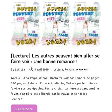
[Lecture] Les autres peuvent bien aller se
faire voir : Une bonne romance !
By
LuCioLe
1 avril 2019
Lecture
,
Romans
,
★★★★☆
Posted
Posted
by
in
Auteur : Ana PaigeEditeur : Hachette RomansNombre de pages :
320 pages Histoire : Encore étudiante, Melissa porte toute sa
famille sur ses épaules. Pas le choix : sa mère a abandonné le
foyer, son père est débordé par le travail et son frère
Leonard…
Read More