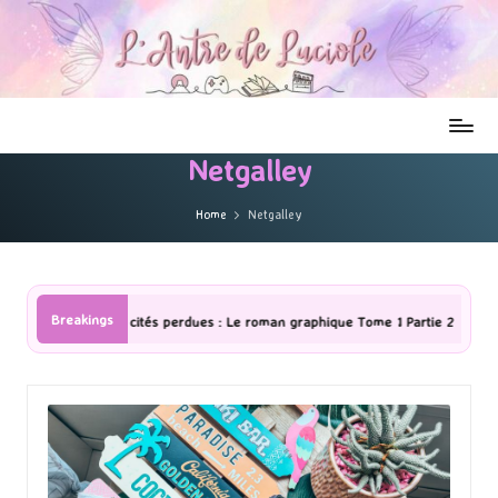
Netgalley
Home
Netgalley
Breakings
 graphique Tome 1 Partie 2
[Série TV] The Madison : J’ai adoré !