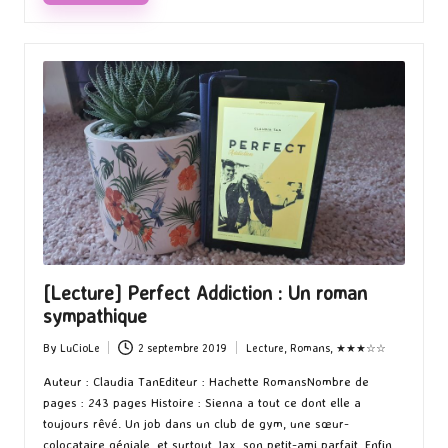
[Lecture] Perfect Addiction : Un roman
sympathique
By
LuCioLe
2 septembre 2019
Lecture
,
Romans
,
★★★☆☆
Posted
Posted
by
in
Auteur : Claudia TanEditeur : Hachette RomansNombre de
pages : 243 pages Histoire : Sienna a tout ce dont elle a
toujours rêvé. Un job dans un club de gym, une sœur-
colocataire géniale, et surtout Jax, son petit-ami parfait. Enfin,