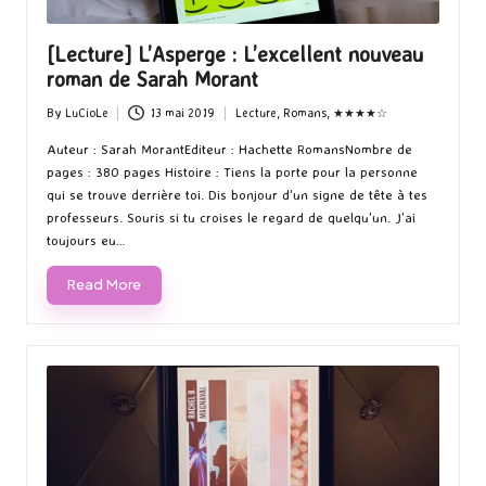
[Lecture] L’Asperge : L’excellent nouveau
roman de Sarah Morant
By
LuCioLe
13 mai 2019
Lecture
,
Romans
,
★★★★☆
Posted
Posted
by
in
Auteur : Sarah MorantEditeur : Hachette RomansNombre de
pages : 380 pages Histoire : Tiens la porte pour la personne
qui se trouve derrière toi. Dis bonjour d'un signe de tête à tes
professeurs. Souris si tu croises le regard de quelqu'un. J'ai
toujours eu…
Read More