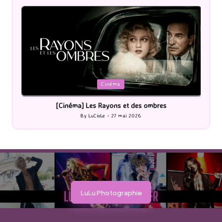
Posted
P
Cinéma
in
i
[Cinéma] Les Rayons et des ombres
[Le
By
LuCioLe
27 mai 2026
Posted
by
LuLu Photographie