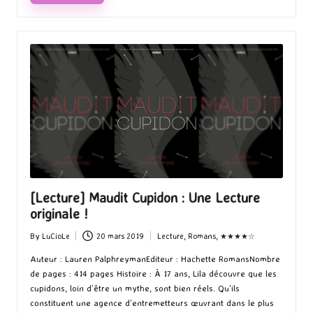
[Lecture] Maudit Cupidon : Une Lecture
originale !
By
LuCioLe
20 mars 2019
Lecture
,
Romans
,
★★★★☆
Posted
Posted
by
in
Auteur : Lauren PalphreymanEditeur : Hachette RomansNombre
de pages : 414 pages Histoire : À 17 ans, Lila découvre que les
cupidons, loin d’être un mythe, sont bien réels. Qu’ils
constituent une agence d’entremetteurs œuvrant dans le plus