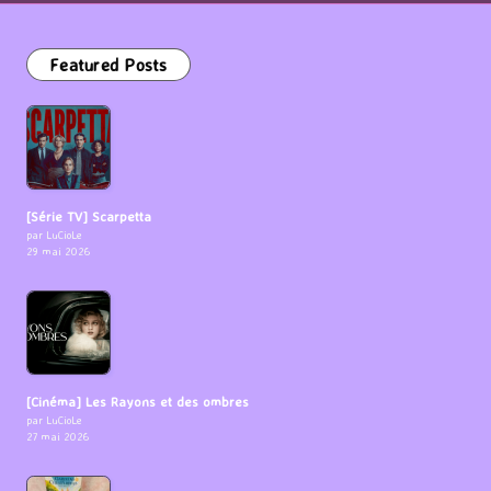
Featured Posts
[Série TV] Scarpetta
par LuCioLe
29 mai 2026
[Cinéma] Les Rayons et des ombres
par LuCioLe
27 mai 2026