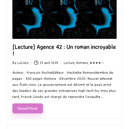
[Lecture] Agence 42 : Un roman incroyable
!
By
LuCioLe
25 avril 2019
Lecture
,
Romans
,
★★★★☆
Posted
Posted
by
in
Auteur : François RochetEditeur : Hachette RomansNombre de
pages : 360 pages Histoire : Décembre 2020. Nouvel attentat
aux États-Unis. Le gouvernement est décimé et le pays privé
des leaders de ses grandes entreprises high-tech.Six mois plus
tard, Franck Goodo est chargé de reprendre l’enquête.…
Read More