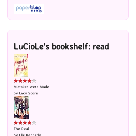
LuCioLe's bookshelf: read
Mistakes were Made
by
Lucy Score
The Deal
by
Elle Kennedy