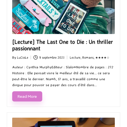
[Lecture] The Last One to Die : Un thriller
passionnant
By
LuCioLe
9 septembre 2021
Lecture
,
Romans
,
★★★★☆
Posted
Posted
by
in
Auteur : Cynthia MurphyEditeur : SlalomNombre de pages : 272
Histoire : Elle pensait vivre le meilleur été de sa vie... ce sera
peut-être le dernier. Niamh, 17 ans, a travaillé comme une
dingue pour pouvoir se payer des cours d'été dans…
Read More