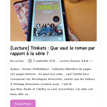
[Lecture] Trinkets : Que vaut le roman par
rapport à la série ?
By
LuCioLe
17 septembre 2019
Lecture
,
Romans
,
★★★☆☆
Posted
Posted
by
in
Auteur : Kirsten SmithEditeur : Collection RNombre de pages :
363 pages Histoire : On peut tout voler... sauf l'amitié.Vous
connaissiez les Alcooliques Anonymes, sachez que les Voleurs
à l'étalage Anonymes existent aussi : c'est là
que Moe, Elodie et Tabitha se sont rencontrées. Car elles ont
beau aller au…
Read More