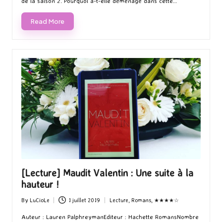
de la saison 2. Pourquoi a-t-elle déménagé dans cette…
Read More
[Lecture] Maudit Valentin : Une suite à la
hauteur !
By
LuCioLe
1 juillet 2019
Lecture
,
Romans
,
★★★★☆
Posted
Posted
by
in
Auteur : Lauren PalphreymanEditeur : Hachette RomansNombre