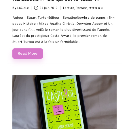
By
LuCioLe
24 juin 2019
Lecture
,
Romans
,
★★★★☆
Posted
Posted
by
in
Auteur : Stuart TurtonEditeur : SonatineNombre de pages : 544
pages Histoire : Mixez Agatha Christie, Downton Abbey et Un
jour sans fin... voilà le roman le plus divertissant de l'année.
Lauréat du prestigieux Costa Award, le premier roman de
Stuart Turton est à la fois un formidable…
Read More