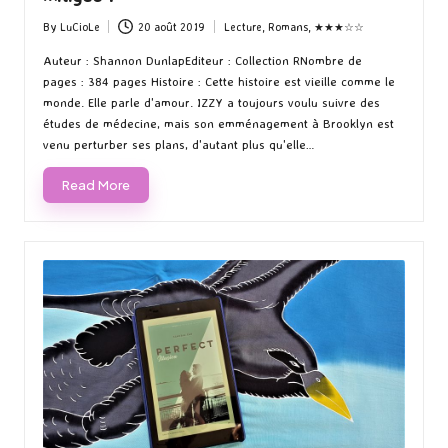
By
LuCioLe
20 août 2019
Lecture
,
Romans
,
★★★☆☆
Posted
Posted
by
in
Auteur : Shannon DunlapEditeur : Collection RNombre de
pages : 384 pages Histoire : Cette histoire est vieille comme le
monde. Elle parle d'amour. IZZY a toujours voulu suivre des
études de médecine‚ mais son emménagement à Brooklyn est
venu perturber ses plans‚ d'autant plus qu'elle…
Read More