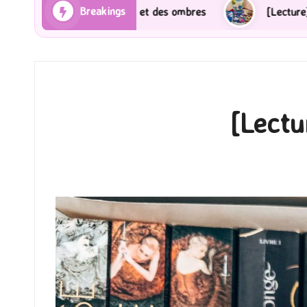
Breakings
ns et des ombres
[Lecture] Gardiens des cités perdu
[Lectu