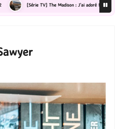
e Madison : J’ai adoré !
[Lecture] La femme de ménage
 Sawyer