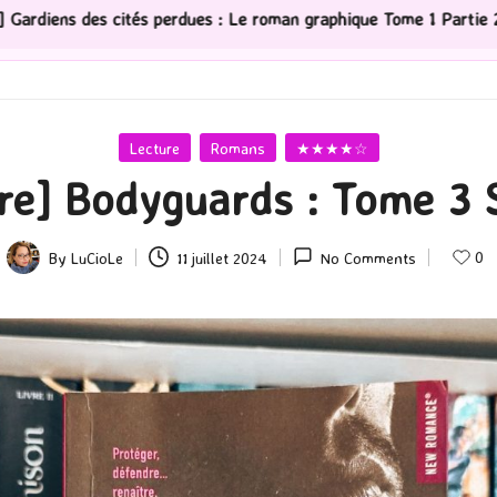
es : Le roman graphique Tome 1 Partie 2
[Série TV] Th
Posted
Lecture
Romans
★★★★☆
in
re] Bodyguards : Tome 3
0
By
LuCioLe
11 juillet 2024
No Comments
Posted
by