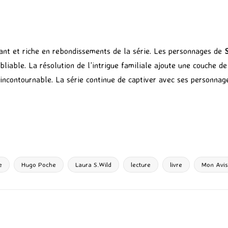
ant et riche en rebondissements de la série. Les personnages de
liable. La résolution de l’intrigue familiale ajoute une couche de 
 incontournable. La série continue de captiver avec ses personnage
P
ar
ta
g
e
Hugo Poche
Laura S.Wild
lecture
livre
Mon Avis
er