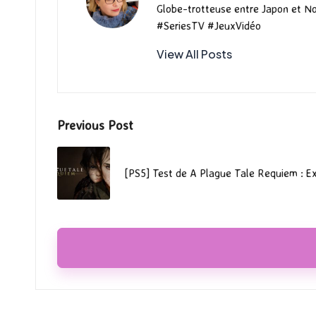
Globe-trotteuse entre Japon et N
#SeriesTV #JeuxVidéo
View All Posts
Post
Previous Post
navigation
[PS5] Test de A Plague Tale Requiem : Ex