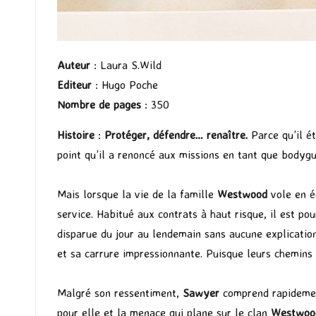
Auteur
: Laura S.Wild
Editeur
: Hugo Poche
Nombre de pages
: 350
Histoire
:
Protéger, défendre… renaître.
Parce qu’il ét
point qu’il a renoncé aux missions en tant que bodygu
Mais lorsque la vie de la famille
Westwood
vole en é
service. Habitué aux contrats à haut risque, il est po
disparue du jour au lendemain sans aucune explication 
et sa carrure impressionnante. Puisque leurs chemins
Malgré son ressentiment,
Sawyer
comprend rapidemen
pour elle et la menace qui plane sur le clan
Westwoo