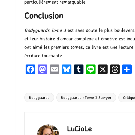
particulièrement remarquable.
Conclusion
Bodyguards Tome 3
est sans doute le plus boulevers
et leur histoire d’amour complexe et émotive est inoub
ont aimé les premiers tomes, ce livre est une lecture
écriture touchante.
Fa
M
E
Bl
T
Li
X
T
ce
as
m
u
u
n
hr
b
to
ai
es
m
e
ea
o
d
l
ky
bl
ds
Bodyguards
Bodyguards : Tome 3 Sawyer
Critiqu
Tags:
o
o
r
k
n
LuCioLe