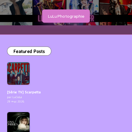
LuLu Photographie
Featured Posts
[Série TV] Scarpetta
par LuCioLe
29 mai 2026