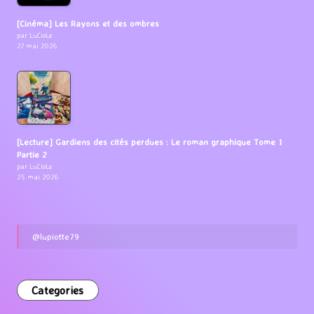
[Cinéma] Les Rayons et des ombres
par LuCioLe
27 mai 2026
[Lecture] Gardiens des cités perdues : Le roman graphique Tome 1
Partie 2
par LuCioLe
25 mai 2026
@lupiotte79
Categories