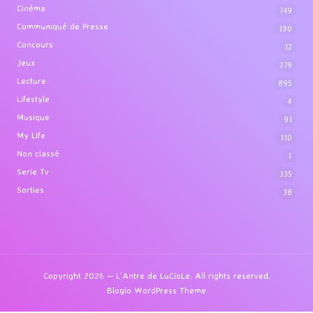
Cinéma
749
Communiqué de Presse
190
Concours
12
Jeux
279
Lecture
895
Lifestyle
4
Musique
91
My Life
110
Non classé
1
Serie Tv
335
Sorties
38
Copyright 2026 — L'Antre de LuCioLe. All rights reserved.
Bloglo WordPress Theme