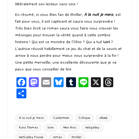
littéralement son lecteur sans voix !
En résumé, si vous êtes fan de thriller,
A la nuit je mens
, est
fait pour vous, il est captivant et saura vous surprendre !
Très bien écrit ce roman saura vous faire vous creuser les
méninges pour trouver la vérité quand à cette sombre
histoire ! Qui est ce monstre de l’Ohio ? Qui a tué
Lori
?
L’autrice réussit habillement ce jeu du chat et de la souris et
arrive à nous perdre pour mieux nous surprendre à la fin !
Une petite merveille, une excellente découverte que je ne
peux que vous conseiller de lire.
Fa
M
E
Bl
T
Li
X
T
ce
as
m
u
u
n
hr
P
b
to
ai
es
m
e
ea
ar
o
d
l
ky
bl
ds
ta
Tags:
A la nuit je mens
Castelmore
Critique
eBook
o
o
r
g
Kara Thomas
livre
Mon Avis
Netgalley
k
n
er
NetGalley France
roman
thriller