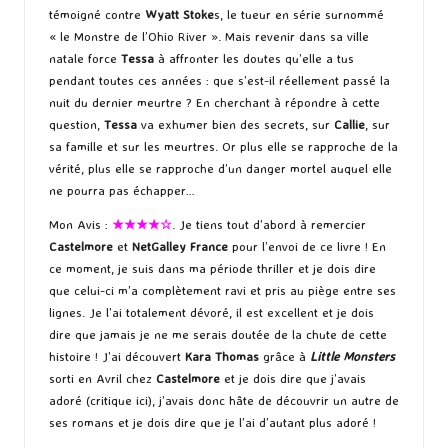
témoigné contre
Wyatt Stoke
s, le tueur en série surnommé
« le Monstre de l’Ohio River ». Mais revenir dans sa ville
natale force
Tessa
à affronter les doutes qu’elle a tus
pendant toutes ces années : que s’est-il réellement passé la
nuit du dernier meurtre ? En cherchant à répondre à cette
question,
Tessa
va exhumer bien des secrets, sur
Callie
, sur
sa famille et sur les meurtres. Or plus elle se rapproche de la
vérité, plus elle se rapproche d’un danger mortel auquel elle
ne pourra pas échapper…
Mon Avis :
★★★★☆
. Je tiens tout d’abord à remercier
Castelmore
et
NetGalley France
pour l’envoi de ce livre ! En
ce moment, je suis dans ma période thriller et je dois dire
que celui-ci m’a complètement ravi et pris au piège entre ses
lignes. Je l’ai totalement dévoré, il est excellent et je dois
dire que jamais je ne me serais doutée de la chute de cette
histoire ! J’ai découvert
Kara Thomas
grâce à
Little Monsters
sorti en Avril chez
Castelmore
et je dois dire que j’avais
adoré (critique
ici
), j’avais donc hâte de découvrir un autre de
ses romans et je dois dire que je l’ai d’autant plus adoré !