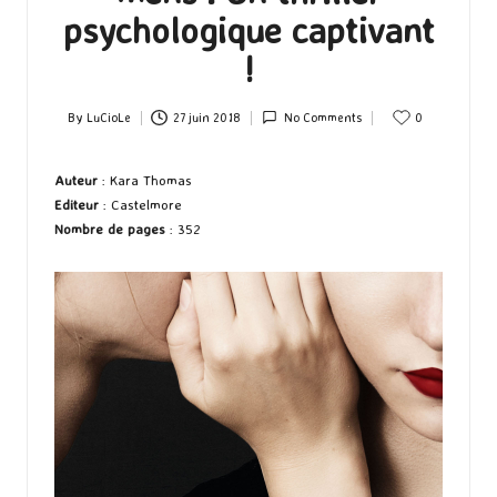
psychologique captivant
!
By
LuCioLe
27 juin 2018
No Comments
0
Posted
by
Auteur
: Kara Thomas
Editeur
: Castelmore
Nombre de pages
: 352