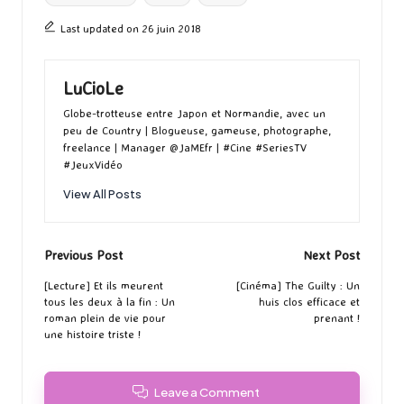
Last updated on 26 juin 2018
LuCioLe
Globe-trotteuse entre Japon et Normandie, avec un
peu de Country | Blogueuse, gameuse, photographe,
freelance | Manager @JaMEfr | #Cine #SeriesTV
#JeuxVidéo
View All Posts
Post
Previous Post
Next Post
navigation
[Lecture] Et ils meurent
[Cinéma] The Guilty : Un
tous les deux à la fin : Un
huis clos efficace et
roman plein de vie pour
prenant !
une histoire triste !
Leave a Comment