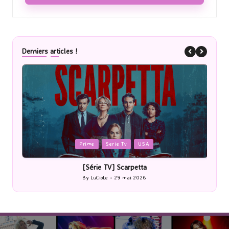
Derniers articles !
Posted
P
Prime
Serie Tv
USA
in
i
[Série TV] Scarpetta
By
LuCioLe
29 mai 2026
Posted
by