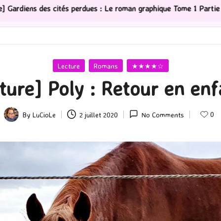
ues : Le roman graphique Tome 1 Partie 2
[Série TV] T
Posted
Lecture
Romans
★★★★☆
in
ture] Poly : Retour en en
0
By
LuCioLe
2 juillet 2020
No Comments
Posted
by