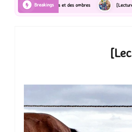
Breakings
ons et des ombres
[Lecture] Gardiens des cités perd
[Lec