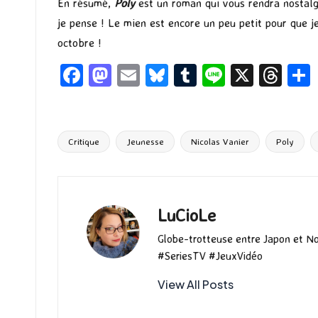
En résumé,
Poly
est un roman qui vous rendra nostalgi
je pense ! Le mien est encore un peu petit pour que je
octobre !
Fa
M
E
Bl
T
Li
X
T
ce
as
m
u
u
n
hr
b
to
ai
es
m
e
ea
o
d
l
ky
bl
ds
Critique
Jeunesse
Nicolas Vanier
Poly
Tags:
o
o
r
k
n
LuCioLe
Globe-trotteuse entre Japon et N
#SeriesTV #JeuxVidéo
View All Posts