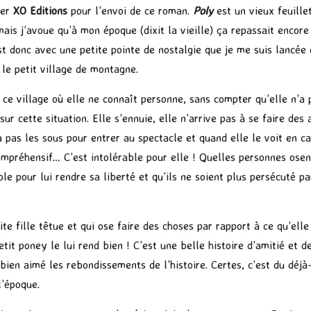
ier
XO Editions
pour l’envoi de ce roman.
Poly
est un vieux feuille
mais j’avoue qu’à mon époque (dixit la vieille) ça repassait encore 
t donc avec une petite pointe de nostalgie que je me suis lancée d
 le petit village de montagne.
ce village où elle ne connaît personne, sans compter qu’elle n’a p
r cette situation. Elle s’ennuie, elle n’arrive pas à se faire des 
’a pas les sous pour entrer au spectacle et quand elle le voit en ca
 compréhensif… C’est intolérable pour elle ! Quelles personnes os
ible pour lui rendre sa liberté et qu’ils ne soient plus persécuté 
tite fille têtue et qui ose faire des choses par rapport à ce qu’ell
tit poney le lui rend bien ! C’est une belle histoire d’amitié et d
 bien aimé les rebondissements de l’histoire. Certes, c’est du déjà
l’époque.