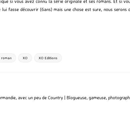
que si vous avez connu la série originale et ses romans. Et si vous
 lui fasse découvrir (6ans) mais une chose est sure, nous serons de
P
ar
ta
g
roman
XO
XO Editions
er
ormandie, avec un peu de Country | Blogueuse, gameuse, photograph