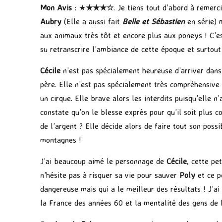
Mon Avis
: ★
★★
★
☆
. Je tiens tout d’abord à remerc
Aubry
(Elle a aussi fait
Belle et Sébastien
en série) 
aux animaux très tôt et encore plus aux poneys ! C’es
su retranscrire l’ambiance de cette époque et surtout
Cécile
n’est pas spécialement heureuse d’arriver dans 
père. Elle n’est pas spécialement très compréhensive su
un cirque. Elle brave alors les interdits puisqu’elle n
constate qu’on le blesse exprès pour qu’il soit plus
de l’argent ? Elle décide alors de faire tout son poss
montagnes !
J’ai beaucoup aimé le personnage de
Cécile
, cette pe
n’hésite pas à risquer sa vie pour sauver
Poly
et ce pe
dangereuse mais qui a le meilleur des résultats ! J’ai
la France des années 60 et la mentalité des gens de 