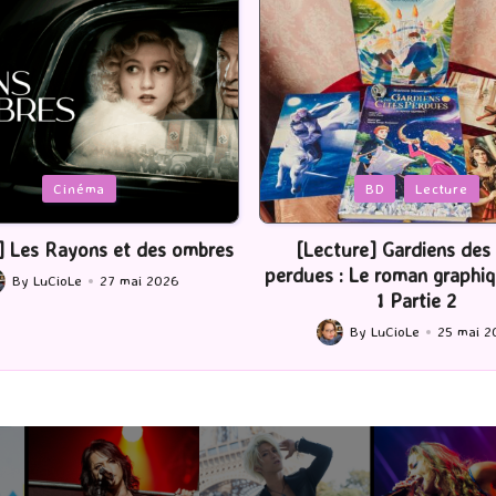
Posted
BD
Lecture
Serie Tv
USA
in
ture] Gardiens des cités
[Série TV] The Madison : J’
 : Le roman graphique Tome
By
LuCioLe
22 mai 2
Posted
1 Partie 2
by
By
LuCioLe
25 mai 2026
ted