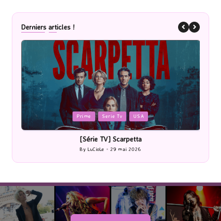
Derniers articles !
Posted
P
Prime
Serie Tv
USA
in
i
[Série TV] Scarpetta
By
LuCioLe
29 mai 2026
Posted
by