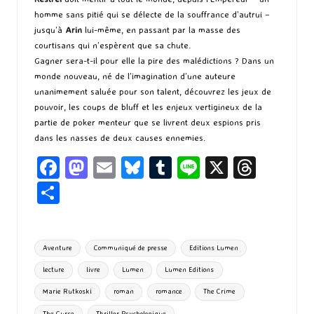
homme sans pitié qui se délecte de la souffrance d’autrui –
jusqu’à
Arin
lui-même, en passant par la masse des
courtisans qui n’espèrent que sa chute.
Gagner sera-t-il pour elle la pire des malédictions ? Dans un
monde nouveau, né de l’imagination d’une auteure
unanimement saluée pour son talent, découvrez les jeux de
pouvoir, les coups de bluff et les enjeux vertigineux de la
partie de poker menteur que se livrent deux espions pris
dans les nasses de deux causes ennemies.
Fa
M
E
Bl
T
Li
X
T
ce
as
m
u
u
n
hr
P
b
to
ai
es
m
e
ea
ar
o
d
l
ky
bl
ds
ta
Tags:
Aventure
Communiqué de presse
Editions Lumen
o
o
r
g
lecture
livre
Lumen
Lumen Editions
k
n
er
Marie Rutkoski
roman
romance
The Crime
The Curse
Thriller Psychologique