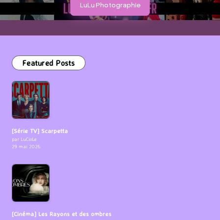
LuLu Photographie
Featured Posts
[Série TV] Scarpetta
par LuCioLe
29 mai 2026
[Cinéma] Les Rayons et des ombres