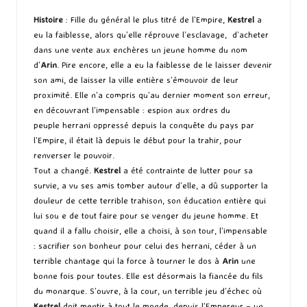
Histoire
: Fille du général le plus titré de l’Empire,
Kestrel
a
eu la faiblesse, alors qu’elle réprouve l’esclavage, d’acheter
dans une vente aux enchères un jeune homme du nom
d’
Arin
. Pire encore, elle a eu la faiblesse de le laisser devenir
son ami, de laisser la ville entière s’émouvoir de leur
proximité. Elle n’a compris qu’au dernier moment son erreur,
en découvrant l’impensable : espion aux ordres du
peuple herrani oppressé depuis la conquête du pays par
l’Empire, il était là depuis le début pour la trahir, pour
renverser le pouvoir.
Tout a changé.
Kestrel
a été contrainte de lutter pour sa
survie, a vu ses amis tomber autour d’elle, a dû supporter la
douleur de cette terrible trahison, son éducation entière qui
lui sou e de tout faire pour se venger du jeune homme. Et
quand il a fallu choisir, elle a choisi, à son tour, l’impensable
: sacrifier son bonheur pour celui des herrani, céder à un
terrible chantage qui la force à tourner le dos à
Arin
une
bonne fois pour toutes. Elle est désormais la fiancée du fils
du monarque. S’ouvre, à la cour, un terrible jeu d’échec où
Kestrel
doit mentir à tout le monde, depuis l’Empereur – un