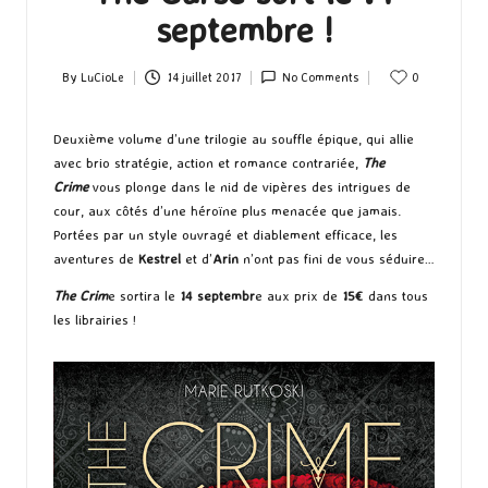
septembre !
By
LuCioLe
14 juillet 2017
No Comments
0
Posted
by
Deuxième volume d’une trilogie au souffle épique, qui allie
avec brio stratégie, action et romance contrariée,
The
Crime
vous plonge dans le nid de vipères des intrigues de
cour, aux côtés d’une héroïne plus menacée que jamais.
Portées par un style ouvragé et diablement efficace, les
aventures de
Kestrel
et d’
Arin
n’ont pas fini de vous séduire…
The Crim
e sortira le
14 septembr
e aux prix de
15€
dans tous
les librairies !