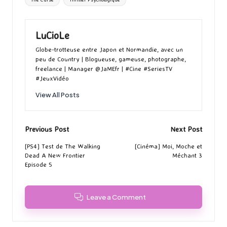
LuCioLe
Globe-trotteuse entre Japon et Normandie, avec un
peu de Country | Blogueuse, gameuse, photographe,
freelance | Manager @JaMEfr | #Cine #SeriesTV
#JeuxVidéo
View All Posts
Post
Previous Post
Next Post
navigation
[PS4] Test de The Walking
[Cinéma] Moi, Moche et
Dead A New Frontier
Méchant 3
Episode 5
Leave a Comment