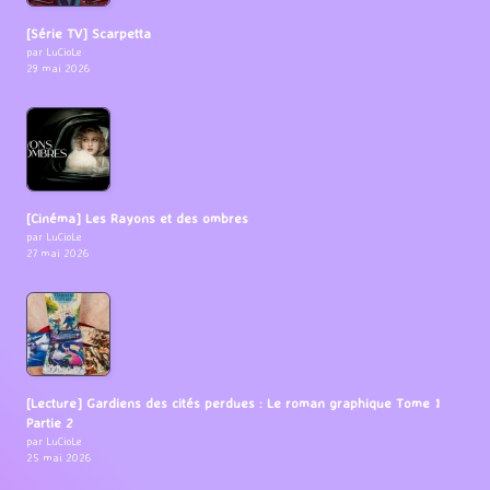
[Série TV] Scarpetta
par LuCioLe
29 mai 2026
[Cinéma] Les Rayons et des ombres
par LuCioLe
27 mai 2026
[Lecture] Gardiens des cités perdues : Le roman graphique Tome 1
Partie 2
par LuCioLe
25 mai 2026