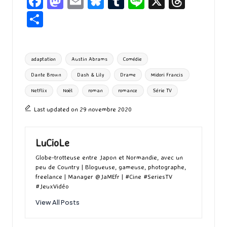
Fa
M
E
Bl
T
Li
X
T
ce
as
m
u
u
n
hr
P
b
to
ai
es
m
e
ea
ar
o
d
l
ky
bl
ds
ta
Tags:
adaptation
Austin Abrams
Comédie
o
o
r
g
Dante Brown
Dash & Lily
Drame
Midori Francis
k
n
er
Netflix
Noël
roman
romance
Série TV
Last updated on 29 novembre 2020
LuCioLe
Globe-trotteuse entre Japon et Normandie, avec un
peu de Country | Blogueuse, gameuse, photographe,
freelance | Manager @JaMEfr | #Cine #SeriesTV
#JeuxVidéo
View All Posts