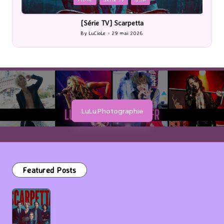
in
i
[Série TV] Scarpetta
By
LuCioLe
29 mai 2026
Posted
by
LuLu Photographie
Featured Posts