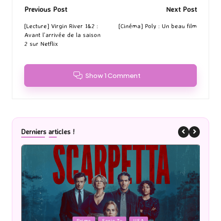
Post
Previous Post
Next Post
navigation
[Lecture] Virgin River 1&2 :
[Cinéma] Poly : Un beau film
Avant l’arrivée de la saison
2 sur Netflix
Show 1 Comment
Derniers articles !
Posted
P
Prime
Serie Tv
USA