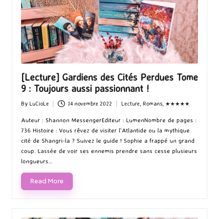
[Lecture] Gardiens des Cités Perdues Tome
9 : Toujours aussi passionnant !
By
LuCioLe
14 novembre 2022
Lecture
,
Romans
,
★★★★★
Posted
Posted
by
in
Auteur : Shannon MessengerEditeur : LumenNombre de pages :
736 Histoire : Vous rêvez de visiter l'Atlantide ou la mythique
cité de Shangri-la ? Suivez le guide ! Sophie a frappé un grand
coup. Lassée de voir ses ennemis prendre sans cesse plusieurs
longueurs…
Read More