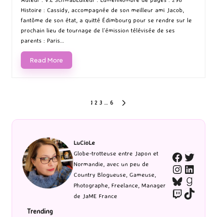
Histoire : Cassidy, accompagnée de son meilleur ami Jacob,
fantôme de son état, a quitté Édimbourg pour se rendre sur le
prochain lieu de tournage de l’émission télévisée de ses
parents : Paris…
Read More
Pagination
1
2
3
…
6
NEXT
PAGE
des
publications
LuCioLe
Twitte
Globe-trotteuse entre Japon et
Faceboo
Normandie, avec un peu de
Instagra
Linked
Country Blogueuse, Gameuse,
Bluesky
Goodr
Photographe, Freelance, Manager
Twitch
TikTo
de JaME France
Trending