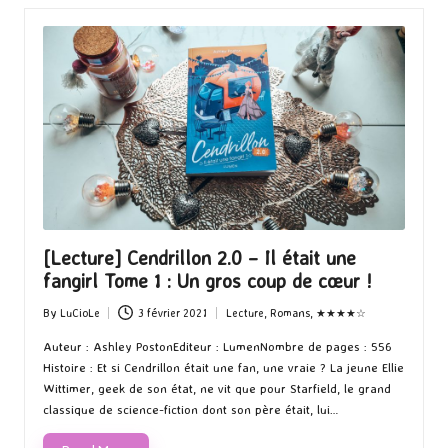
[Lecture] Cendrillon 2.0 – Il était une
fangirl Tome 1 : Un gros coup de cœur !
By
LuCioLe
3 février 2021
Lecture
,
Romans
,
★★★★☆
Posted
Posted
by
in
Auteur : Ashley PostonEditeur : LumenNombre de pages : 556
Histoire : Et si Cendrillon était une fan, une vraie ? La jeune Ellie
Wittimer, geek de son état, ne vit que pour Starfield, le grand
classique de science-fiction dont son père était, lui…