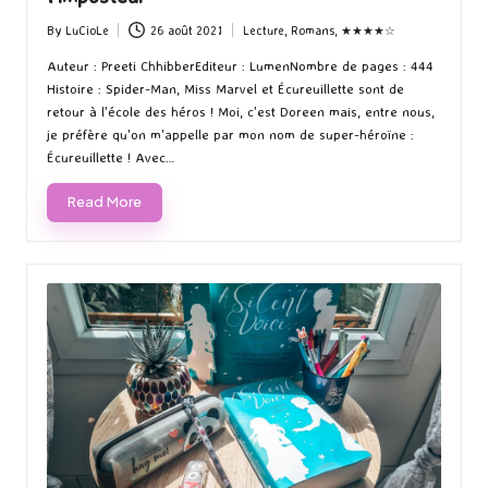
By
LuCioLe
26 août 2021
Lecture
,
Romans
,
★★★★☆
Posted
Posted
by
in
Auteur : Preeti ChhibberEditeur : LumenNombre de pages : 444
Histoire : Spider-Man, Miss Marvel et Écureuillette sont de
retour à l'école des héros ! Moi, c'est Doreen mais, entre nous,
je préfère qu'on m'appelle par mon nom de super-héroïne :
Écureuillette ! Avec…
Read More