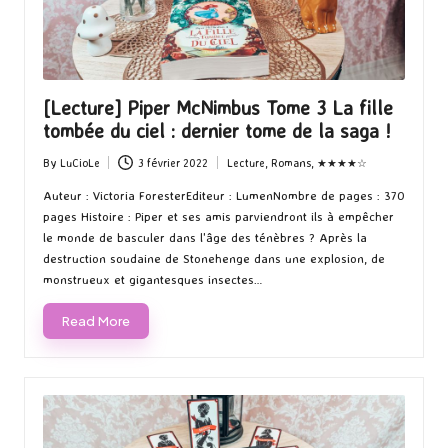
[Lecture] Piper McNimbus Tome 3 La fille
tombée du ciel : dernier tome de la saga !
By
LuCioLe
3 février 2022
Lecture
,
Romans
,
★★★★☆
Posted
Posted
by
in
Auteur : Victoria ForesterEditeur : LumenNombre de pages : 370
pages Histoire : Piper et ses amis parviendront ils à empêcher
le monde de basculer dans l'âge des ténèbres ? Après la
destruction soudaine de Stonehenge dans une explosion, de
monstrueux et gigantesques insectes…
Read More