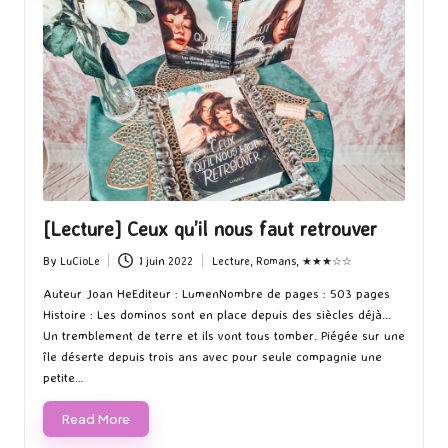
[Lecture] Ceux qu’il nous faut retrouver
By
LuCioLe
1 juin 2022
Lecture
,
Romans
,
★★★☆☆
Posted
Posted
by
in
Auteur Joan HeEditeur : LumenNombre de pages : 503 pages
Histoire : Les dominos sont en place depuis des siècles déjà...
Un tremblement de terre et ils vont tous tomber. Piégée sur une
île déserte depuis trois ans avec pour seule compagnie une
petite…
Read More