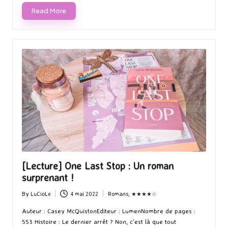
Read More
[Lecture] One Last Stop : Un roman
surprenant !
By
LuCioLe
4 mai 2022
Romans
,
★★★★☆
Posted
Posted
by
in
Auteur : Casey McQuistonEditeur : LumenNombre de pages :
553 Histoire : Le dernier arrêt ? Non, c'est là que tout