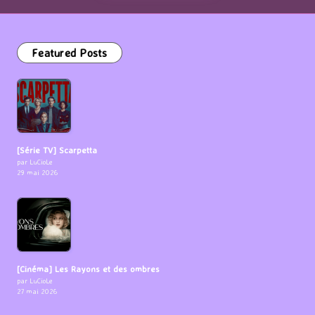
Featured Posts
[Série TV] Scarpetta
par LuCioLe
29 mai 2026
[Cinéma] Les Rayons et des ombres
par LuCioLe
27 mai 2026