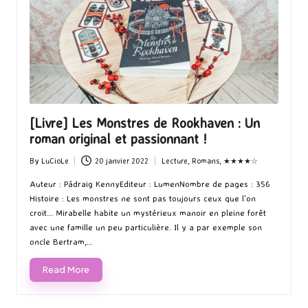
[Livre] Les Monstres de Rookhaven : Un
roman original et passionnant !
By
LuCioLe
20 janvier 2022
Lecture
,
Romans
,
★★★★☆
Posted
Posted
by
in
Auteur : Pádraig KennyEditeur : LumenNombre de pages : 356
Histoire : Les monstres ne sont pas toujours ceux que l'on
croit... Mirabelle habite un mystérieux manoir en pleine forêt
avec une famille un peu particulière. Il y a par exemple son
oncle Bertram,…
Read More