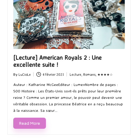
[Lecture] American Royals 2 : Une
excellente suite !
By
LuCioLe
4 février 2021
Lecture
,
Romans
,
★★★★☆
Posted
Posted
by
in
Auteur : Katharine McGeeEditeur : LumenNombre de pages :
500 Histoire : Les États-Unis sont-ils prêts pour leur première
reine ? Comme un premier amour, le pouvoir peut devenir une
véritable obsession. La princesse Béatrice en a reçu beaucoup
à la naissance. Sa sœur…
Read More