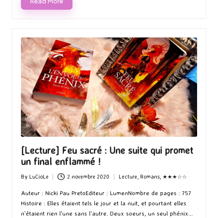
Read More
[Lecture] Feu sacré : Une suite qui promet
un final enflammé !
By
LuCioLe
2 novembre 2020
Lecture
,
Romans
,
★★★☆☆
Posted
Posted
by
in
Auteur : Nicki Pau PretoEditeur : LumenNombre de pages : 757
Histoire : Elles étaient tels le jour et la nuit, et pourtant elles
n'étaient rien l'une sans l'autre. Deux soeurs, un seul phénix...