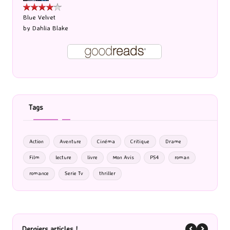
Blue Velvet
by
Dahlia Blake
Tags
Action
Aventure
Cinéma
Critique
Drame
Film
lecture
livre
Mon Avis
PS4
roman
romance
Serie Tv
thriller
Derniers articles !