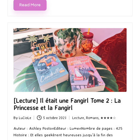
Read More
[Lecture] Il était une Fangirl Tome 2 : La
Princesse et la Fangirl
By
LuCioLe
5 octobre 2021
Lecture
,
Romans
,
★★★★☆
Posted
Posted
by
in
Auteur : Ashley PostonEditeur : LumenNombre de pages : 425
Histoire : Et elles geekèrent heureuses jusqu'à la fin des