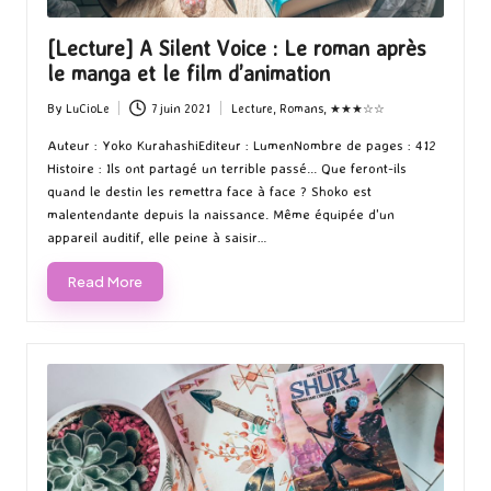
[Lecture] A Silent Voice : Le roman après
le manga et le film d’animation
By
LuCioLe
7 juin 2021
Lecture
,
Romans
,
★★★☆☆
Posted
Posted
by
in
Auteur : Yoko KurahashiEditeur : LumenNombre de pages : 412
Histoire : Ils ont partagé un terrible passé... Que feront-ils
quand le destin les remettra face à face ? Shoko est
malentendante depuis la naissance. Même équipée d'un
appareil auditif, elle peine à saisir…
Read More