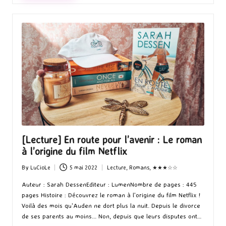
[Lecture] En route pour l’avenir : Le roman
à l’origine du film Netflix
By
LuCioLe
5 mai 2022
Lecture
,
Romans
,
★★★☆☆
Posted
Posted
by
in
Auteur : Sarah DessenEditeur : LumenNombre de pages : 445
pages Histoire : Découvrez le roman à l'origine du film Netflix !
Voilà des mois qu'Auden ne dort plus la nuit. Depuis le divorce
de ses parents au moins... Non, depuis que leurs disputes ont…