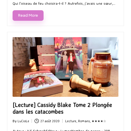
Qui l'oiseau de feu choisira-t-il ? Autrefois, j'avais une sœur,…
Read More
[Lecture] Cassidy Blake Tome 2 Plongée
dans les catacombes
By
LuCioLe
27 août 2020
Lecture
,
Romans
,
★★★★☆
Posted
Posted
by
in
Auteur : V.E SchwabEditeur : LumenNombre de pages : 298