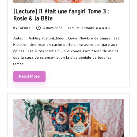
[Lecture] Il était une fangirl Tome 3 :
Rosie & la Bête
By
LuCioLe
17 mars 2022
Lecture
,
Romans
,
★★★★☆
Posted
Posted
by
in
Auteur : Ashley PostonEditeur : LumenNombre de pages : 373
Histoire : Une rose en cache parfois une autre... et gare aux
épines ! Les livres Starfield, vous connaissez ? Rien de moins
que la saga de science-fiction la plus géniale de tous les
temps…
Read More