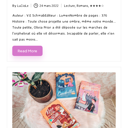
By
LuCioLe
24 mars 2022
Lecture
,
Romans
,
★★★★☆
Posted
Posted
by
in
Auteur : V.E SchwabEditeur : LumenNombre de pages : 376
Histoire : Toute chose projette une ombre, même notre monde...
Toute petite, Olivia Prior a été déposée sur les marches de
l'orphelinat où elle vit désormais. Incapable de parler, elle n'en
sait pas moins…
Read More