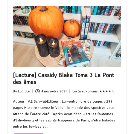
[Lecture] Cassidy Blake Tome 3 Le Pont
des âmes
By
LuCioLe
4 novembre 2021
Lecture
,
Romans
,
★★★★☆
Posted
Posted
by
in
Auteur : V.E SchwabEditeur : LumenNombre de pages : 299
pages Histoire : Levez le Voile... le monde des spectres vous
attend de l'autre côté ! Après avoir découvert les fantômes
d'Édimbourg et les esprits frappeurs de Paris, s'être baladée
entre les tombes et…