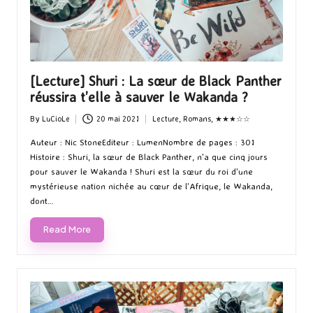
[Lecture] Shuri : La sœur de Black Panther
réussira t’elle à sauver le Wakanda ?
By
LuCioLe
20 mai 2021
Lecture
,
Romans
,
★★★☆☆
Posted
Posted
by
in
Auteur : Nic StoneEditeur : LumenNombre de pages : 301
Histoire : Shuri, la sœur de Black Panther, n'a que cinq jours
pour sauver le Wakanda ! Shuri est la sœur du roi d'une
mystérieuse nation nichée au cœur de l'Afrique, le Wakanda,
dont…
Read More