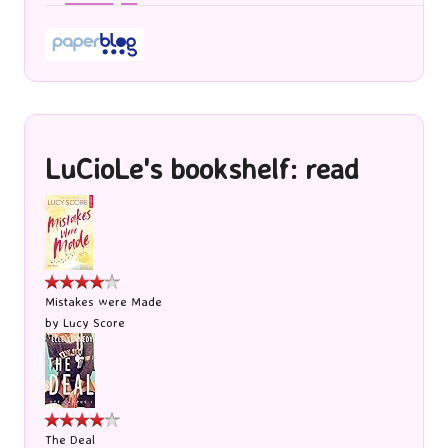
LuCioLe's bookshelf: read
Mistakes were Made
by
Lucy Score
The Deal