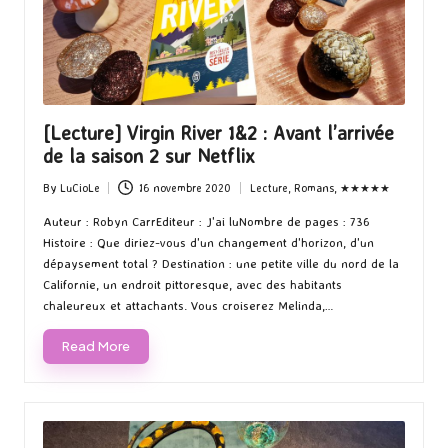
[Lecture] Virgin River 1&2 : Avant l’arrivée
de la saison 2 sur Netflix
By
LuCioLe
16 novembre 2020
Lecture
,
Romans
,
★★★★★
Posted
Posted
by
in
Auteur : Robyn CarrEditeur : J'ai luNombre de pages : 736
Histoire : Que diriez-vous d'un changement d'horizon, d'un
dépaysement total ? Destination : une petite ville du nord de la
Californie, un endroit pittoresque, avec des habitants
chaleureux et attachants. Vous croiserez Melinda,…
Read More