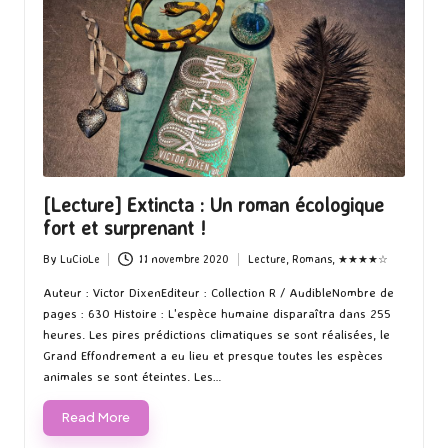
[Lecture] Extincta : Un roman écologique
fort et surprenant !
By
LuCioLe
11 novembre 2020
Lecture
,
Romans
,
★★★★☆
Posted
Posted
by
in
Auteur : Victor DixenEditeur : Collection R / AudibleNombre de
pages : 630 Histoire : L'espèce humaine disparaîtra dans 255
heures. Les pires prédictions climatiques se sont réalisées, le
Grand Effondrement a eu lieu et presque toutes les espèces
animales se sont éteintes. Les…
Read More