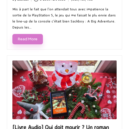
Posted
Posted
by
in
Mis à part le fait que l'on attendait tous avec impatience la
sortie de la PlayStation 5, le jeu qui me faisait le plu envie dans
le line-up de la console c'était bien Sackboy : A Big Adventure.
Depuis les…
Read More
[Livre Audio] Qui doit mourir ? Un roman