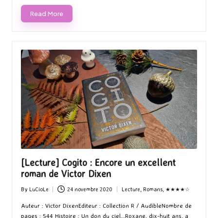
Read More
[Lecture] Cogito : Encore un excellent
roman de Victor Dixen
By
LuCioLe
24 novembre 2020
Lecture
,
Romans
,
★★★★☆
Posted
Posted
by
in
Auteur : Victor DixenEditeur : Collection R / AudibleNombre de
pages : 544 Histoire : Un don du ciel...Roxane, dix-huit ans, a