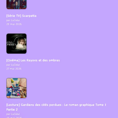
[Série TV] Scarpetta
par LuCioLe
29 mai 2026
[Cinéma] Les Rayons et des ombres
par LuCioLe
27 mai 2026
[Lecture] Gardiens des cités perdues : Le roman graphique Tome 1
Partie 2
par LuCioLe
25 mai 2026