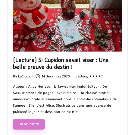
[Lecture] Si Cupidon savait viser : Une
belle preuve du destin !
By
LuCioLe
14 décembre 2020
Lecture
,
★★★★☆
Posted
Posted
by
in
Auteur : Alice Herisson & James HarringtonEditeur : De
SaxusNombre de pages : 317 Histoire : Un chassé-croisé
amoureux drôle et émouvant pour la comédie romantique de
l'année ! Elle, c'est Alice. Illustratrice dans une agence de
publicité le jour et dessinatrice de BD…
Read More