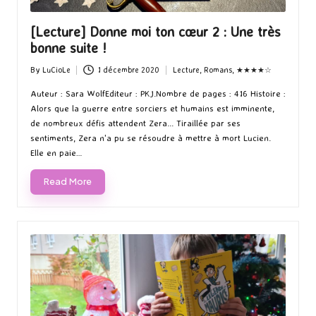
[Lecture] Donne moi ton cœur 2 : Une très
bonne suite !
By
LuCioLe
1 décembre 2020
Lecture
,
Romans
,
★★★★☆
Posted
Posted
by
in
Auteur : Sara WolfEditeur : PKJ.Nombre de pages : 416 Histoire :
Alors que la guerre entre sorciers et humains est imminente,
de nombreux défis attendent Zera... Tiraillée par ses
sentiments, Zera n'a pu se résoudre à mettre à mort Lucien.
Elle en paie…
Read More