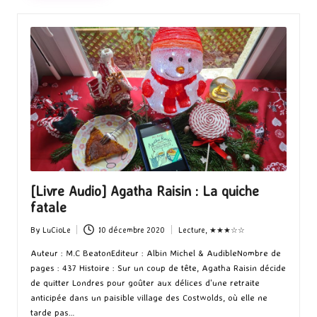
[Livre Audio] Agatha Raisin : La quiche
fatale
By
LuCioLe
10 décembre 2020
Lecture
,
★★★☆☆
Posted
Posted
by
in
Auteur : M.C BeatonEditeur : Albin Michel & AudibleNombre de
pages : 437 Histoire : Sur un coup de tête, Agatha Raisin décide
de quitter Londres pour goûter aux délices d'une retraite
anticipée dans un paisible village des Costwolds, où elle ne
tarde pas…