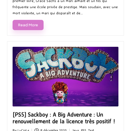
premier livre, Grace Sachs a un mari aimant et un fils qui
fréquente une école privée de prestige. Mais soudain, avec une
mort violente, un mari qui disparaît et de…
Read More
[PS5] Sackboy : A Big Adventure : Un
renouvellement de la licence très positif !
By
LuCioLe
8 décembre 2020
Jeux
,
PS5
,
Test