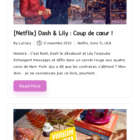
[Netflix] Dash & Lily : Coup de cœur !
By
LuCioLe
17 novembre 2020
Netflix
,
Serie Tv
,
USA
Posted
Posted
by
in
Histoire : C'est Noël, Dash le désabusé et Lily l'enjouée
échangent messages et défis dans un carnet rouge aux quatre
coins de New York. Qui a dit que les contraires s'attirent ? Mon
Avis : Je ne connaissais pas ce livre, pourtant…
Read More