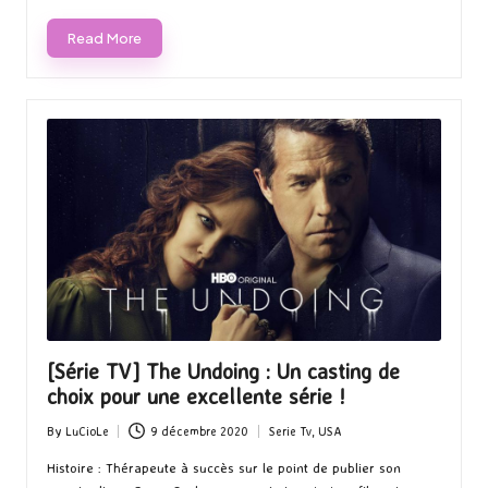
Read More
[Série TV] The Undoing : Un casting de
choix pour une excellente série !
By
LuCioLe
9 décembre 2020
Serie Tv
,
USA
Posted
Posted
by
in
Histoire : Thérapeute à succès sur le point de publier son