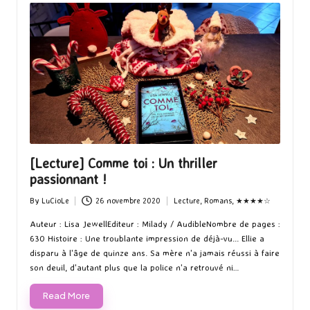
[Lecture] Comme toi : Un thriller
passionnant !
By
LuCioLe
26 novembre 2020
Lecture
,
Romans
,
★★★★☆
Posted
Posted
by
in
Auteur : Lisa JewellEditeur : Milady / AudibleNombre de pages :
630 Histoire : Une troublante impression de déjà-vu... Ellie a
disparu à l'âge de quinze ans. Sa mère n'a jamais réussi à faire
son deuil, d'autant plus que la police n'a retrouvé ni…
Read More