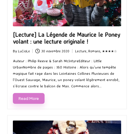
[Lecture] La Légende de Maurice le Poney
volant : une lecture originale !
By
LuCioLe
30 novembre 2020
Lecture
,
Romans
,
★★★★☆
Posted
Posted
by
in
Auteur : Philip Reeve & Sarah McIntyreEditeur : Little
UrbanNombre de pages : 160 Histoire : Alors qu'une tempête
magique fait rage dans les Lointaines Collines Pluvieuses de
l'Ouest Sauvage, Maurice, un poney volant légèrement enrobé,
s'écrase contre le balcon de Max. Commence alors…
Read More