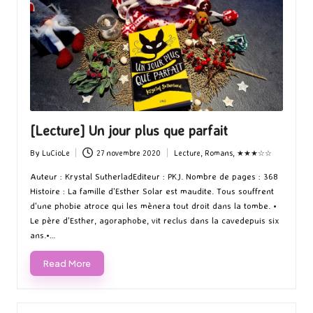
[Lecture] Un jour plus que parfait
By
LuCioLe
27 novembre 2020
Lecture
,
Romans
,
★★★☆☆
Posted
Posted
by
in
Auteur : Krystal SutherladEditeur : PKJ. Nombre de pages : 368
Histoire : La famille d'Esther Solar est maudite. Tous souffrent
d'une phobie atroce qui les mènera tout droit dans la tombe. •
Le père d'Esther, agoraphobe, vit reclus dans la cavedepuis six
ans.•…
Read More