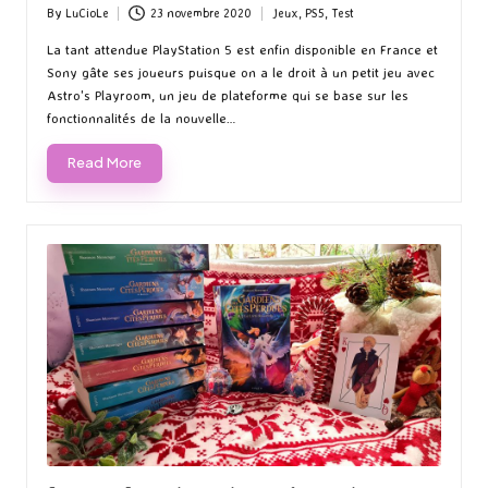
By
LuCioLe
23 novembre 2020
Jeux
,
PS5
,
Test
Posted
Posted
by
in
La tant attendue PlayStation 5 est enfin disponible en France et
Sony gâte ses joueurs puisque on a le droit à un petit jeu avec
Astro's Playroom, un jeu de plateforme qui se base sur les
fonctionnalités de la nouvelle…
Read More