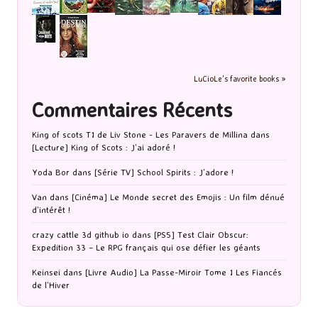
LuCioLe's favorite books »
Commentaires Récents
King of scots T1 de Liv Stone - Les Paravers de Millina
dans
[Lecture] King of Scots : J’ai adoré !
Yoda Bor
dans
[Série TV] School Spirits : J’adore !
Van
dans
[Cinéma] Le Monde secret des Emojis : Un film dénué
d’intérêt !
crazy cattle 3d github io
dans
[PS5] Test Clair Obscur:
Expedition 33 – Le RPG français qui ose défier les géants
Keinsei
dans
[Livre Audio] La Passe-Miroir Tome 1 Les Fiancés
de l’Hiver