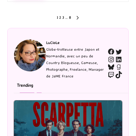
Pagination
1
2
3
…
8
NEXT
PAGE
des
publications
LuCioLe
Twitte
Globe-trotteuse entre Japon et
Faceboo
Normandie, avec un peu de
Instagra
Linked
Country Blogueuse, Gameuse,
Bluesky
Goodr
Photographe, Freelance, Manager
Twitch
TikTo
de JaME France
Trending