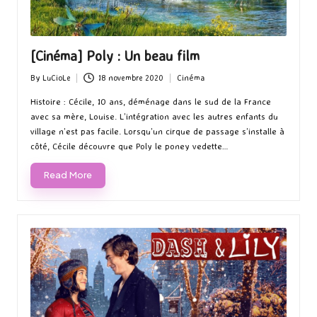
[Cinéma] Poly : Un beau film
By
LuCioLe
18 novembre 2020
Cinéma
Posted
Posted
by
in
Histoire : Cécile, 10 ans, déménage dans le sud de la France
avec sa mère, Louise. L’intégration avec les autres enfants du
village n’est pas facile. Lorsqu’un cirque de passage s’installe à
côté, Cécile découvre que Poly le poney vedette…
Read More