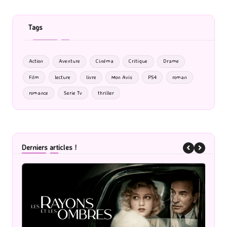
Tags
Action
Aventure
Cinéma
Critique
Drame
Film
lecture
livre
Mon Avis
PS4
roman
romance
Serie Tv
thriller
Derniers articles !