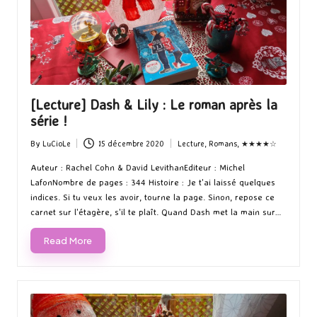
[Lecture] Dash & Lily : Le roman après la
série !
By
LuCioLe
15 décembre 2020
Lecture
,
Romans
,
★★★★☆
Posted
Posted
by
in
Auteur : Rachel Cohn & David LevithanEditeur : Michel
LafonNombre de pages : 344 Histoire : Je t'ai laissé quelques
indices. Si tu veux les avoir, tourne la page. Sinon, repose ce
carnet sur l'étagère, s'il te plaît. Quand Dash met la main sur…
Read More