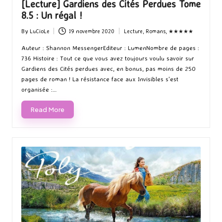
[Lecture] Gardiens des Cités Perdues Tome
8.5 : Un régal !
By
LuCioLe
19 novembre 2020
Lecture
,
Romans
,
★★★★★
Posted
Posted
by
in
Auteur : Shannon MessengerEditeur : LumenNombre de pages :
736 Histoire : Tout ce que vous avez toujours voulu savoir sur
Gardiens des Cités perdues avec, en bonus, pas moins de 250
pages de roman ! La résistance face aux Invisibles s'est
organisée :…
Read More