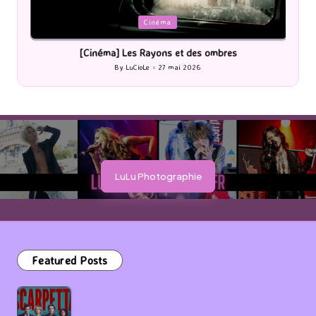
Posted
P
Cinéma
in
i
[Cinéma] Les Rayons et des ombres
[Le
By
LuCioLe
27 mai 2026
Posted
by
LuLu Photographie
Featured Posts