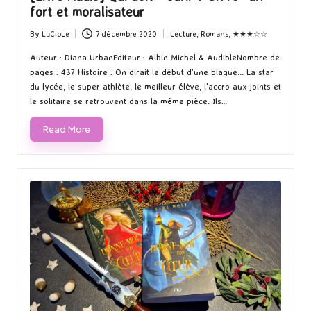
fort et moralisateur
By
LuCioLe
7 décembre 2020
Lecture
,
Romans
,
★★★☆☆
Posted
Posted
by
in
Auteur : Diana UrbanEditeur : Albin Michel & AudibleNombre de
pages : 437 Histoire : On dirait le début d'une blague... La star
du lycée, le super athlète, le meilleur élève, l'accro aux joints et
le solitaire se retrouvent dans la même pièce. Ils…
Read More