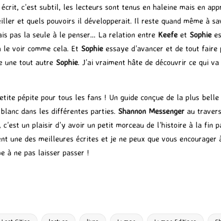
en écrit, c’est subtil, les lecteurs sont tenus en haleine mais en 
eiller et quels pouvoirs il développerait. Il reste quand même à sa
ais pas la seule à le penser… La relation entre
Keefe
et
Sophie
es
 à le voir comme cela. Et
Sophie
essaye d’avancer et de tout faire
re une tout autre
Sophie
. J’ai vraiment hâte de découvrir ce qui 
tite pépite pour tous les fans ! Un guide conçue de la plus belle
 blanc dans les différentes parties.
Shannon Messenger
au travers
c’est un plaisir d’y avoir un petit morceau de l’histoire à la fin 
nt une des meilleures écrites et je ne peux que vous encourager à
e à ne pas laisser passer !
P
ar
ta