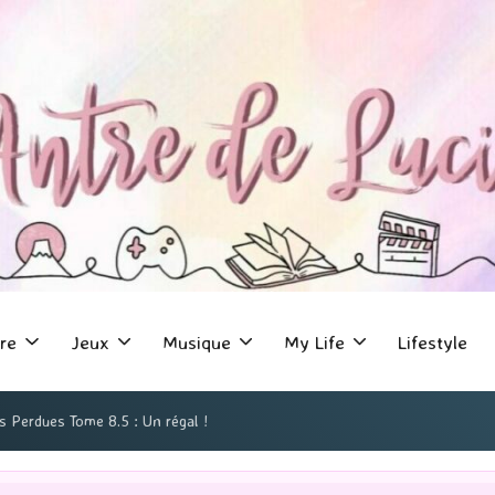
re
Jeux
Musique
My Life
Lifestyle
s Perdues Tome 8.5 : Un régal !