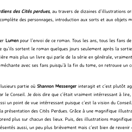
diens des Cités perdues
, au travers de dizaines d’illustrations o
 complète des personnages, introduction aux sorts et aux objets m
ier
Lumen
pour l’envoi de ce roman. Tous les ans, tous les fans d
e qu’ils sortent le roman quelques jours seulement après la sortie
ière mais plus un livre qui parle de la série en générale, vraimen
s méchante avec ses fans puisqu’à la fin du tome, on retrouve un 
plusieurs partie où
Shannon Messenger
interagit et c’est plutôt a
r le Conseil. Je dois dire que c’était vraiment intérressant à lir
si un point de vue intérressant puisque c’est la vision du Consei
 la présentation des Cités Perdues. Grâce à une magnifique illustr
rend plus sur chacun des lieux. Puis, des illustrations magnifique
résentés aussi, un peu plus brièvement mais c’est bien de revenir