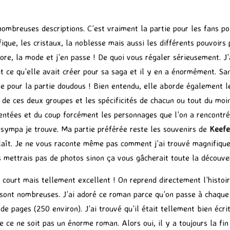
nombreuses descriptions. C’est vraiment la partie pour les fans po
elfique, les cristaux, la noblesse mais aussi les différents pouvoir
 flore, la mode et j’en passe ! De quoi vous régaler sérieusement. 
t ce qu’elle avait créer pour sa saga et il y en a énormément. San
le pour la partie doudous ! Bien entendu, elle aborde également le
es de ces deux groupes et les spécificités de chacun ou tout du mo
entées et du coup forcément les personnages que l’on a rencontrés 
er sympa je trouve. Ma partie préférée reste les souvenirs de
Keefe
aît. Je ne vous raconte même pas comment j’ai trouvé magnifiques 
 mettrais pas de photos sinon ça vous gâcherait toute la découver
n court mais tellement excellent ! On reprend directement l’histoi
 sont nombreuses. J’ai adoré ce roman parce qu’on passe à chaque
e pages (250 environ). J’ai trouvé qu’il était tellement bien écr
ue ce ne soit pas un énorme roman. Alors oui, il y a toujours la fi