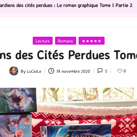
: Le roman graphique Tome 1 Partie 2
[Série TV] The 
Posted
Lecture
Romans
★★★★★
in
ns des Cités Perdues Tome
0
By
LuCioLe
19 novembre 2020
5
Posted
by