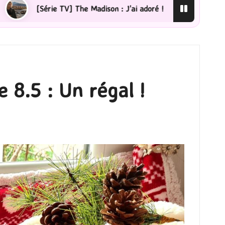
Madison : J’ai adoré !
[Lecture] La femme de ménage :
 8.5 : Un régal !