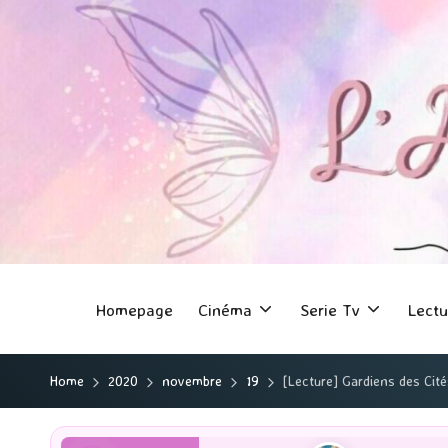
Homepage
Cinéma
Serie Tv
Lectu
Home
2020
novembre
19
[Lecture] Gardiens des Cité