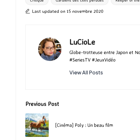
o
d
l
ky
bl
ds
Critique
Gardiens des cités perdues
Keeper of the 
Tags:
o
o
r
Last updated on 15 novembre 2020
k
n
LuCioLe
Globe-trotteuse entre Japon et N
#SeriesTV #JeuxVidéo
View All Posts
Post
Previous Post
navigation
[Cinéma] Poly : Un beau film