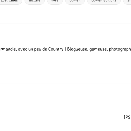
g
Lost Cities
lecture
livre
Lumen
Lumen Editions
S
er
ormandie, avec un peu de Country | Blogueuse, gameuse, photograph
[PS