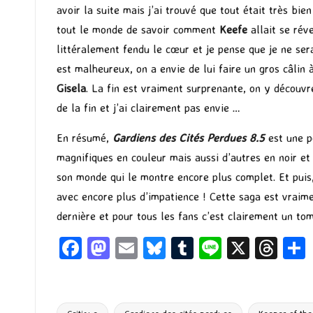
avoir la suite mais j’ai trouvé que tout était très bi
tout le monde de savoir comment
Keefe
allait se rév
littéralement fendu le cœur et je pense que je ne ser
est malheureux, on a envie de lui faire un gros câlin
Gisela
. La fin est vraiment surprenante, on y découv
de la fin et j’ai clairement pas envie …
En résumé,
Gardiens des Cités Perdues 8.5
est une pe
magnifiques en couleur mais aussi d’autres en noir et
son monde qui le montre encore plus complet. Et puis, 
avec encore plus d’impatience ! Cette saga est vraime
dernière et pour tous les fans c’est clairement un tom
Fa
M
E
Bl
T
Li
X
T
ce
as
m
u
u
n
hr
b
to
ai
es
m
e
ea