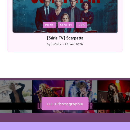
Posted
P
Prime
Serie Tv
USA
in
i
[Série TV] Scarpetta
By
LuCioLe
29 mai 2026
Posted
by
LuLu Photographie