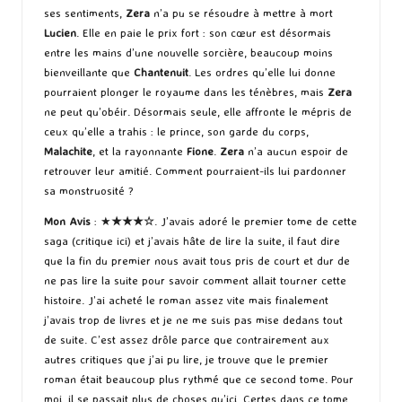
ses sentiments,
Zera
n’a pu se résoudre à mettre à mort
Lucien
. Elle en paie le prix fort : son cœur est désormais
entre les mains d’une nouvelle sorcière, beaucoup moins
bienveillante que
Chantenuit
. Les ordres qu’elle lui donne
pourraient plonger le royaume dans les ténèbres, mais
Zera
ne peut qu’obéir. Désormais seule, elle affronte le mépris de
ceux qu’elle a trahis : le prince, son garde du corps,
Malachite
, et la rayonnante
Fione
.
Zera
n’a aucun espoir de
retrouver leur amitié. Comment pourraient-ils lui pardonner
sa monstruosité ?
Mon Avis
: ★
★★
★
☆
. J’avais adoré le premier tome de cette
saga (
critique ici
) et j’avais hâte de lire la suite, il faut dire
que la fin du premier nous avait tous pris de court et dur de
ne pas lire la suite pour savoir comment allait tourner cette
histoire. J’ai acheté le roman assez vite mais finalement
j’avais trop de livres et je ne me suis pas mise dedans tout
de suite. C’est assez drôle parce que contrairement aux
autres critiques que j’ai pu lire, je trouve que le premier
roman était beaucoup plus rythmé que ce second tome. Pour
moi, il se passait plus de choses qu’ici. Certes dans ce tome