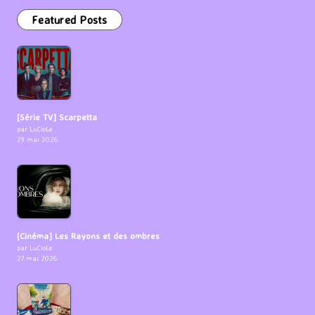
Featured Posts
[Série TV] Scarpetta
par LuCioLe
29 mai 2026
[Cinéma] Les Rayons et des ombres
par LuCioLe
27 mai 2026