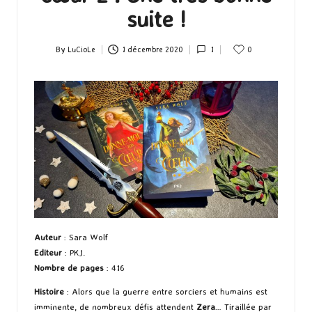
suite !
By
LuCioLe
1 décembre 2020
1
0
Posted
by
Auteur
: Sara Wolf
Editeur
: PKJ.
Nombre de pages
: 416
Histoire
: Alors que la guerre entre sorciers et humains est
imminente, de nombreux défis attendent
Zera
… Tiraillée par