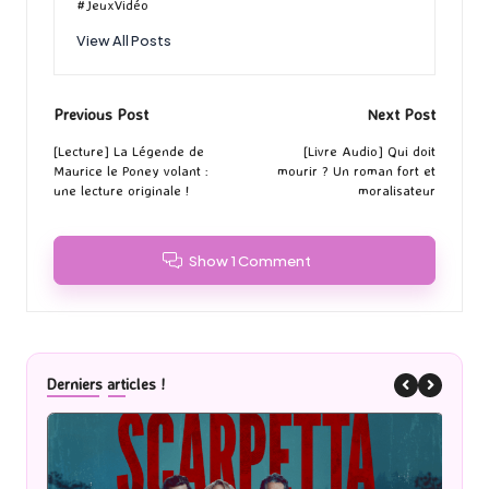
#JeuxVidéo
View All Posts
Post
Previous Post
Next Post
navigation
[Lecture] La Légende de
[Livre Audio] Qui doit
Maurice le Poney volant :
mourir ? Un roman fort et
une lecture originale !
moralisateur
Show 1 Comment
Derniers articles !