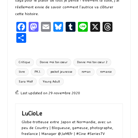
saga pour le plaisir de tous je pense ! Vivement la suite, j’ai
réellement envie de savoir comment l’autrice va clôturer
cette histoire.
Fa
M
E
Bl
T
Li
X
T
ce
as
m
u
u
n
hr
P
b
to
ai
es
m
e
ea
ar
o
d
l
ky
bl
ds
ta
Tags:
Critique
Donne moi ton coeur
Donne moi ton coeur 2
o
o
r
g
livre
PKJ.
pocket jeunesse
roman
romance
k
n
er
Sara Wolf
Young Adult
Last updated on 29 novembre 2020
LuCioLe
Globe-trotteuse entre Japon et Normandie, avec un
peu de Country | Blogueuse, gameuse, photographe,
freelance | Manager @JaMEfr | #Cine #SeriesTV