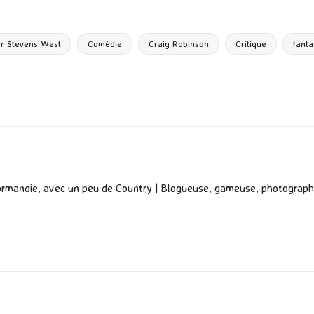
ar
ta
g
r Stevens West
Comédie
Craig Robinson
Critique
fanta
er
ormandie, avec un peu de Country | Blogueuse, gameuse, photograph