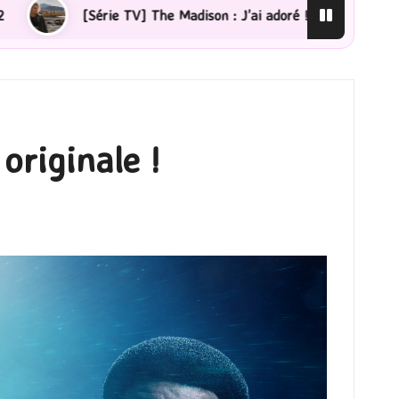
’ai adoré !
[Lecture] La femme de ménage : J’ai saut
originale !