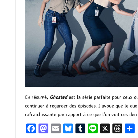
En résumé,
Ghosted
est la série parfaite pour ceux 
continuer à regarder des épisodes. J’avoue que le duo 
rafraîchissante par rapport à ce que l’on voit ces der
Fa
M
E
Bl
T
Li
X
T