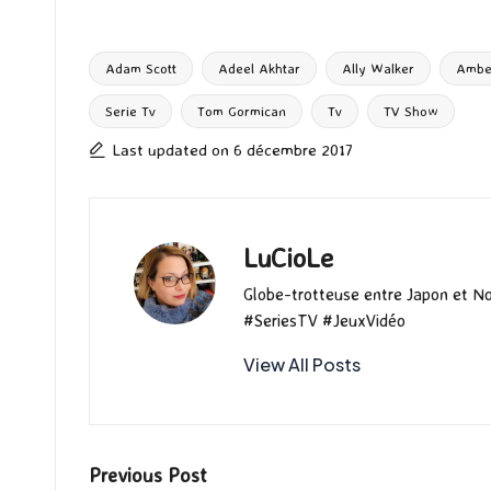
ce
as
m
u
u
n
hr
b
to
ai
es
m
e
ea
o
d
l
ky
bl
ds
Adam Scott
Adeel Akhtar
Ally Walker
Ambe
o
o
r
Serie Tv
Tom Gormican
Tv
TV Show
Tags:
k
n
Last updated on 6 décembre 2017
LuCioLe
Globe-trotteuse entre Japon et N
#SeriesTV #JeuxVidéo
View All Posts
Post
Previous Post