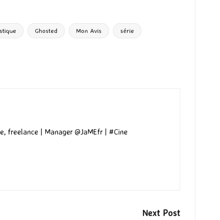
stique
Ghosted
Mon Avis
série
e, freelance | Manager @JaMEfr | #Cine
Next Post