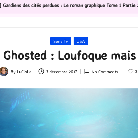
 graphique Tome 1 Partie 2
[Série TV] The Madison : J
Posted
Serie Tv
USA
in
 Ghosted : Loufoque mais 
0
By
LuCioLe
7 décembre 2017
No Comments
Posted
by