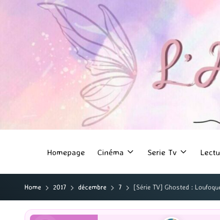
Homepage
Cinéma
Serie Tv
Lectu
Home
2017
décembre
7
[Série TV] Ghosted : Loufoque