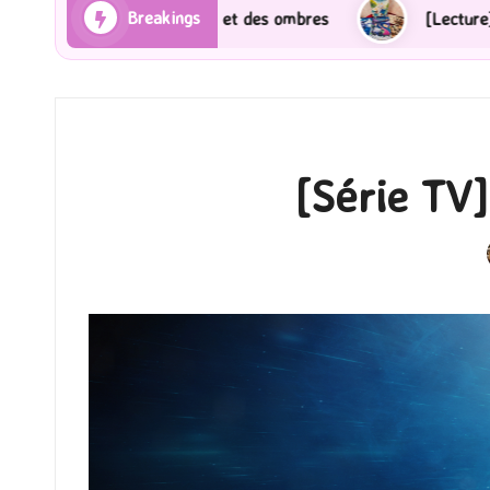
Breakings
bres
[Lecture] Gardiens des cités perdues : Le roman
[Série TV]