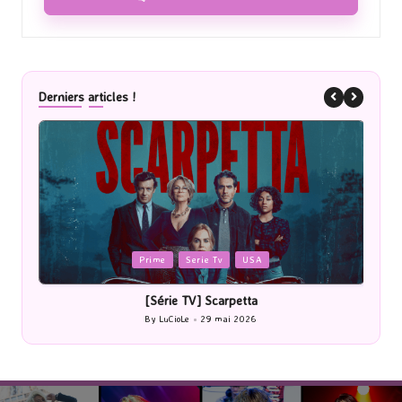
Derniers articles !
Posted
P
Prime
Serie Tv
USA
in
i
[Série TV] Scarpetta
By
LuCioLe
29 mai 2026
Posted
by