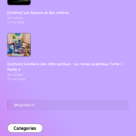
[Cinéma] Les Rayons et des ombres
par LuCioLe
27 mai 2026
[Lecture] Gardiens des cités perdues : Le roman graphique Tome 1
Partie 2
par LuCioLe
25 mai 2026
@lupiotte79
Categories