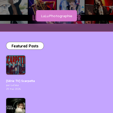
LuLu Photographie
Featured Posts
[Série TV] Scarpetta
par LuCioLe
29 mai 2026