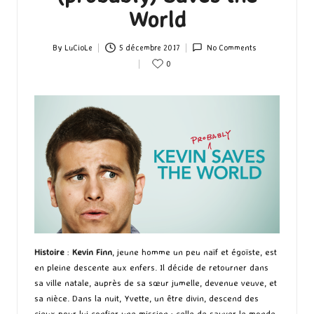
World
By
LuCioLe
5 décembre 2017
No Comments
Posted
0
by
Histoire
:
Kevin Finn
, jeune homme un peu naïf et égoïste, est
en pleine descente aux enfers. Il décide de retourner dans
sa ville natale, auprès de sa sœur jumelle, devenue veuve, et
sa nièce. Dans la nuit, Yvette, un être divin, descend des
cieux pour lui confier une mission : celle de sauver le monde.