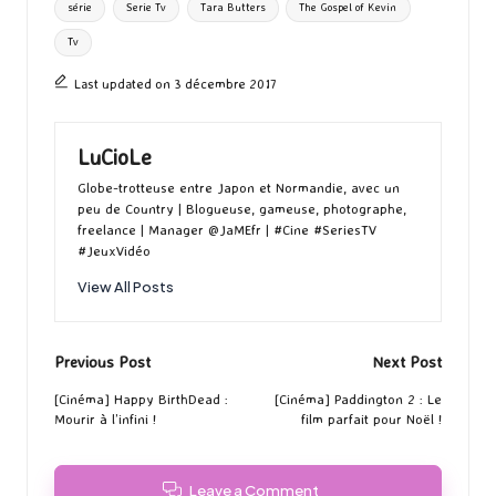
série
Serie Tv
Tara Butters
The Gospel of Kevin
Tv
Last updated on 3 décembre 2017
LuCioLe
Globe-trotteuse entre Japon et Normandie, avec un
peu de Country | Blogueuse, gameuse, photographe,
freelance | Manager @JaMEfr | #Cine #SeriesTV
#JeuxVidéo
View All Posts
Post
Previous Post
Next Post
navigation
[Cinéma] Happy BirthDead :
[Cinéma] Paddington 2 : Le
Mourir à l’infini !
film parfait pour Noël !
Leave a Comment