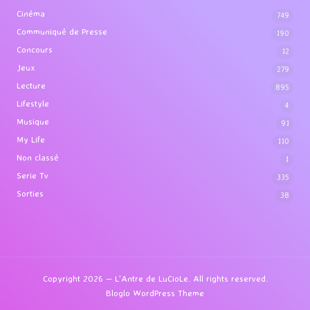
Cinéma
749
Communiqué de Presse
190
Concours
12
Jeux
279
Lecture
895
Lifestyle
4
Musique
91
My Life
110
Non classé
1
Serie Tv
335
Sorties
38
Copyright 2026 — L'Antre de LuCioLe. All rights reserved.
Bloglo WordPress Theme