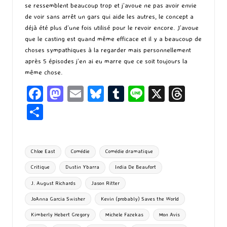
se ressemblent beaucoup trop et j’avoue ne pas avoir envie
de voir sans arrêt un gars qui aide les autres, le concept a
déjà été plus d’une fois utilisé pour le revoir encore. J’avoue
que le casting est quand même efficace et il y a beaucoup de
choses sympathiques à la regarder mais personnellement
après 5 épisodes j’en ai eu marre que ce soit toujours la
même chose.
Fa
M
E
Bl
T
Li
X
T
ce
as
m
u
u
n
hr
P
b
to
ai
es
m
e
ea
ar
o
d
l
ky
bl
ds
ta
Tags:
Chloe East
Comédie
Comédie dramatique
o
o
r
g
Critique
Dustin Ybarra
India De Beaufort
k
n
er
J. August Richards
Jason Ritter
JoAnna Garcia Swisher
Kevin (probably) Saves the World
Kimberly Hebert Gregory
Michele Fazekas
Mon Avis