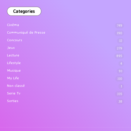
Categories
Cinéma
749
Communiqué de Presse
190
Concours
12
Jeux
279
Lecture
895
Lifestyle
4
Musique
91
My Life
110
Non classé
1
Serie Tv
335
Sorties
38