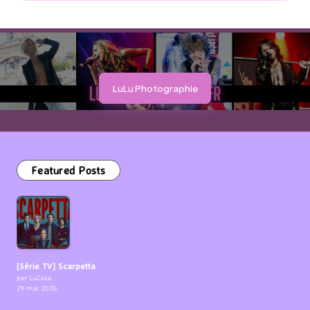
LuLu Photographie
Featured Posts
[Série TV] Scarpetta
par LuCioLe
29 mai 2026