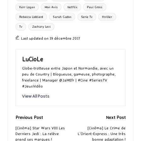
k
n
er
Kerr Logan
Mon Avis
Netflix
Paul Gross
Rebecca Liddiard
Sarah Gadon
Serie Tv
thriller
Tv
Zachary Levi
Last updated on 19 décembre 2017
LuCioLe
Globe-trotteuse entre Japon et Normandie, avec un
peu de Country | Blogueuse, gameuse, photographe,
freelance | Manager @JaMEfr | #Cine #SeriesTV
#JeuxVidéo
View All Posts
Post
Previous Post
Next Post
navigation
[Cinéma] Star Wars VIII Les
[Cinéma] Le Crime de
Derniers Jedi : La relève
L’Orient-Express : Une très
prend ses marques !
bonne adaptation !