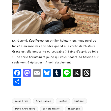
En résumé,
Captive
est un thriller haletant qui nous perd au
fur et à mesure des épisodes quand à la vérité de l’histoire.
Grace
est elle innocente ou coupable ? Saine d’esprit ou folle
? Une série brillamment jouée qui vous tiendra en haleine sur
seulement 6 épisodes ! A voir absolument !
Fa
M
E
Bl
T
Li
X
T
ce
as
m
u
u
n
hr
P
b
to
ai
es
m
e
ea
ar
o
d
l
ky
bl
ds
ta
Tags:
Alias Grace
Anna Paquin
Captive
Critique
o
o
r
g
David Cronenberg
Edward Holcroft
Historique