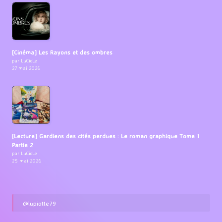
[Cinéma] Les Rayons et des ombres
par LuCioLe
27 mai 2026
[Lecture] Gardiens des cités perdues : Le roman graphique Tome 1
Partie 2
par LuCioLe
25 mai 2026
@lupiotte79