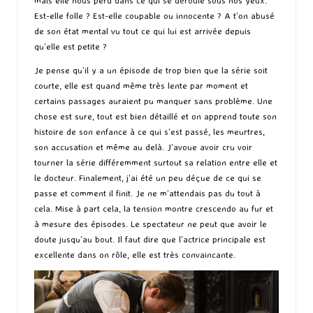
mais elle nous perd dans ce qui se déroule sous nos yeux.
Est-elle folle ? Est-elle coupable ou innocente ? A t’on abusé
de son état mental vu tout ce qui lui est arrivée depuis
qu’elle est petite ?
Je pense qu’il y a un épisode de trop bien que la série soit
courte, elle est quand même très lente par moment et
certains passages auraient pu manquer sans problème. Une
chose est sure, tout est bien détaillé et on apprend toute son
histoire de son enfance à ce qui s’est passé, les meurtres,
son accusation et même au delà. J’avoue avoir cru voir
tourner la série différemment surtout sa relation entre elle et
le docteur. Finalement, j’ai été un peu déçue de ce qui se
passe et comment il finit. Je ne m’attendais pas du tout à
cela. Mise à part cela, la tension montre crescendo au fur et
à mesure des épisodes. Le spectateur ne peut que avoir le
doute jusqu’au bout. Il faut dire que l’actrice principale est
excellente dans on rôle, elle est très convaincante.