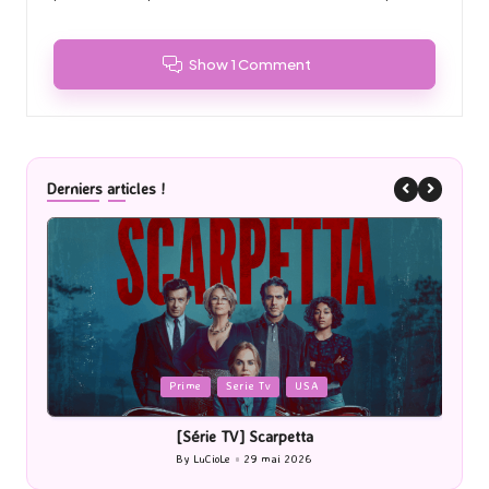
Show 1 Comment
Derniers articles !
ed
Posted
Prime
Serie Tv
USA
in
[Série TV] Scarpetta
[Ciné
By
LuCioLe
29 mai 2026
Posted
by