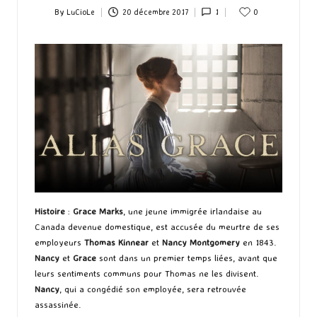
By
LuCioLe
20 décembre 2017
1
0
Posted
by
Histoire
:
Grace Marks
, une jeune immigrée irlandaise au
Canada devenue domestique, est accusée du meurtre de ses
employeurs
Thomas Kinnear
et
Nancy Montgomery
en 1843.
Nancy
et
Grace
sont dans un premier temps liées, avant que
leurs sentiments communs pour Thomas ne les divisent.
Nancy
, qui a congédié son employée, sera retrouvée
assassinée.