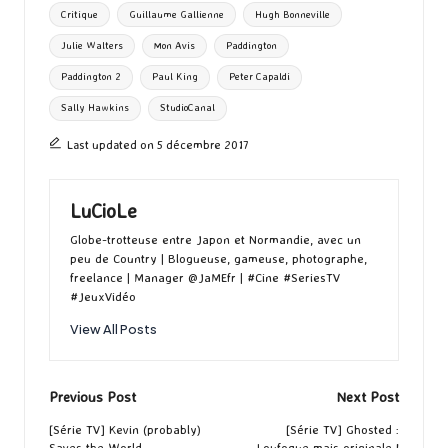
g
Critique
Guillaume Gallienne
Hugh Bonneville
k
n
er
Julie Walters
Mon Avis
Paddington
Paddington 2
Paul King
Peter Capaldi
Sally Hawkins
StudioCanal
Last updated on 5 décembre 2017
LuCioLe
Globe-trotteuse entre Japon et Normandie, avec un
peu de Country | Blogueuse, gameuse, photographe,
freelance | Manager @JaMEfr | #Cine #SeriesTV
#JeuxVidéo
View All Posts
Post
Previous Post
Next Post
navigation
[Série TV] Kevin (probably)
[Série TV] Ghosted :
Saves the World
Loufoque mais originale !