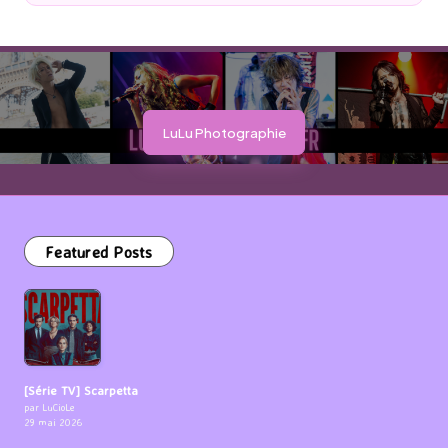
by
LuLu Photographie
Featured Posts
[Série TV] Scarpetta
par LuCioLe
29 mai 2026