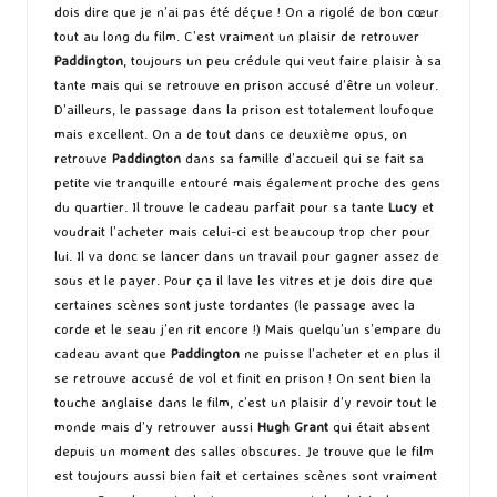
dois dire que je n’ai pas été déçue ! On a rigolé de bon cœur
tout au long du film. C’est vraiment un plaisir de retrouver
Paddington
, toujours un peu crédule qui veut faire plaisir à sa
tante mais qui se retrouve en prison accusé d’être un voleur.
D’ailleurs, le passage dans la prison est totalement loufoque
mais excellent. On a de tout dans ce deuxième opus, on
retrouve
Paddington
dans sa famille d’accueil qui se fait sa
petite vie tranquille entouré mais également proche des gens
du quartier. Il trouve le cadeau parfait pour sa tante
Lucy
et
voudrait l’acheter mais celui-ci est beaucoup trop cher pour
lui. Il va donc se lancer dans un travail pour gagner assez de
sous et le payer. Pour ça il lave les vitres et je dois dire que
certaines scènes sont juste tordantes (le passage avec la
corde et le seau j’en rit encore !) Mais quelqu’un s’empare du
cadeau avant que
Paddington
ne puisse l’acheter et en plus il
se retrouve accusé de vol et finit en prison ! On sent bien la
touche anglaise dans le film, c’est un plaisir d’y revoir tout le
monde mais d’y retrouver aussi
Hugh Grant
qui était absent
depuis un moment des salles obscures. Je trouve que le film
est toujours aussi bien fait et certaines scènes sont vraiment