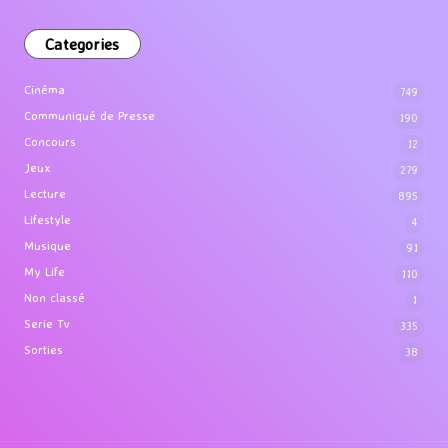
Categories
Cinéma
749
Communiqué de Presse
190
Concours
12
Jeux
279
Lecture
895
Lifestyle
4
Musique
91
My Life
110
Non classé
1
Serie Tv
335
Sorties
38