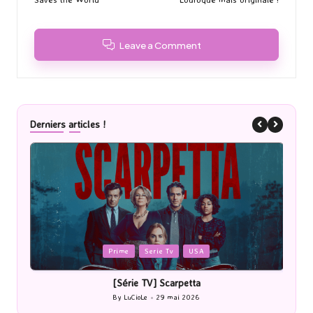
Leave a Comment
Derniers articles !
Posted
Post
Prime
Serie Tv
USA
in
in
[Série TV] Scarpetta
By
LuCioLe
29 mai 2026
Posted