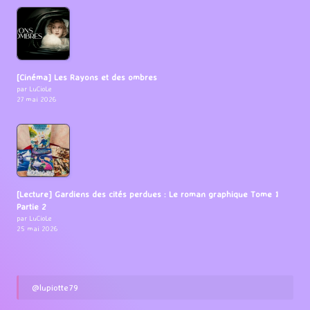
[Cinéma] Les Rayons et des ombres
par LuCioLe
27 mai 2026
[Lecture] Gardiens des cités perdues : Le roman graphique Tome 1
Partie 2
par LuCioLe
25 mai 2026
@lupiotte79