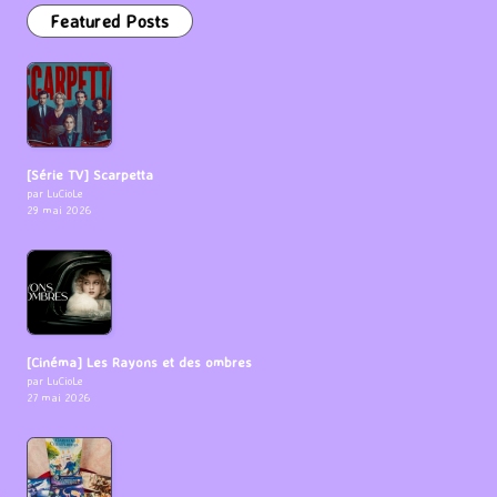
Featured Posts
[Série TV] Scarpetta
par LuCioLe
29 mai 2026
[Cinéma] Les Rayons et des ombres
par LuCioLe
27 mai 2026