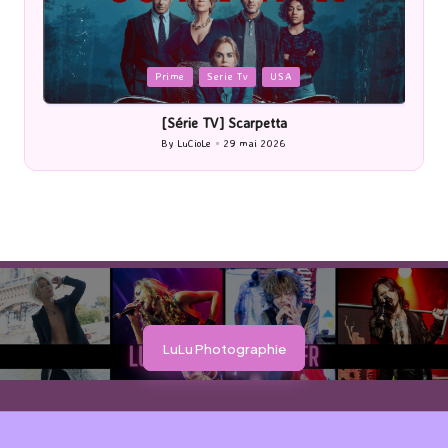
Posted
Cinéma
in
[Cinéma] Les Rayons et des ombres
By
LuCioLe
27 mai 2026
Posted
by
LuLu Photographie