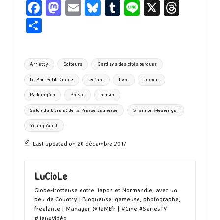
Fa
M
E
Bl
T
Li
X
T
ce
as
m
u
u
n
hr
P
b
to
ai
es
m
e
ea
ar
o
d
l
ky
bl
ds
ta
Tags:
Arrietty
Editeurs
Gardiens des cités perdues
o
o
r
g
Le Bon Petit Diable
lecture
livre
Lumen
k
n
er
Paddington
Presse
roman
Salon du Livre et de la Presse Jeunesse
Shannon Messenger
Young Adult
Last updated on 20 décembre 2017
LuCioLe
Globe-trotteuse entre Japon et Normandie, avec un
peu de Country | Blogueuse, gameuse, photographe,
freelance | Manager @JaMEfr | #Cine #SeriesTV
#JeuxVidéo