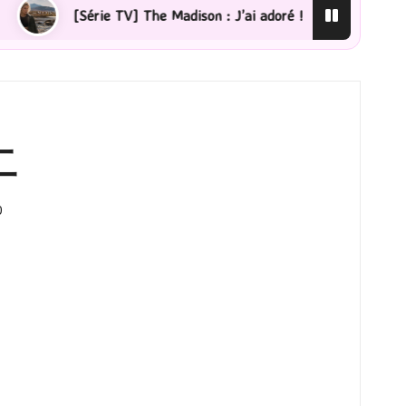
ie TV] The Madison : J’ai adoré !
[Lecture] La femme 
二
0