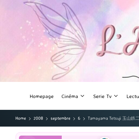
Homepage
Cinéma
Serie Tv
Lectu
Home
2008
septembre
6
Tamayama Tetsuji 玉山鉄