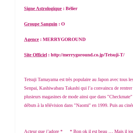
Signe Astrologique
: Bélier
Groupe Sanguin
: O
Agence
: MERRYGOROUND
Site Officiel
:
http://merrygoround.co.jp/Tetsuji-T/
Tetsuji Tamayama est très populaire au Japon avec tous les dr
Senpai, Kashiwabara Takashi qui l’a convaincu de rentrer d
plusieurs magasines de mode ainsi que dans "Checkmate" dur
débuts à la télévision dans "Naomi" en 1999. Puis au c
Acteur que j’adore *___* Bon ok il est beau … Mais il jou