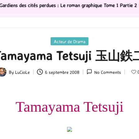
tés perdues : Le roman graphique Tome 1 Partie 2
[Sér
Posted
Acteur de Drama
in
Tamayama Tetsuji 玉山鉄
By
LuCioLe
6 septembre 2008
No Comments
osted
y
Tamayama Tetsuji