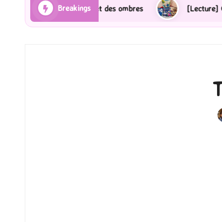
Breakings
Les Rayons et des ombres
[Lecture] Gardiens des ci
P
b