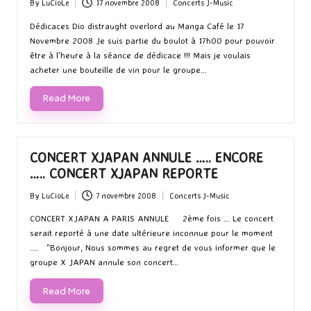
By
LuCioLe
17 novembre 2008
Concerts J-Music
Posted
Posted
by
in
Dédicaces Dio distraught overlord au Manga Café le 17
Novembre 2008 Je suis partie du boulot à 17h00 pour pouvoir
être à l'heure à la séance de dédicace !!! Mais je voulais
acheter une bouteille de vin pour le groupe…
Read More
CONCERT XJAPAN ANNULE ….. ENCORE
….. CONCERT XJAPAN REPORTE
By
LuCioLe
7 novembre 2008
Concerts J-Music
Posted
Posted
by
in
CONCERT XJAPAN A PARIS ANNULE 2ème fois ... Le concert
serait reporté à une date ultérieure inconnue pour le moment
.... "Bonjour, Nous sommes au regret de vous informer que le
groupe X JAPAN annule son concert…
Read More