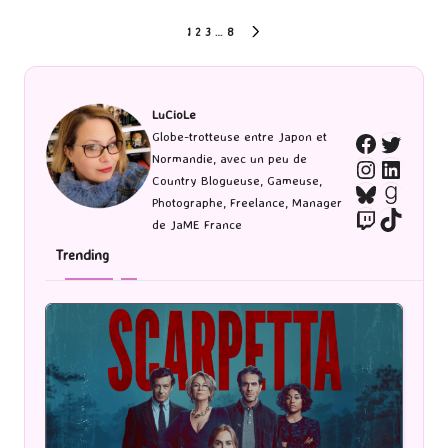
Pagination
1
2
3
…
8
NEXT
PAGE
des
publications
LuCioLe
Twitte
Globe-trotteuse entre Japon et
Faceboo
Normandie, avec un peu de
Instagra
Linked
Country Blogueuse, Gameuse,
Bluesky
Goodr
Photographe, Freelance, Manager
Twitch
TikTo
de JaME France
Trending