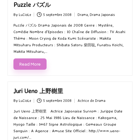
Puzzle パズル
By
LuCioLe
5 septembre 2008
Drama
,
Drama Japonais
Posted
Posted
by
in
Puzzle パズル Drama Japonais de 2008 Genre : Mystère,
Comédie Nombre d'Episodes : 10 Chaîne de Diffusion : TV Asahi
Thème : Moon Crying de Koda Kumi Scénariste : Makita
Mitsuharu Producteurs : Shibata Satoru 柴田聡, Funatsu Koichi,
Makita Mitsuharu,…
Read More
Juri Ueno 上野樹里
By
LuCioLe
5 septembre 2008
Actrice de Drama
Posted
Posted
by
in
Juri Ueno 上野樹里 Actrice Japonaise Surnom : Jurippe Date
de Naissance : 25 Mai 1986 Lieu de Naissance : Kakogawa,
Hyogo Taille : 1m67 Signe Astrologique : Gemeaux Groupe
Sanguin : A Agence : Amuse Site Officiel : http://www.ueno-
juri.com/…