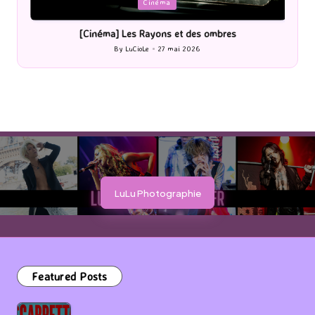
Posted
P
Cinéma
in
i
[Cinéma] Les Rayons et des ombres
[Le
By
LuCioLe
27 mai 2026
Posted
by
LuLu Photographie
Featured Posts