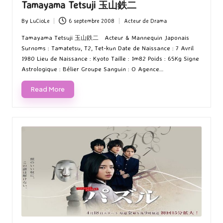
Tamayama Tetsuji 玉山鉄二
By
LuCioLe
6 septembre 2008
Acteur de Drama
Posted
Posted
by
in
Tamayama Tetsuji 玉山鉄二 Acteur & Mannequin Japonais
Surnoms : Tamatetsu, T2, Tet-kun Date de Naissance : 7 Avril
1980 Lieu de Naissance : Kyoto Taille : 1m82 Poids : 65Kg Signe
Astrologique : Bélier Groupe Sanguin : O Agence…
Read More