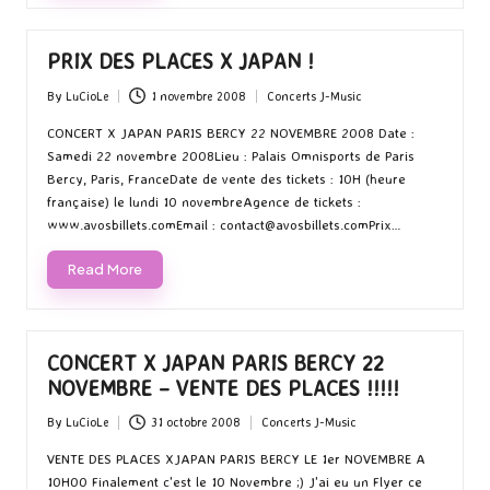
PRIX DES PLACES X JAPAN !
By
LuCioLe
1 novembre 2008
Concerts J-Music
Posted
Posted
by
in
CONCERT X JAPAN PARIS BERCY 22 NOVEMBRE 2008 Date :
Samedi 22 novembre 2008Lieu : Palais Omnisports de Paris
Bercy, Paris, FranceDate de vente des tickets : 10H (heure
française) le lundi 10 novembreAgence de tickets :
www.avosbillets.comEmail : contact@avosbillets.comPrix…
Read More
CONCERT X JAPAN PARIS BERCY 22
NOVEMBRE – VENTE DES PLACES !!!!!
By
LuCioLe
31 octobre 2008
Concerts J-Music
Posted
Posted
by
in
VENTE DES PLACES XJAPAN PARIS BERCY LE 1er NOVEMBRE A
10H00 Finalement c'est le 10 Novembre ;) J'ai eu un Flyer ce