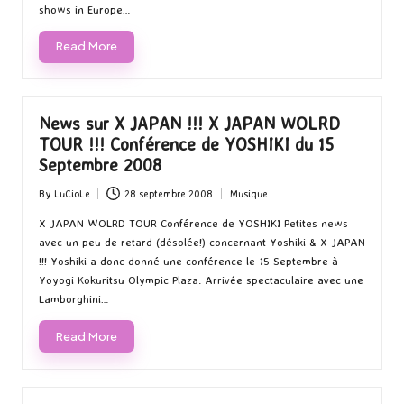
shows in Europe…
Read More
News sur X JAPAN !!! X JAPAN WOLRD
TOUR !!! Conférence de YOSHIKI du 15
Septembre 2008
By
LuCioLe
28 septembre 2008
Musique
Posted
Posted
by
in
X JAPAN WOLRD TOUR Conférence de YOSHIKI Petites news
avec un peu de retard (désolée!) concernant Yoshiki & X JAPAN
!!! Yoshiki a donc donné une conférence le 15 Septembre à
Yoyogi Kokuritsu Olympic Plaza. Arrivée spectaculaire avec une
Lamborghini…
Read More