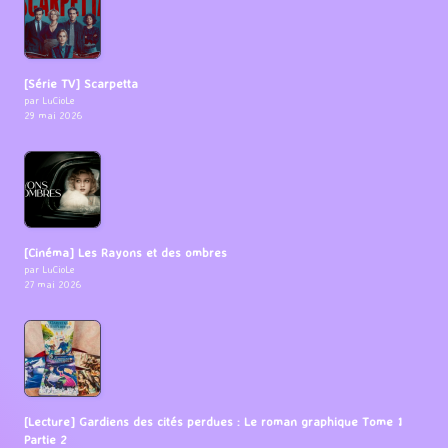
[Série TV] Scarpetta
par LuCioLe
29 mai 2026
[Cinéma] Les Rayons et des ombres
par LuCioLe
27 mai 2026
[Lecture] Gardiens des cités perdues : Le roman graphique Tome 1
Partie 2