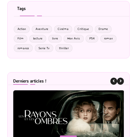
Tags
Action
Aventure
Cinéma
Critique
Drame
Film
lecture
livre
Mon Avis
PS4
roman
romance
Serie Tv
thriller
Derniers articles !