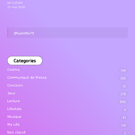
par LuCioLe
25 mai 2026
@lupiotte79
Categories
Cinéma
749
Communiqué de Presse
190
Concours
12
Jeux
279
Lecture
895
Lifestyle
4
Musique
91
My Life
110
Non classé
1