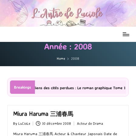
Année :
2008
Home
2008
Breakings
rdiens des cités perdues : Le roman graphique Tome 1 Partie 2
[Sér
Miura Haruma 三浦春馬
By
LuCioLe
10 décembre 2008
Acteur de Drama
Posted
Posted
by
in
Miura Haruma 三浦春馬 Acteur & Chanteur Japonais Date de