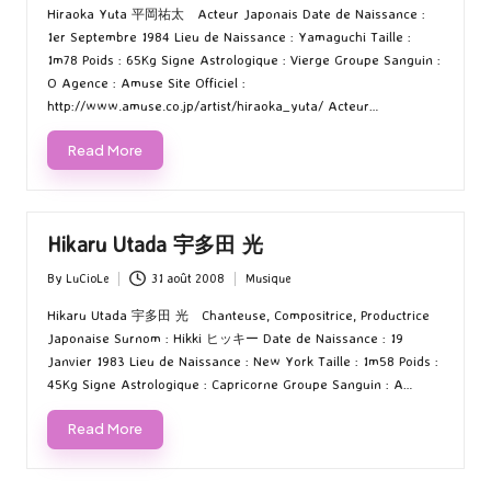
by
in
Hiraoka Yuta 平岡祐太 Acteur Japonais Date de Naissance :
1er Septembre 1984 Lieu de Naissance : Yamaguchi Taille :
1m78 Poids : 65Kg Signe Astrologique : Vierge Groupe Sanguin :
O Agence : Amuse Site Officiel :
http://www.amuse.co.jp/artist/hiraoka_yuta/ Acteur…
Read More
Hikaru Utada 宇多田 光
By
LuCioLe
31 août 2008
Musique
Posted
Posted
by
in
Hikaru Utada 宇多田 光 Chanteuse, Compositrice, Productrice
Japonaise Surnom : Hikki ヒッキー Date de Naissance : 19
Janvier 1983 Lieu de Naissance : New York Taille : 1m58 Poids :
45Kg Signe Astrologique : Capricorne Groupe Sanguin : A…
Read More