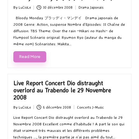
By
LuCioLe
10 décembre 2008
Drama Japonais
Posted
Posted
by
in
Bloody Monday ブラッディ・マンデイ Drama japonais de
2008 Genre: Action, suspense Nombre d’Episodes: 11 Chaîne de
diffusion: TBS Theme: Over the rain ~Hikari no Hashi~ de
Flumpool Scénario original: Ryumon Ryo (auteur du manga du
même nom) Scénaristes: Makita…
Read More
Live Report Concert Dio distraught
overlord au Trabendo le 29 Novembre
2008
By
LuCioLe
6 décembre 2008
Concerts J-Music
Posted
Posted
by
in
Live Report Concert Dio distraught overlord au Trabendo le 29
Novembre 2008 Excellent comme d’habitude ! A part le son qui
était vraiment très mauvais et les différents problèmes
techniques …, la première partie je n’ai pas aimé du tout…