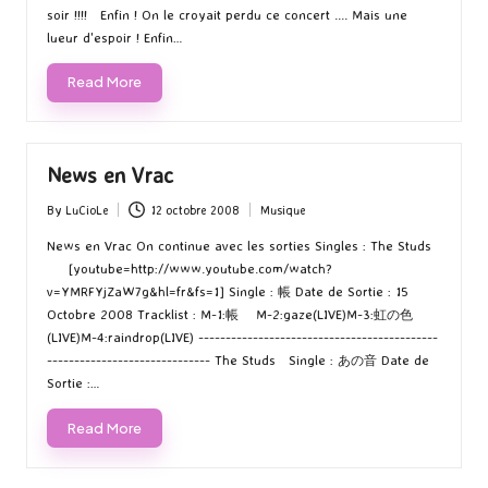
soir !!!! Enfin ! On le croyait perdu ce concert .... Mais une
lueur d'espoir ! Enfin…
Read More
News en Vrac
By
LuCioLe
12 octobre 2008
Musique
Posted
Posted
by
in
News en Vrac On continue avec les sorties Singles : The Studs
[youtube=http://www.youtube.com/watch?
v=YMRFYjZaW7g&hl=fr&fs=1] Single : 帳 Date de Sortie : 15
Octobre 2008 Tracklist : M-1:帳 M-2:gaze(LIVE)M-3:虹の色
(LIVE)M-4:raindrop(LIVE) --------------------------------------------
------------------------------ The Studs Single : あの音 Date de
Sortie :…
Read More