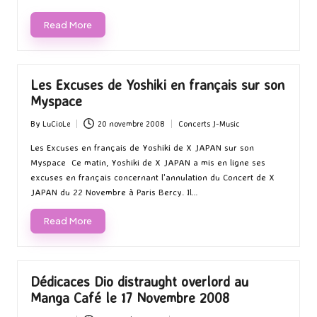
Read More
Les Excuses de Yoshiki en français sur son
Myspace
By
LuCioLe
20 novembre 2008
Concerts J-Music
Posted
Posted
by
in
Les Excuses en français de Yoshiki de X JAPAN sur son
Myspace Ce matin, Yoshiki de X JAPAN a mis en ligne ses
excuses en français concernant l'annulation du Concert de X
JAPAN du 22 Novembre à Paris Bercy. Il…
Read More
Dédicaces Dio distraught overlord au
Manga Café le 17 Novembre 2008