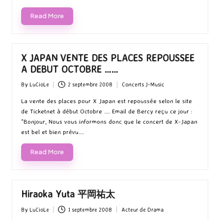
Read More
X JAPAN VENTE DES PLACES REPOUSSEE
A DEBUT OCTOBRE ……
By
LuCioLe
2 septembre 2008
Concerts J-Music
Posted
Posted
by
in
La vente des places pour X Japan est repoussée selon le site
de Ticketnet à début Octobre .... Email de Bercy reçu ce jour :
"Bonjour, Nous vous informons donc que le concert de X-Japan
est bel et bien prévu.…
Read More
Hiraoka Yuta 平岡祐太
By
LuCioLe
1 septembre 2008
Acteur de Drama
Posted
Posted