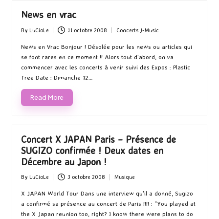
News en vrac
By
LuCioLe
11 octobre 2008
Concerts J-Music
Posted
Posted
by
in
News en Vrac Bonjour ! Désolée pour les news ou articles qui
se font rares en ce moment !! Alors tout d'abord, on va
commencer avec les concerts à venir suivi des Expos : Plastic
Tree Date : Dimanche 12…
Read More
Concert X JAPAN Paris – Présence de
SUGIZO confirmée ! Deux dates en
Décembre au Japon !
By
LuCioLe
3 octobre 2008
Musique
Posted
Posted
by
in
X JAPAN World Tour Dans une interview qu'il a donné, Sugizo
a confirmé sa présence au concert de Paris !!!! : "You played at
the X Japan reunion too, right? I know there were plans to do