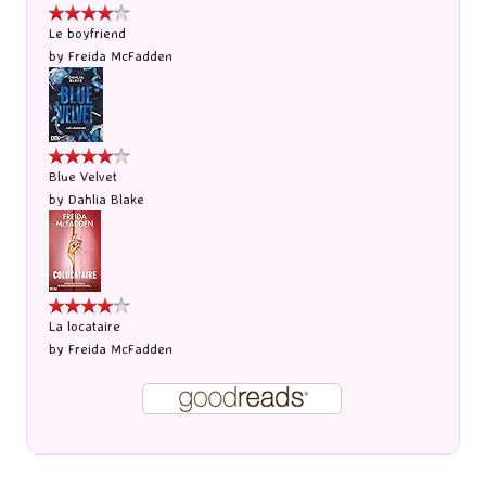
Le boyfriend
by
Freida McFadden
Blue Velvet
by
Dahlia Blake
La locataire
by
Freida McFadden