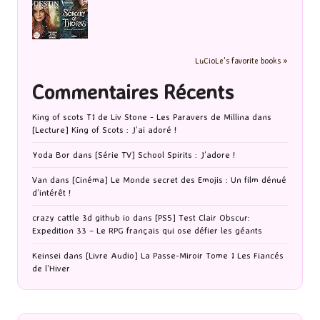
LuCioLe's favorite books »
Commentaires Récents
King of scots T1 de Liv Stone - Les Paravers de Millina
dans
[Lecture] King of Scots : J’ai adoré !
Yoda Bor
dans
[Série TV] School Spirits : J’adore !
Van
dans
[Cinéma] Le Monde secret des Emojis : Un film dénué
d’intérêt !
crazy cattle 3d github io
dans
[PS5] Test Clair Obscur:
Expedition 33 – Le RPG français qui ose défier les géants
Keinsei
dans
[Livre Audio] La Passe-Miroir Tome 1 Les Fiancés
de l’Hiver