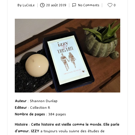
By
LuCioLe
20 août 2019
No Comments
0
Posted
by
Auteur
: Shannon Dunlap
Editeur
: Collection R
Nombre de pages
: 384 pages
Histoire
:
Cette histoire est vieille comme le monde. Elle parle
d’amour.
IZZY
a toujours voulu suivre des études de