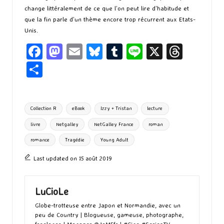
change littéralement de ce que l’on peut lire d’habitude et
que la fin parle d’un thème encore trop récurrent aux Etats-
Unis.
Fa
M
E
Bl
T
Li
X
T
ce
as
m
u
u
n
hr
P
b
to
ai
es
m
e
ea
ar
o
d
l
ky
bl
ds
ta
Tags:
Collection R
eBook
Izzy + Tristan
lecture
o
o
r
g
livre
Netgalley
NetGalley France
roman
k
n
er
romance
Tragédie
Young Adult
Last updated on 15 août 2019
LuCioLe
Globe-trotteuse entre Japon et Normandie, avec un
peu de Country | Blogueuse, gameuse, photographe,