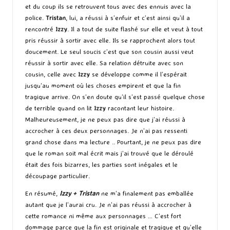
et du coup ils se retrouvent tous avec des ennuis avec la
police.
Tristan
, lui, a réussi à s’enfuir et c’est ainsi qu’il a
rencontré
Izzy
. Il a tout de suite flashé sur elle et veut à tout
pris réussir à sortir avec elle. Ils se rapprochent alors tout
doucement. Le seul soucis c’est que son cousin aussi veut
réussir à sortir avec elle. Sa relation détruite avec son
cousin, celle avec
Izzy
se développe comme il l’espérait
jusqu’au moment où les choses empirent et que la fin
tragique arrive. On s’en doute qu’il s’est passé quelque chose
de terrible quand on lit
Izzy
racontant leur histoire.
Malheureusement, je ne peux pas dire que j’ai réussi à
accrocher à ces deux personnages. Je n’ai pas ressenti
grand chose dans ma lecture .. Pourtant, je ne peux pas dire
que le roman soit mal écrit mais j’ai trouvé que le déroulé
était des fois bizarres, les parties sont inégales et le
découpage particulier.
En résumé,
Izzy + Tristan
ne m’a finalement pas emballée
autant que je l’aurai cru. Je n’ai pas réussi à accrocher à
cette romance ni même aux personnages … C’est fort
dommage parce que la fin est originale et tragique et qu’elle