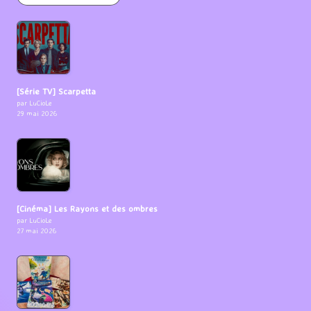
[Série TV] Scarpetta
par LuCioLe
29 mai 2026
[Cinéma] Les Rayons et des ombres
par LuCioLe
27 mai 2026