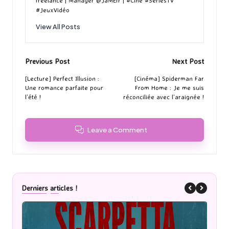
freelance | Manager @JaMEfr | #Cine #SeriesTV
#JeuxVidéo
View All Posts
Post
Previous Post
Next Post
navigation
[Lecture] Perfect Illusion :
[Cinéma] Spiderman Far
Une romance parfaite pour
From Home : Je me suis
l’été !
réconciliée avec l’araignée !
Leave a Comment
Derniers articles !