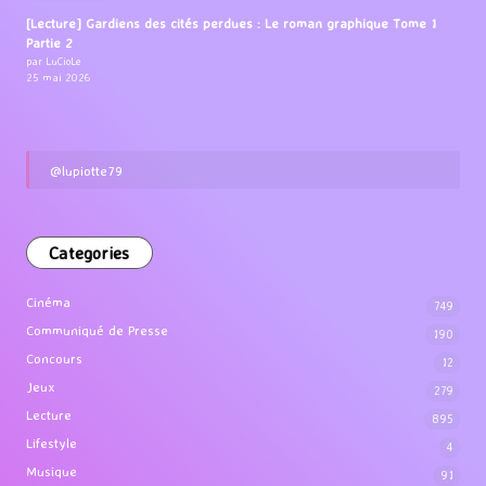
[Lecture] Gardiens des cités perdues : Le roman graphique Tome 1
Partie 2
par LuCioLe
25 mai 2026
@lupiotte79
Categories
Cinéma
749
Communiqué de Presse
190
Concours
12
Jeux
279
Lecture
895
Lifestyle
4
Musique
91