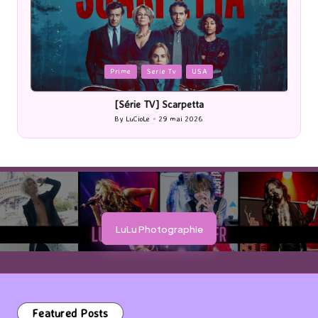
Posted
P
Prime
Serie Tv
USA
in
i
[Série TV] Scarpetta
By
LuCioLe
29 mai 2026
Posted
by
LuLu Photographie
Featured Posts