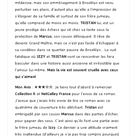
médecine‚ mais son emménagement à Brooklyn est venu
perturber ses plans‚ d’autant plus qu’elle a l’impression de
s’éloigner de sa famille et surtout de son frère jumeau‚
qu’elle comprend de moins en moins.
TRISTAN
lui‚ est un
jeune prodige des échecs qui vit chez sa tante sous la
protection de
Marcus
‚ son cousin délinquant. Il rêve de
devenir Grand Maître‚ mais ce n’est pas facile d’échapper à
sa condition dans ce quartier pauvre de Brooklyn… La nuit
fatidique où
IZZY
et
TRISTAN
vont se rencontrer les fera
basculer dans une histoire aussi ancienne et irrésistible que
l’amour lui-même.
Mais la vie est souvent cruelle avec ceux
qui s’aiment
Mon Avis
: ★
★★☆☆
. Je tiens tout d’abord à remercier
Collection R
et
NetGalley France
pour l’envoi de ce roman.
J’avoue que j’avais très envie de lire ce roman avec ce
quatrième de couverture très alléchant.
Tristan
est
embrigadé par son cousin
Marcus
dans des parties d’échec
pour gagner des sous. C’est ainsi qu’ils font une partie avec
le frère jumeau de
Izzy
. Ce dernier a une attitude vraiment
très inattendue (d’ailleurs je n’ai pas trop compris pourquoi)