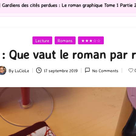
es : Le roman graphique Tome 1 Partie 2
[Série TV] Th
Posted
Lecture
Romans
★★★☆☆
in
 : Que vaut le roman par r
By
LuCioLe
17 septembre 2019
No Comments
osted
y