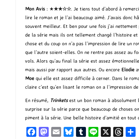
Mon Avis
: ★
★★☆☆
. Je tiens tout d’abord à remerc
lire le roman et je l’ai beaucoup aimé. J’avais donc h
souvent meilleur. Et ben pour une fois j’ai nettement 
de la série mais ils ont tellement changé l’histoire 
chose et du coup on n’a pas l’impression de lire un ro
que l’autre soient-elles. On ne rentre pas assez au f
vols. Alors qu’au final la série est assez émotionnel
mais aussi par rapport aux autres. Ou encore
Elodie
a
Moe
qui elle est assez difficile à cerner. Dans le ro
claire c’est qu’en lisant le roman on a l’impression d
En résumé,
Trinkets
est un bon roman à absolument li
surprise sur la série parce que beaucoup de choses on
piment à la série. Une belle histoire d’amitié en tout 
Fa
M
E
Bl
T
Li
X
T