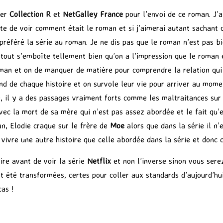
ier
Collection R
et
NetGalley France
pour l’envoi de ce roman. J’a
âte de voir comment était le roman et si j’aimerai autant sachant 
préféré la série au roman. Je ne dis pas que le roman n’est pas bie
et tout s’emboîte tellement bien qu’on a l’impression que le roman
man et on de manquer de matière pour comprendre la relation qui se
ond de chaque histoire et on survole leur vie pour arriver au mom
le, il y a des passages vraiment forts comme les maltraitances su
vec la mort de sa mère qui n’est pas assez abordée et le fait qu’el
man, Elodie craque sur le frère de
Moe
alors que dans la série il n’
e vivre une autre histoire que celle abordée dans la série et donc 
re avant de voir la série
Netflix
et non l’inverse sinon vous sere
t été transformées, certes pour coller aux standards d’aujourd’hu
cas !
P