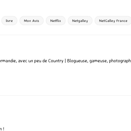
ar
ta
g
livre
Mon Avis
Netflix
Netgalley
NetGalley France
er
ormandie, avec un peu de Country | Blogueuse, gameuse, photograph
n !