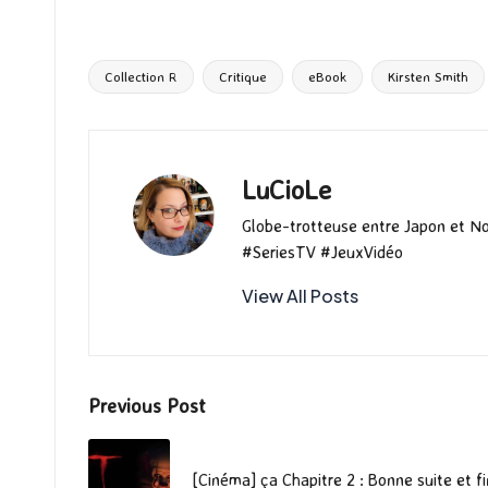
ce
as
m
u
u
n
hr
b
to
ai
es
m
e
ea
o
d
l
ky
bl
ds
Collection R
Critique
eBook
Kirsten Smith
Tags:
o
o
r
k
n
LuCioLe
Globe-trotteuse entre Japon et N
#SeriesTV #JeuxVidéo
View All Posts
Post
Previous Post
navigation
[Cinéma] ça Chapitre 2 : Bonne suite et fi