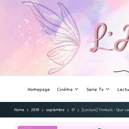
Homepage
Cinéma
Serie Tv
Lectu
Home
2019
septembre
17
[Lecture] Trinkets : Que va