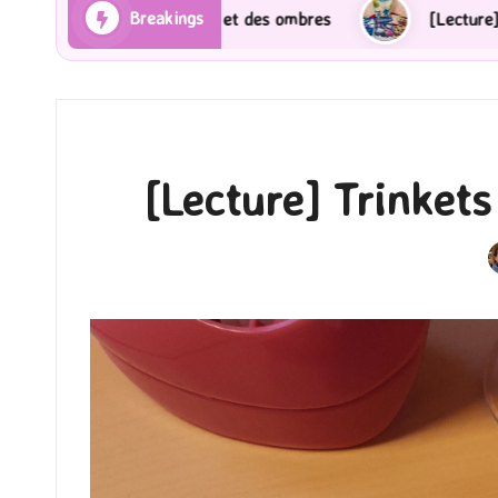
Breakings
ns et des ombres
[Lecture] Gardiens des cités perdu
[Lecture] Trinkets
P
b