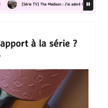
e Madison : J’ai adoré !
[Lecture] La femme de ménage
apport à la série ?
0