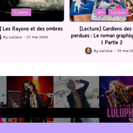
Posted
BD
Lecture
Serie Tv
USA
in
ture] Gardiens des cités
[Série TV] The Madison : J’
 : Le roman graphique Tome
By
LuCioLe
22 mai 2
Posted
1 Partie 2
by
By
LuCioLe
25 mai 2026
ted