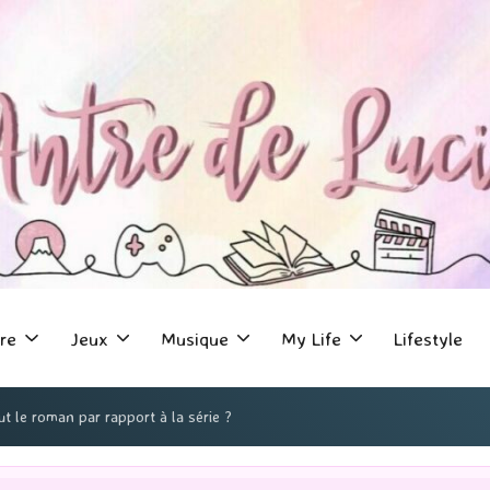
re
Jeux
Musique
My Life
Lifestyle
ut le roman par rapport à la série ?