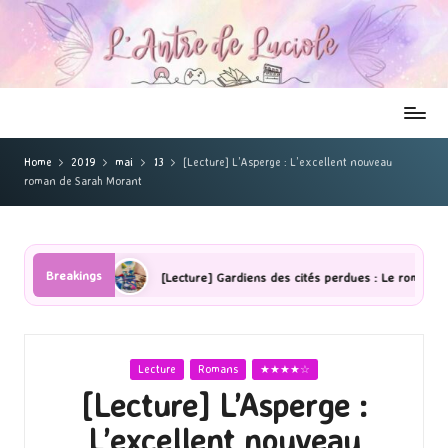
Home
2019
mai
13
[Lecture] L’Asperge : L’excellent nouveau
roman de Sarah Morant
Breakings
s ombres
[Lecture] Gardiens des cités perdues : Le roman graphique
Posted
Lecture
Romans
★★★★☆
in
[Lecture] L’Asperge :
L’excellent nouveau