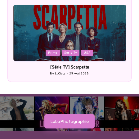
Posted
P
Prime
Serie Tv
USA
in
i
[Série TV] Scarpetta
By
LuCioLe
29 mai 2026
Posted
by
LuLu Photographie