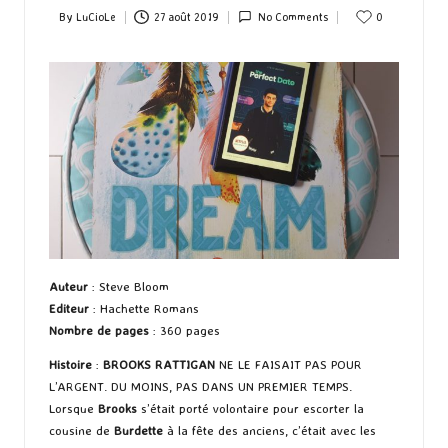
By
LuCioLe
27 août 2019
No Comments
0
Posted
by
Auteur
: Steve Bloom
Editeur
: Hachette Romans
Nombre de pages
: 360 pages
Histoire
:
BROOKS RATTIGAN
NE LE FAISAIT PAS POUR
L’ARGENT. DU MOINS, PAS DANS UN PREMIER TEMPS.
Lorsque
Brooks
s’était porté volontaire pour escorter la
cousine de
Burdette
à la fête des anciens, c’était avec les