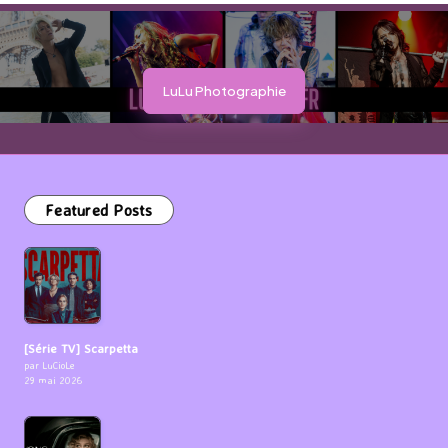
LuLu Photographie
Featured Posts
[Série TV] Scarpetta
par LuCioLe
29 mai 2026