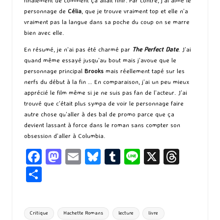
finalement de comment ça allait finir. Par contre, j’ai aimé le
personnage de
Célia
, que je trouve vraiment top et elle n’a
vraiment pas la langue dans sa poche du coup on se marre
bien avec elle.
En résumé, je n’ai pas été charmé par
The Perfect Date
. J’ai
quand même essayé jusqu’au bout mais j’avoue que le
personnage principal
Brooks
mais réellement tapé sur les
nerfs du début à la fin … En comparaison, j’ai un peu mieux
apprécié le film même si je ne suis pas fan de l’acteur. J’ai
trouvé que c’était plus sympa de voir le personnage faire
autre chose qu’aller à des bal de promo parce que ça
devient lassant à force dans le roman sans compter son
obsession d’aller à Columbia.
Fa
M
E
Bl
T
Li
X
T
ce
as
m
u
u
n
hr
P
b
to
ai
es
m
e
ea
ar
o
d
l
ky
bl
ds
ta
Tags:
Critique
Hachette Romans
lecture
livre
o
o
r