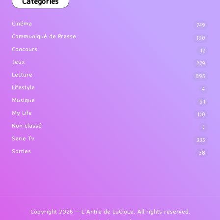
Categories
Cinéma
749
Communiqué de Presse
190
Concours
12
Jeux
279
Lecture
895
Lifestyle
4
Musique
91
My Life
110
Non classé
1
Serie Tv
335
Sorties
38
Copyright 2026 — L'Antre de LuCioLe. All rights reserved.