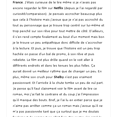
France
. J’étais curieuse de le lire même si je n’avais pas
encore regarder le film sur
Netflix
(depuis je l’ai regardé par
curiosité/comparaison). Je pensais accrocher beaucoup plus
que cela à l’histoire mais j’avoue que je n’ai pas accroché du
tout au personnage que je trouve trop centré sur lui-même et
trop penché sur son rêve pour tout mettre de côté. D’ailleurs,
il s’en rend compte finalement au bout d’un moment mais bon
je le trouve un peu antipathique donc difficile de s’accrocher
à la lecture. Et puis, je trouve que l’histoire est un peu trop
hachée on passe d’un bal de promo, à son rêve et puis
rebelote. Le film est plus drôle quand on le voit aller à
différents endroits et dans les tenues les plus folles. Ça
aurait donné un meilleur rythme que de changer un peu. En
plus, même son crush pour
Shelby
n’est pas vraiment
passionnant. Et l’arrivée à la chute tombe un peu de nul part.
Je pense qu’il faut clairement voir le film avant de lire ce
roman, moi j’ai fait le contraire et du coup j’ai l’impression
qu’il manque des bouts. Bref, je l’ai lu en entier parce que je
n’aime pas arrêter comme ça un roman mais j’avoue qu’il ne
m’a pas passionnée tant que ça surtout que je me doutais