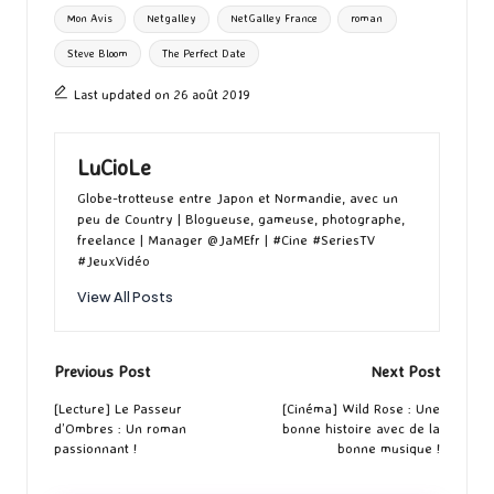
g
Mon Avis
Netgalley
NetGalley France
roman
k
n
er
Steve Bloom
The Perfect Date
Last updated on 26 août 2019
LuCioLe
Globe-trotteuse entre Japon et Normandie, avec un
peu de Country | Blogueuse, gameuse, photographe,
freelance | Manager @JaMEfr | #Cine #SeriesTV
#JeuxVidéo
View All Posts
Post
Previous Post
Next Post
navigation
[Lecture] Le Passeur
[Cinéma] Wild Rose : Une
d’Ombres : Un roman
bonne histoire avec de la
passionnant !
bonne musique !