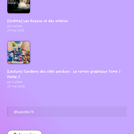
[Cinéma] Les Rayons et des ombres
par LuCioLe
27 mai 2026
[Lecture] Gardiens des cités perdues : Le roman graphique Tome 1
Partie 2
par LuCioLe
25 mai 2026
@lupiotte79