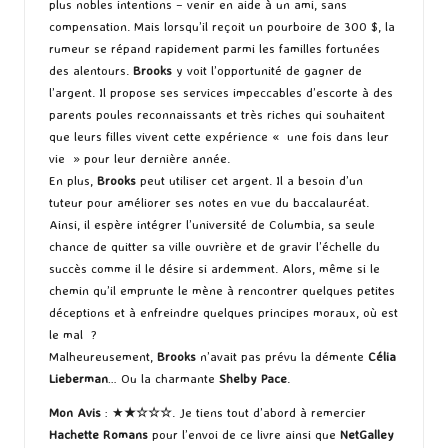
plus nobles intentions – venir en aide à un ami, sans
compensation. Mais lorsqu’il reçoit un pourboire de 300 $, la
rumeur se répand rapidement parmi les familles fortunées
des alentours.
Brooks
y voit l’opportunité de gagner de
l’argent. Il propose ses services impeccables d’escorte à des
parents poules reconnaissants et très riches qui souhaitent
que leurs filles vivent cette expérience « une fois dans leur
vie » pour leur dernière année.
En plus,
Brooks
peut utiliser cet argent. Il a besoin d’un
tuteur pour améliorer ses notes en vue du baccalauréat.
Ainsi, il espère intégrer l’université de Columbia, sa seule
chance de quitter sa ville ouvrière et de gravir l’échelle du
succès comme il le désire si ardemment. Alors, même si le
chemin qu’il emprunte le mène à rencontrer quelques petites
déceptions et à enfreindre quelques principes moraux, où est
le mal ?
Malheureusement,
Brooks
n’avait pas prévu la démente
Célia
Lieberman
… Ou la charmante
Shelby Pace
.
Mon Avis
: ★
★☆☆☆
. Je tiens tout d’abord à remercier
Hachette Romans
pour l’envoi de ce livre ainsi que
NetGalley