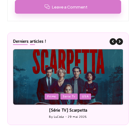
Leave a Comment
Derniers articles !
Posted
P
Prime
Serie Tv
USA
in
i
[Série TV] Scarpetta
By
LuCioLe
29 mai 2026
Posted
by