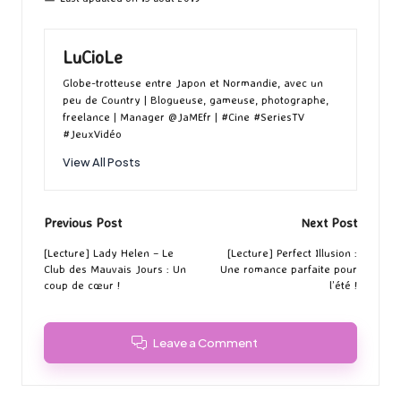
LuCioLe
Globe-trotteuse entre Japon et Normandie, avec un
peu de Country | Blogueuse, gameuse, photographe,
freelance | Manager @JaMEfr | #Cine #SeriesTV
#JeuxVidéo
View All Posts
Post
Previous Post
Next Post
navigation
[Lecture] Lady Helen – Le
[Lecture] Perfect Illusion :
Club des Mauvais Jours : Un
Une romance parfaite pour
coup de cœur !
l’été !
Leave a Comment