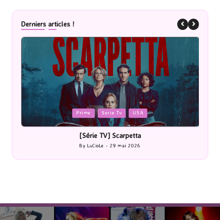
Derniers articles !
Posted
P
Prime
Serie Tv
USA
in
i
[Série TV] Scarpetta
By
LuCioLe
29 mai 2026
Posted
by