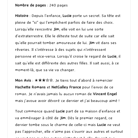
Nombre de pages
: 240 pages
Histoire
: Depuis l’enfance,
Lucie
porte un secret. Sa tête est
pleine de “si” qui l’empêchent parfois de faire des choix.
Lorsqu’elle rencontre
Jim
, elle voit en lui une sorte
d’extraterrestre. Elle le déteste tout de suite car elle sait
qu’elle pourrait tomber amoureuse de lui.
Jim
vit dans ses
rêveries. Il s’intéresse à des sujets qui n’intéressent
personne et vice-versa. Lorsqu’il croise le regard de
Lucie
, il
sait qu’elle est différente des autres filles. Il sait aussi, à ce
moment-là, que sa vie va changer.
Mon Avis
: ★
★★☆☆
. Je tiens tout d’abord à remercier
Hachette Romans
et
NetGalley France
pour l’envoi de ce
roman. Je n’avais jamais lu aucun roman de
Vincent Engel
mais j’avoue avoir dévoré ce dernier et j’ai beaucoup aimé !
Tout commence quand
Lucie
part de sa maison d’enfance et
va emménager à côté de
Jim
. Dès le premier regard, ce
dernier tombe sous le charme de celle-ci mais
Lucie
ne veut
pas l’approcher, elle n’aime pas s’ouvrir aux autres et surtout
ne veut pas que les autres s’attachent à elle. On sait que