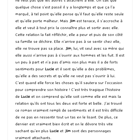
quelque chose s’est passé il y a longtemps et que ça l’a
marqué, à tel point qu’elle pense qu’il faut qu’elle reste seule
et qu’elle porte malheur. Mais
Jim
est tenace, il s’accroche à
elle et veut à tout prix la connaître plus et sortir avec elle.
Cette relation la fait réfléchir, elle a peur et puis de son côté
sa famille se déchire. Elle n’arrive pas à se sentir chez elle,
elle ne trouve pas sa place.
Jim
, lui, vit seul avec sa mère qui
elle aussi n’arrive pas à s’ouvrir aux hommes et les fuit. Il est
un peu à part et n’a pas d’amis non plus mais il a de forts
sentiments pour
Lucie
et il sent qu’elle a des problèmes,
qu’elle a des secrets et qu’elle ne veut pas s’ouvrir à lui.
C’est quand elle force les choses qu’il sautera sur l’occasion
pour comprendre son histoire ! C’est très tragique l’histoire
de
Lucie
et on comprend qu’elle soit comme elle est mais la
relation qu’ils ont tous les deux est forte et belle. J’ai trouvé
ce roman vraiment rempli de sentiments et il est très difficile
de ne pas en ressentir tout un tas en le lisant. De plus, ce
dernier est vraiment bien écrit et on le dévore très vite
sachant qu’en plus
Lucie
et
Jim
sont des personnages
vraiment attachants.