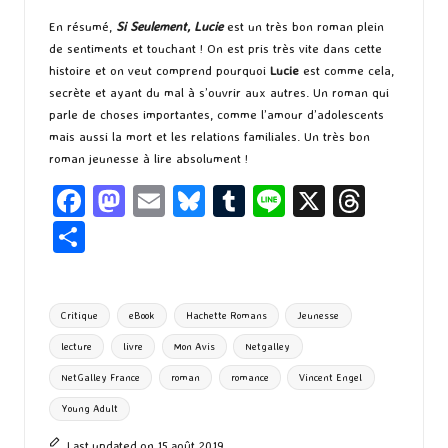
En résumé,
Si Seulement, Lucie
est un très bon roman plein
de sentiments et touchant ! On est pris très vite dans cette
histoire et on veut comprend pourquoi
Lucie
est comme cela,
secrète et ayant du mal à s’ouvrir aux autres. Un roman qui
parle de choses importantes, comme l’amour d’adolescents
mais aussi la mort et les relations familiales. Un très bon
roman jeunesse à lire absolument !
Fa
M
E
Bl
T
Li
X
T
ce
as
m
u
u
n
hr
P
b
to
ai
es
m
e
ea
ar
o
d
l
ky
bl
ds
ta
Tags:
Critique
eBook
Hachette Romans
Jeunesse
o
o
r
g
lecture
livre
Mon Avis
Netgalley
k
n
er
NetGalley France
roman
romance
Vincent Engel
Young Adult
Last updated on 15 août 2019