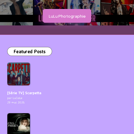
LuLu Photographie
Featured Posts
[Série TV] Scarpetta
par LuCioLe
29 mai 2026