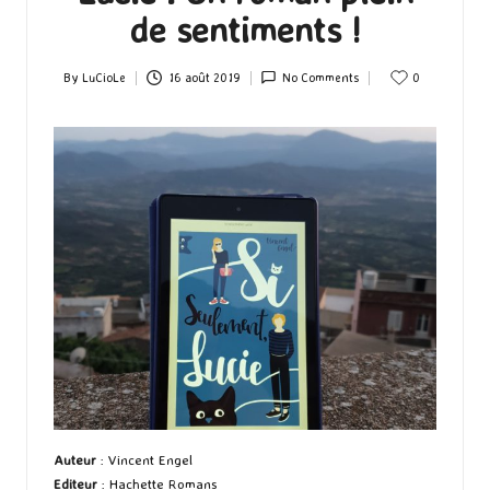
de sentiments !
By
LuCioLe
16 août 2019
No Comments
0
Posted
by
Auteur
: Vincent Engel
Editeur
: Hachette Romans