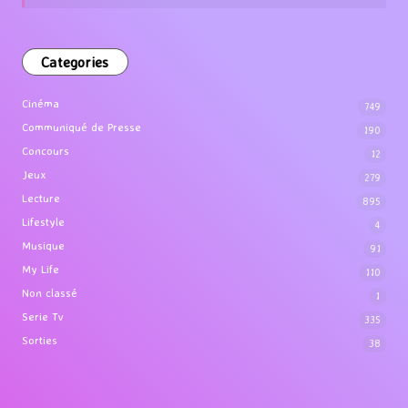
Categories
Cinéma
749
Communiqué de Presse
190
Concours
12
Jeux
279
Lecture
895
Lifestyle
4
Musique
91
My Life
110
Non classé
1
Serie Tv
335
Sorties
38