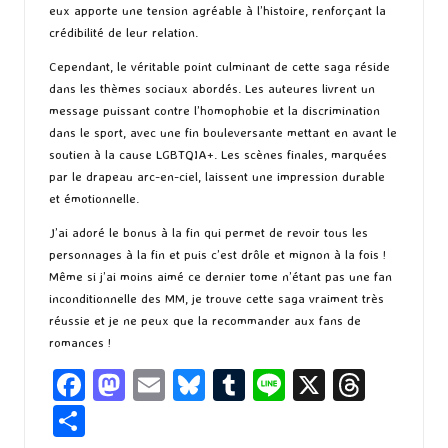
eux apporte une tension agréable à l’histoire, renforçant la
crédibilité de leur relation.
Cependant, le véritable point culminant de cette saga réside
dans les thèmes sociaux abordés. Les auteures livrent un
message puissant contre l’homophobie et la discrimination
dans le sport, avec une fin bouleversante mettant en avant le
soutien à la cause LGBTQIA+. Les scènes finales, marquées
par le drapeau arc-en-ciel, laissent une impression durable
et émotionnelle.
J’ai adoré le bonus à la fin qui permet de revoir tous les
personnages à la fin et puis c’est drôle et mignon à la fois !
Même si j’ai moins aimé ce dernier tome n’étant pas une fan
inconditionnelle des MM, je trouve cette saga vraiment très
réussie et je ne peux que la recommander aux fans de
romances !
Fa
M
E
Bl
T
Li
X
T
ce
as
m
u
u
n
hr
P