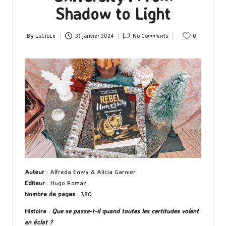
Shadow to Light
By
LuCioLe
31 janvier 2024
No Comments
0
Posted
by
Auteur
: Alfreda Enwy & Alicia Garnier
Editeur
: Hugo Roman
Nombre de pages
: 380
Histoire
:
Que se passe-t-il quand toutes les certitudes volent
en éclat ?