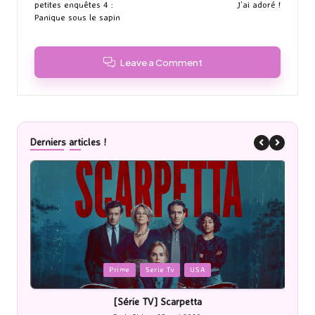
petites enquêtes 4 :
J’ai adoré !
Panique sous le sapin
Leave a Comment
Derniers articles !
Posted
P
Prime
Serie Tv
USA
in
i
[Série TV] Scarpetta