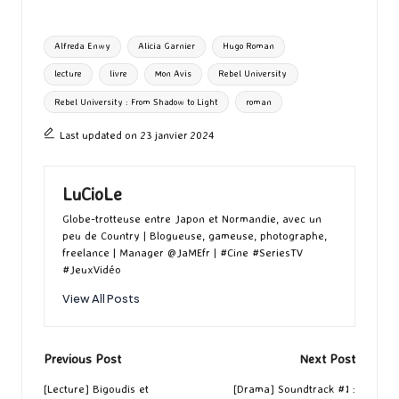
b
to
ai
es
m
e
ea
ar
o
d
l
ky
bl
ds
ta
Tags:
Alfreda Enwy
Alicia Garnier
Hugo Roman
o
o
r
g
lecture
livre
Mon Avis
Rebel University
k
n
er
Rebel University : From Shadow to Light
roman
Last updated on 23 janvier 2024
LuCioLe
Globe-trotteuse entre Japon et Normandie, avec un
peu de Country | Blogueuse, gameuse, photographe,
freelance | Manager @JaMEfr | #Cine #SeriesTV
#JeuxVidéo
View All Posts
Post
Previous Post
Next Post
navigation
[Lecture] Bigoudis et
[Drama] Soundtrack #1 :