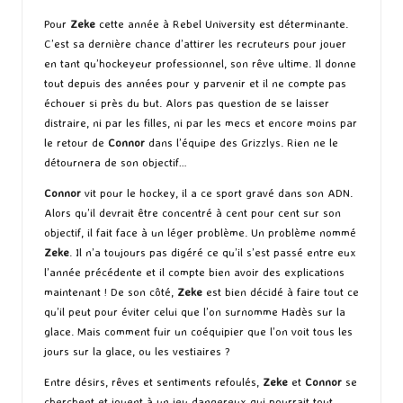
Pour
Zeke
cette année à Rebel University est déterminante.
C’est sa dernière chance d’attirer les recruteurs pour jouer
en tant qu’hockeyeur professionnel, son rêve ultime. Il donne
tout depuis des années pour y parvenir et il ne compte pas
échouer si près du but. Alors pas question de se laisser
distraire, ni par les filles, ni par les mecs et encore moins par
le retour de
Connor
dans l’équipe des Grizzlys. Rien ne le
détournera de son objectif…
Connor
vit pour le hockey, il a ce sport gravé dans son ADN.
Alors qu’il devrait être concentré à cent pour cent sur son
objectif, il fait face à un léger problème. Un problème nommé
Zeke
. Il n’a toujours pas digéré ce qu’il s’est passé entre eux
l’année précédente et il compte bien avoir des explications
maintenant ! De son côté,
Zeke
est bien décidé à faire tout ce
qu’il peut pour éviter celui que l’on surnomme Hadès sur la
glace. Mais comment fuir un coéquipier que l’on voit tous les
jours sur la glace, ou les vestiaires ?
Entre désirs, rêves et sentiments refoulés,
Zeke
et
Connor
se
cherchent et jouent à un jeu dangereux qui pourrait tout