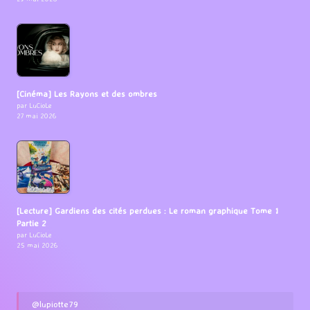
[Cinéma] Les Rayons et des ombres
par LuCioLe
27 mai 2026
[Lecture] Gardiens des cités perdues : Le roman graphique Tome 1
Partie 2
par LuCioLe
25 mai 2026
@lupiotte79