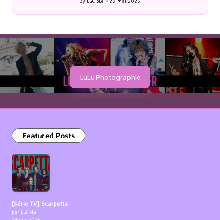
By
LuCioLe
29 mai 2026
Posted
by
LuLu Photographie
Featured Posts
[Série TV] Scarpetta
par LuCioLe
29 mai 2026