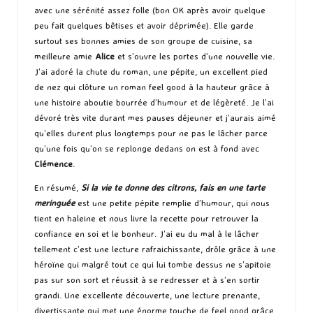
avec une sérénité assez folle (bon OK après avoir quelque
peu fait quelques bêtises et avoir déprimée). Elle garde
surtout ses bonnes amies de son groupe de cuisine, sa
meilleure amie
Alice
et s’ouvre les portes d’une nouvelle vie.
J’ai adoré la chute du roman, une pépite, un excellent pied
de nez qui clôture un roman feel good à la hauteur grâce à
une histoire aboutie bourrée d’humour et de légèreté. Je l’ai
dévoré très vite durant mes pauses déjeuner et j’aurais aimé
qu’elles durent plus longtemps pour ne pas le lâcher parce
qu’une fois qu’on se replonge dedans on est à fond avec
Clémence
.
En résumé,
Si la vie te donne des citrons, fais en une tarte
meringuée
est une petite pépite remplie d’humour, qui nous
tient en haleine et nous livre la recette pour retrouver la
confiance en soi et le bonheur. J’ai eu du mal à le lâcher
tellement c’est une lecture rafraichissante, drôle grâce à une
héroïne qui malgré tout ce qui lui tombe dessus ne s’apitoie
pas sur son sort et réussit à se redresser et à s’en sortir
grandi. Une excellente découverte, une lecture prenante,
divertissante qui met une énorme touche de feel good grâce