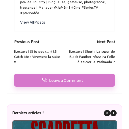
peu de Country | Blogueuse, gameuse, photographe,
freelance | Manager @JaMEfr | #Cine #SeriesTV
#JeuxVidéo
View All Posts
Post
Previous Post
Next Post
navigation
[Lecture] Si tu peux… #1,5
[Lecture] Shuri : La sœur de
Catch Me : Vivement la suite
Black Panther réussira t’elle
!!
à sauver le Wakanda ?
Leave a Comment
Derniers articles !