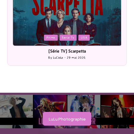
Posted
P
Prime
Serie Tv
USA
in
i
[Série TV] Scarpetta
By
LuCioLe
29 mai 2026
Posted
by
LuLu Photographie