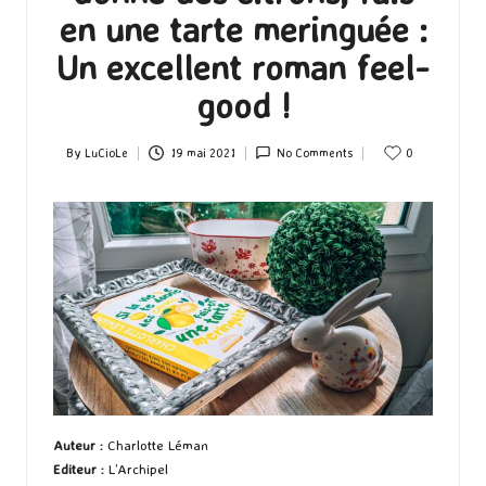
en une tarte meringuée :
Un excellent roman feel-
good !
By
LuCioLe
19 mai 2021
No Comments
0
Posted
by
Auteur
:
Charlotte Léman
Editeur
:
L’Archipel