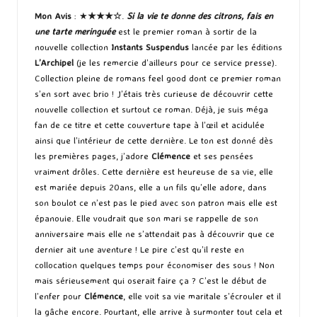
Mon Avis
: ★
★★
★
☆
.
Si la vie te donne des citrons, fais en
une tarte meringuée
est le premier roman à sortir de la
nouvelle collection
Instants Suspendus
lancée par les éditions
L’Archipel
(je les remercie d’ailleurs pour ce service presse).
Collection pleine de romans feel good dont ce premier roman
s’en sort avec brio ! J’étais très curieuse de découvrir cette
nouvelle collection et surtout ce roman. Déjà, je suis méga
fan de ce titre et cette couverture tape à l’œil et acidulée
ainsi que l’intérieur de cette dernière. Le ton est donné dès
les premières pages, j’adore
Clémence
et ses pensées
vraiment drôles. Cette dernière est heureuse de sa vie, elle
est mariée depuis 20ans, elle a un fils qu’elle adore, dans
son boulot ce n’est pas le pied avec son patron mais elle est
épanouie. Elle voudrait que son mari se rappelle de son
anniversaire mais elle ne s’attendait pas à découvrir que ce
dernier ait une aventure ! Le pire c’est qu’il reste en
collocation quelques temps pour économiser des sous ! Non
mais sérieusement qui oserait faire ça ? C’est le début de
l’enfer pour
Clémence
, elle voit sa vie maritale s’écrouler et il
la gâche encore. Pourtant, elle arrive à surmonter tout cela et