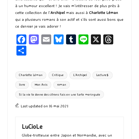
à un humour excellent ! Je vais m’intéresser de plus près à
cette collection de l’
Archipel
mais aussi à
Charlotte Léman
qui a plusieurs romans à son actif et s’ils sont aussi bons que
ce dernier je vais adorer !
Fa
M
E
Bl
T
Li
X
T
ce
as
m
u
u
n
hr
P
b
to
ai
es
m
e
ea
ar
o
d
l
ky
bl
ds
ta
Tags:
Charlotte Léman
Critique
L'Archipel
Lecture$
o
o
r
g
livre
Mon Avis
roman
k
n
er
Si la vie te donne des citrons fais en une tarte meringuée
Last updated on 16 mai 2021
LuCioLe
Globe-trotteuse entre Japon et Normandie, avec un