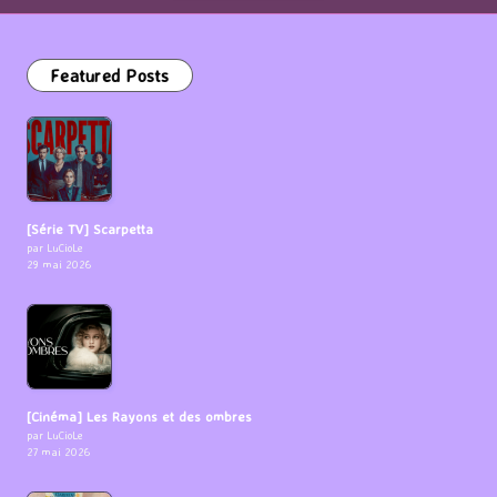
Featured Posts
[Série TV] Scarpetta
par LuCioLe
29 mai 2026
[Cinéma] Les Rayons et des ombres
par LuCioLe
27 mai 2026