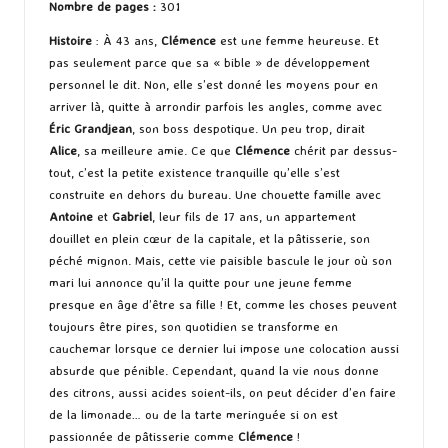
Nombre de pages
:
301
Histoire
: À 43 ans,
Clémence
est une femme heureuse. Et
pas seulement parce que sa « bible » de développement
personnel le dit. Non, elle s’est donné les moyens pour en
arriver là, quitte à arrondir parfois les angles, comme avec
Éric Grandjean
, son boss despotique. Un peu trop, dirait
Alice
, sa meilleure amie. Ce que
Clémence
chérit par dessus-
tout, c’est la petite existence tranquille qu’elle s’est
construite en dehors du bureau. Une chouette famille avec
Antoine
et
Gabriel
, leur fils de 17 ans, un appartement
douillet en plein cœur de la capitale, et la pâtisserie, son
péché mignon. Mais, cette vie paisible bascule le jour où son
mari lui annonce qu’il la quitte pour une jeune femme
presque en âge d’être sa fille ! Et, comme les choses peuvent
toujours être pires, son quotidien se transforme en
cauchemar lorsque ce dernier lui impose une colocation aussi
absurde que pénible. Cependant, quand la vie nous donne
des citrons, aussi acides soient-ils, on peut décider d’en faire
de la limonade… ou de la tarte meringuée si on est
passionnée de pâtisserie comme
Clémence
!