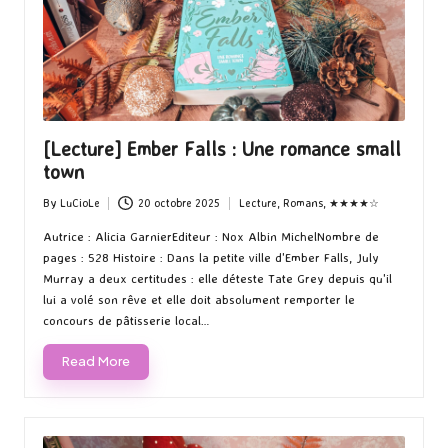
[Lecture] Ember Falls : Une romance small
town
By
LuCioLe
20 octobre 2025
Lecture
,
Romans
,
★★★★☆
Posted
Posted
by
in
Autrice : Alicia GarnierEditeur : Nox Albin MichelNombre de
pages : 528 Histoire : Dans la petite ville d'Ember Falls, July
Murray a deux certitudes : elle déteste Tate Grey depuis qu'il
lui a volé son rêve et elle doit absolument remporter le
concours de pâtisserie local…
Read More