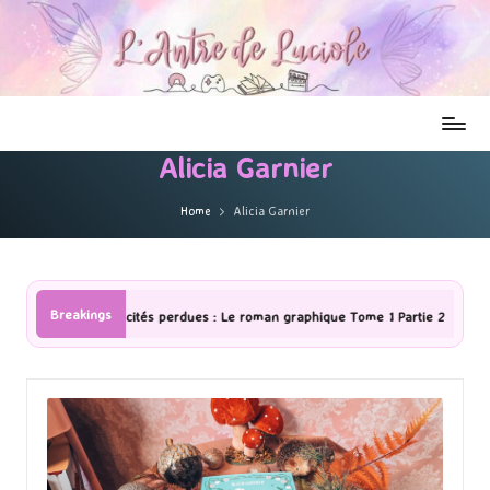
Alicia Garnier
Home
Alicia Garnier
Breakings
ités perdues : Le roman graphique Tome 1 Partie 2
[Série TV] The Ma