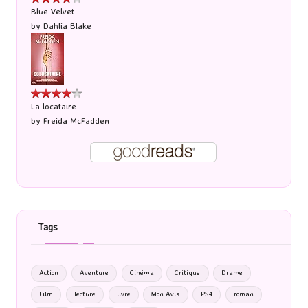
Blue Velvet
by
Dahlia Blake
La locataire
by
Freida McFadden
Tags
Action
Aventure
Cinéma
Critique
Drame
Film
lecture
livre
Mon Avis
PS4
roman