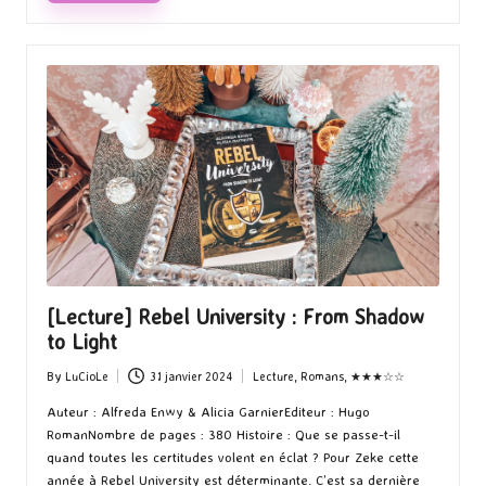
[Lecture] Rebel University : From Shadow
to Light
By
LuCioLe
31 janvier 2024
Lecture
,
Romans
,
★★★☆☆
Posted
Posted
by
in
Auteur : Alfreda Enwy & Alicia GarnierEditeur : Hugo
RomanNombre de pages : 380 Histoire : Que se passe-t-il
quand toutes les certitudes volent en éclat ? Pour Zeke cette
année à Rebel University est déterminante. C’est sa dernière