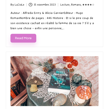
By
LuCioLe
15 novembre 2023
Lecture
,
Romans
,
★★★★☆
Posted
Posted
by
in
Auteur : Alfreda Enwy & Alicia GarnierEditeur : Hugo
RomanNombre de pages : 446 Histoire : Et si le pire coup de
son existence cachait en réalité la femme de sa vie ? S’il y a
bien une chose – enfin une personne,…
Read More