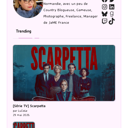
Normandie, avec un peu de
Instagra
Linked
Country Blogueuse, Gameuse,
Bluesky
Goodr
Photographe, Freelance, Manager
Twitch
TikTo
de JaME France
Trending
[Série TV] Scarpetta
par LuCioLe
29 mai 2026