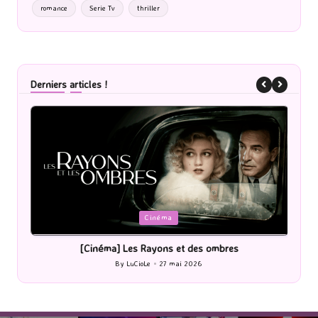
romance
Serie Tv
thriller
Derniers articles !
Posted
P
Cinéma
in
i
[Cinéma] Les Rayons et des ombres
[Le
By
LuCioLe
27 mai 2026
Posted
by