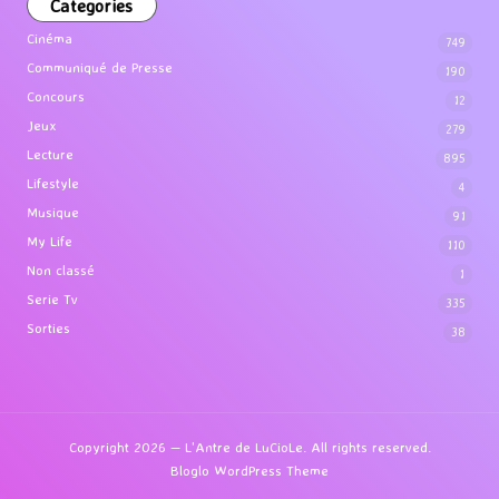
Categories
Cinéma
749
Communiqué de Presse
190
Concours
12
Jeux
279
Lecture
895
Lifestyle
4
Musique
91
My Life
110
Non classé
1
Serie Tv
335
Sorties
38
Copyright 2026 — L'Antre de LuCioLe. All rights reserved.
Bloglo WordPress Theme