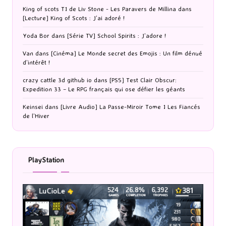
King of scots T1 de Liv Stone - Les Paravers de Millina
dans
[Lecture] King of Scots : J’ai adoré !
Yoda Bor
dans
[Série TV] School Spirits : J’adore !
Van
dans
[Cinéma] Le Monde secret des Emojis : Un film dénué
d’intérêt !
crazy cattle 3d github io
dans
[PS5] Test Clair Obscur:
Expedition 33 – Le RPG français qui ose défier les géants
Keinsei
dans
[Livre Audio] La Passe-Miroir Tome 1 Les Fiancés
de l’Hiver
PlayStation