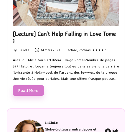
[Lecture] Can’t Help Falling in Love Tome
1
By
LuCioLe
14 mars 2023
Lecture
,
Romans
,
★★★★☆
Posted
Posted
by
in
Auteur : Alicia GarnierEditeur : Hugo RomanNombre de pages :
377 Histoire : Logan a toujours tout eu dans sa vie, une carrière
florissante à Hollywood, de l'argent, des femmes, de la drogue
Une vie rêvée pour certains. Mais une ultime frasque pousse…
Read More
LuCioLe
Twitte
Globe-trotteuse entre Japon et
Faceboo