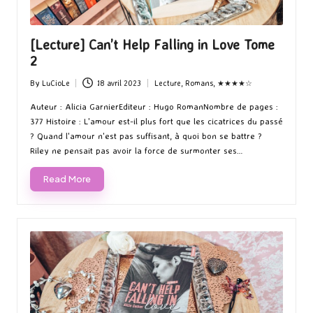
[Lecture] Can’t Help Falling in Love Tome
2
By
LuCioLe
18 avril 2023
Lecture
,
Romans
,
★★★★☆
Posted
Posted
by
in
Auteur : Alicia GarnierEditeur : Hugo RomanNombre de pages :
377 Histoire : L'amour est-il plus fort que les cicatrices du passé
? Quand l'amour n'est pas suffisant, à quoi bon se battre ?
Riley ne pensait pas avoir la force de surmonter ses…
Read More