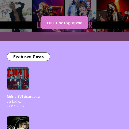
LuLu Photographie
Featured Posts
[Série TV] Scarpetta
par LuCioLe
29 mai 2026