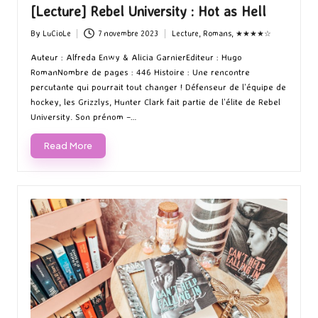
[Lecture] Rebel University : Hot as Hell
By
LuCioLe
7 novembre 2023
Lecture
,
Romans
,
★★★★☆
Posted
Posted
by
in
Auteur : Alfreda Enwy & Alicia GarnierEditeur : Hugo
RomanNombre de pages : 446 Histoire : Une rencontre
percutante qui pourrait tout changer ! Défenseur de l’équipe de
hockey, les Grizzlys, Hunter Clark fait partie de l’élite de Rebel
University. Son prénom –…
Read More