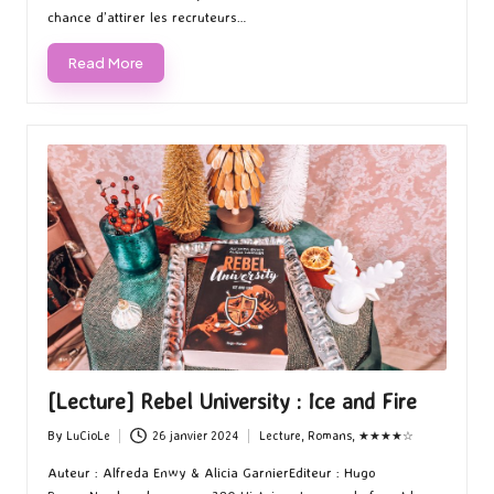
chance d’attirer les recruteurs…
Read More
[Lecture] Rebel University : Ice and Fire
By
LuCioLe
26 janvier 2024
Lecture
,
Romans
,
★★★★☆
Posted
Posted
by
in
Auteur : Alfreda Enwy & Alicia GarnierEditeur : Hugo