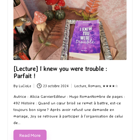
[Lecture] I knew you were trouble :
Parfait !
By
LuCioLe
23 octobre 2024
Lecture
,
Romans
,
★★★★☆
Posted
Posted
by
in
Autrice : Alicia GarnierEditeur : Hugo RomanNombre de pages :
492 Histoire : Quand un cœur brisé se remet à battre, est-ce
toujours bon signe ? Après avoir refusé une demande en
mariage, Joy se retrouve à participer à l’organisation de celui
de…
Read More