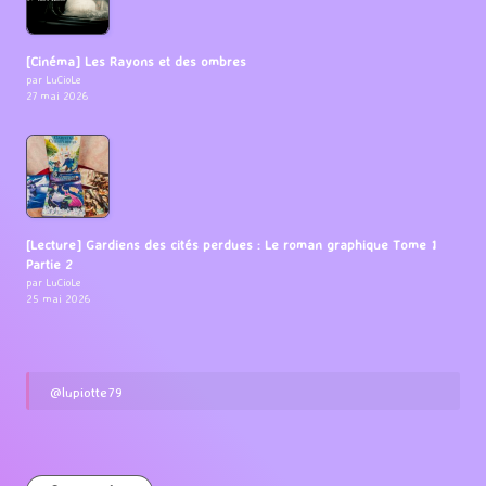
[Cinéma] Les Rayons et des ombres
par LuCioLe
27 mai 2026
[Lecture] Gardiens des cités perdues : Le roman graphique Tome 1
Partie 2
par LuCioLe
25 mai 2026
@lupiotte79